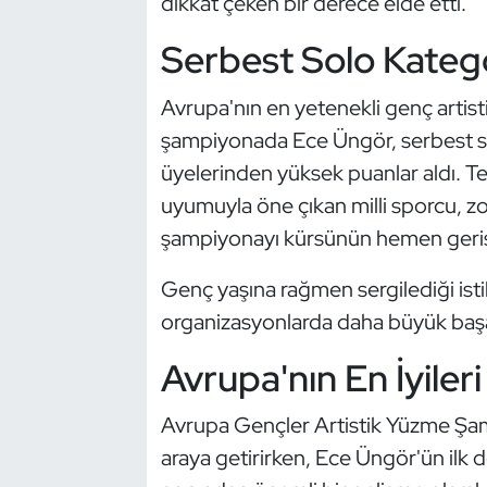
dikkat çeken bir derece elde etti.
Güreş
Serbest Solo Kategor
Halter
Avrupa'nın en yetenekli genç artist
Hava Sporları
şampiyonada Ece Üngör, serbest so
üyelerinden yüksek puanlar aldı. Te
Hentbol
uyumuyla öne çıkan milli sporcu, zor
İşitme Engelli Sporcular
şampiyonayı kürsünün hemen geri
Judo ve Kuraş
Genç yaşına rağmen sergilediği isti
organizasyonlarda daha büyük başarı
Kano ve Rafting
Avrupa'nın En İyiler
Karate
Avrupa Gençler Artistik Yüzme Şampi
Kayak
araya getirirken, Ece Üngör'ün ilk d