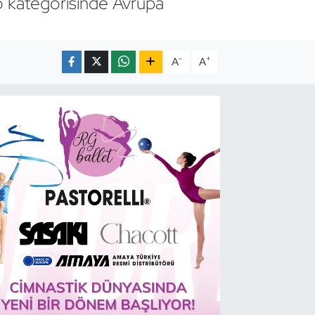
o kategorisinde Avrupa
-
+
A
A