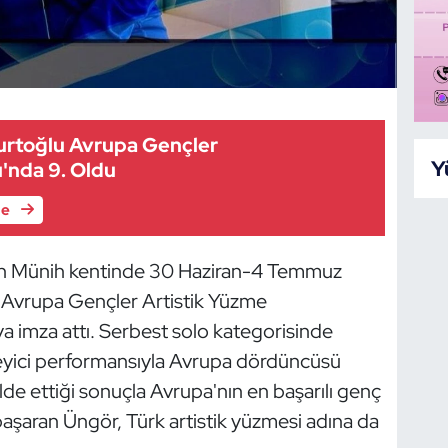
Kurtoğlu Avrupa Gençler
Y
'nda 9. Oldu
le
nın Münih kentinde 30 Haziran-4 Temmuz
n Avrupa Gençler Artistik Yüzme
a imza attı. Serbest solo kategorisinde
eyici performansıyla Avrupa dördüncüsü
de ettiği sonuçla Avrupa'nın en başarılı genç
 başaran Üngör, Türk artistik yüzmesi adına da