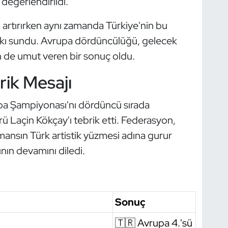
değerlendirildi.
ni artırırken aynı zamanda Türkiye'nin bu
atkı sundu. Avrupa dördüncülüğü, gelecek
 de umut veren bir sonuç oldu.
ik Mesajı
a Şampiyonası'nı dördüncü sırada
 Laçin Kökçay'ı tebrik etti. Federasyon,
ansın Türk artistik yüzmesi adına gurur
ının devamını diledi.
Sonuç
🇹🇷 Avrupa 4.'sü