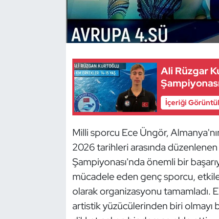
Dans Sporları
Dövüş Sanatı
Ali Rüzgar 
E-Spor
Şampiyonası
Eskrim
İçeriği Görüntü
Futbol
Milli sporcu Ece Üngör, Almanya'
2026 tarihleri arasında düzenlene
Futsal
Şampiyonası'nda önemli bir başarıy
Genel
mücadele eden genç sporcu, etkil
olarak organizasyonu tamamladı. El
Golf
artistik yüzücülerinden biri olmayı