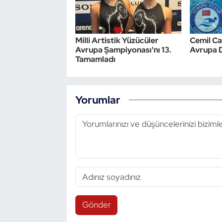
Milli Artistik Yüzücüler
Cemil Ca
Avrupa Şampiyonası'nı 13.
Avrupa 
Tamamladı
Yorumlar
Gönder