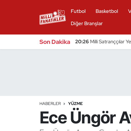
Futbol
Basketbol
V
Atıcılık
Diğer Branşlar
Atletizm
Son Dakika
20:26
Milli Satranççılar Y
Badminton
Basketbol
Beyzbol
Bilardo
HABERLER
YÜZME
Ece Üngör A
Binicilik
Bisiklet