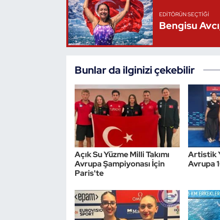
EDITÖRÜN SEÇTIĞI
Triatlon
Bengisu Avcı,
Voleybol
Bunlar da ilginizi çekebilir
Vücut Geliştirme Fitness
Wushu Kungfu
Yelken
Yüzme
Açık Su Yüzme Milli Takımı
Artistik 
Avrupa Şampiyonası İçin
Avrupa 
Paris'te