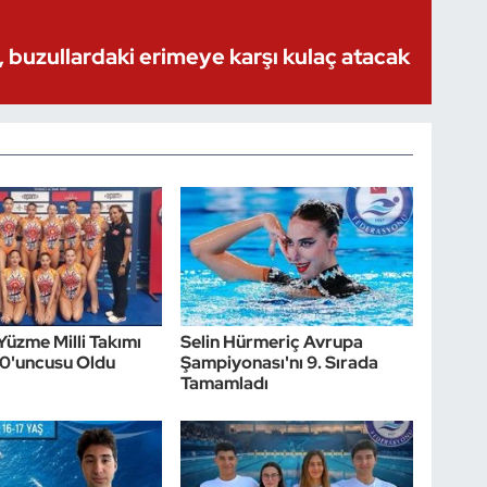
 buzullardaki erimeye karşı kulaç atacak
Yüzme Milli Takımı
Selin Hürmeriç Avrupa
10'uncusu Oldu
Şampiyonası'nı 9. Sırada
Tamamladı