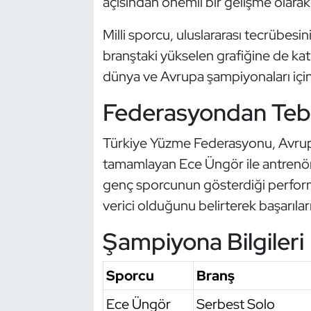
açısından önemli bir gelişme olarak 
Kempo
Milli sporcu, uluslararası tecrübesi
Kick Boks
branştaki yükselen grafiğine de k
dünya ve Avrupa şampiyonaları için
Kürek
Federasyondan Tebr
Masa Tenisi
Türkiye Yüzme Federasyonu, Avrup
Modern Pentatlon
tamamlayan Ece Üngör ile antrenörü
genç sporcunun gösterdiği perform
Motor Sporları
verici olduğunu belirterek başarılar
Muay Thai
Şampiyona Bilgileri
Okçuluk
Sporcu
Branş
Optimist
Ece Üngör
Serbest Solo