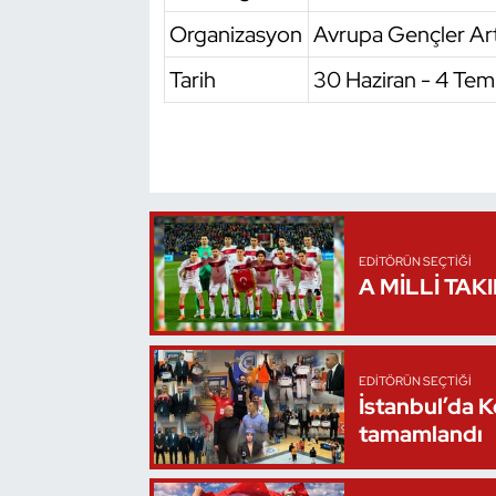
Oryantiring
Organizasyon
Avrupa Gençler Ar
Tarih
30 Haziran - 4 Te
Özel Sporcular
Paralimpik
Ragbi
Satranç
EDITÖRÜN SEÇTIĞI
A MİLLİ TAK
Su Topu
Sualtı Sporları
EDITÖRÜN SEÇTIĞI
İstanbul’da 
Tekvando
tamamlandı
Tenis