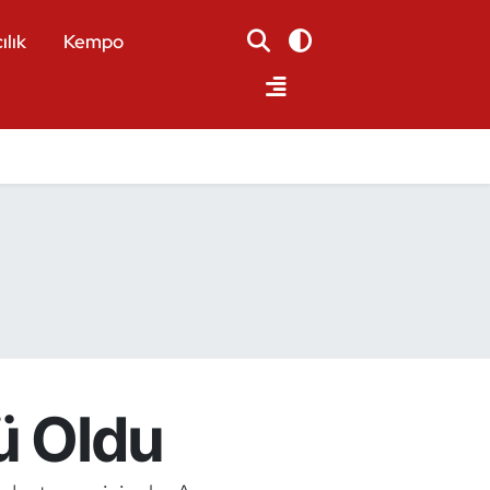
ılık
Kempo
ü Oldu