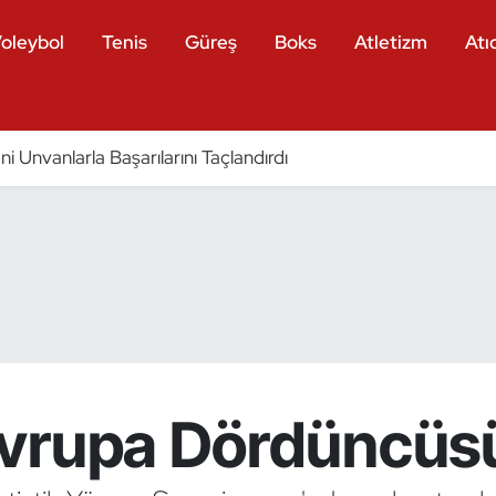
oleybol
Tenis
Güreş
Boks
Atletizm
Atıc
eni Unvanlarla Başarılarını Taçlandırdı
vrupa Dördüncüs