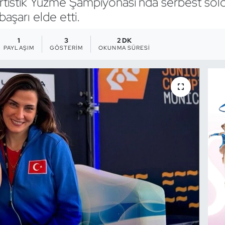
tistik Yüzme Şampiyonası'nda serbest sol
aşarı elde etti.
1
3
2 DK
PAYLAŞIM
GÖSTERIM
OKUNMA SÜRESI