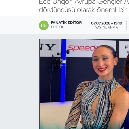
Ece Üngör, Avrupa Gençler Ar
dördüncüsü olarak önemli bir b
Bocce Bowling Dart
FANATIK EDITÖR
07.07.2026 - 19:19
Boks
EDITÖR
YAYINLANMA
Briç
Buz Hokeyi
Buz Pateni
Çim Hokeyi
Cimnastik
Curling
Dağcılık