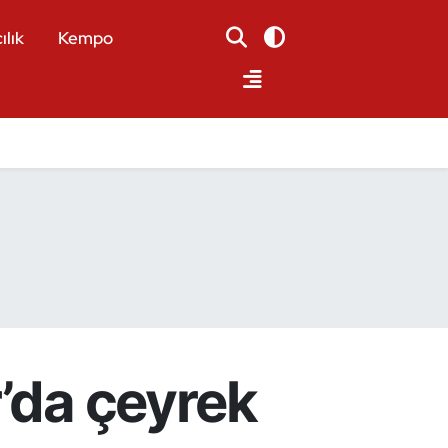
ılık
Kempo
r’da çeyrek