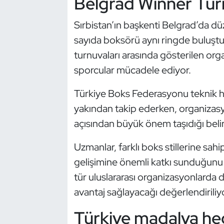
Belgrad Winner Turn
Kempo
Sırbistan’ın başkenti Belgrad’da dü
Kick Boks
sayıda boksörü aynı ringde buluştur
turnuvaları arasında gösterilen or
Kürek
sporcular mücadele ediyor.
Masa Tenisi
Türkiye Boks Federasyonu teknik he
yakından takip ederken, organizasy
Modern Pentatlon
açısından büyük önem taşıdığı belirt
Motor Sporları
Uzmanlar, farklı boks stillerine sahi
gelişimine önemli katkı sunduğunu i
Muay Thai
tür uluslararası organizasyonlarda
Okçuluk
avantaj sağlayacağı değerlendiriliyo
Türkiye madalya he
Optimist