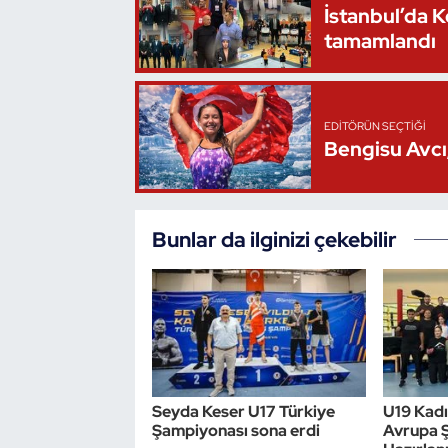
İstanbul’da 
tamamlandı
EDITÖRÜN SEÇTIĞI
Bengisu Avcı,
Bunlar da ilginizi çekebilir
Seyda Keser U17 Türkiye
U19 Kadın
Şampiyonası sona erdi
Avrupa 