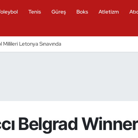
oleybol
Tenis
Güreş
Boks
Atletizm
Atıc
 Millileri Letonya Sınavında
çcı Belgrad Winne