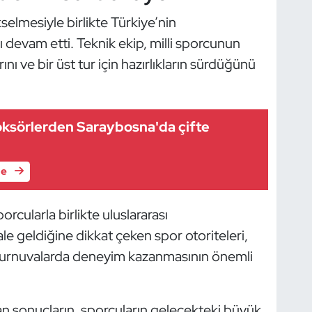
kselmesiyle birlikte Türkiye’nin
devam etti. Teknik ekip, milli sporcunun
ve bir üst tur için hazırlıkların sürdüğünü
oksörlerden Saraybosna'da çifte
le
rcularla birlikte uluslararası
e geldiğine dikkat çeken spor otoriteleri,
i turnuvalarda deneyim kazanmasının önemli
n sonuçların, sporcuların gelecekteki büyük