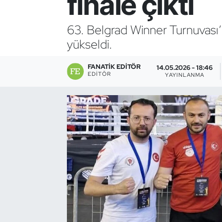
finale çıktı
Bocce Bowling Dart
63. Belgrad Winner Turnuvası’
yükseldi.
Boks
FANATIK EDITÖR
Briç
14.05.2026 - 18:46
EDITÖR
YAYINLANMA
Buz Hokeyi
Buz Pateni
Çim Hokeyi
Cimnastik
Curling
Dağcılık