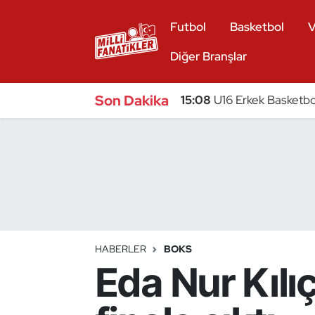
Futbol
Basketbol
V
Atıcılık
Diğer Branşlar
Atletizm
Son Dakika
15:08
U16 Erkek Basketbol
Badminton
Basketbol
Beyzbol
Bilardo
HABERLER
BOKS
Eda Nur Kılı
Binicilik
Bisiklet