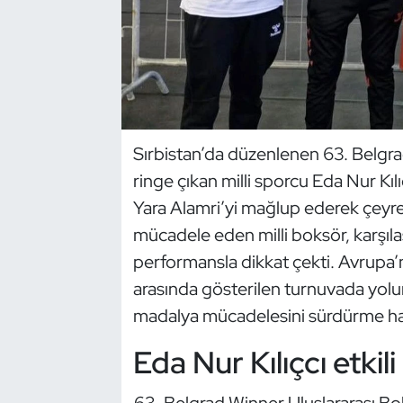
Dans Sporları
Dövüş Sanatı
E-Spor
Sırbistan’da düzenlenen 63. Belgra
ringe çıkan milli sporcu Eda Nur Kılı
Eskrim
Yara Alamri’yi mağlup ederek çeyrek
Futbol
mücadele eden milli boksör, karşıla
performansla dikkat çekti. Avrupa’n
Futsal
arasında gösterilen turnuvada yolu
madalya mücadelesini sürdürme ha
Genel
Eda Nur Kılıçcı etkil
Golf
Belgrad Winner Uluslararası Bo