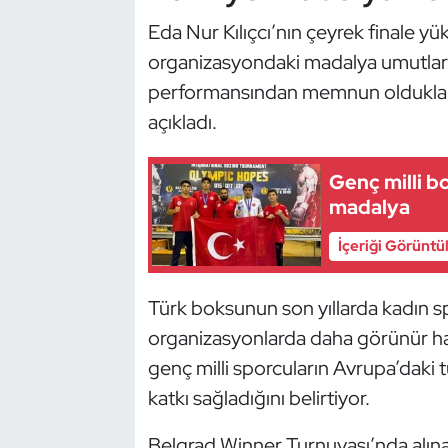
Oryantiring
Eda Nur Kılıçcı’nın çeyrek finale yü
organizasyondaki madalya umutları 
Özel Sporcular
performansından memnun olduklarını 
açıkladı.
Paralimpik
Genç milli b
Ragbi
madalya
Satranç
İçeriği Görüntü
Su Topu
Türk boksunun son yıllarda kadın spo
Sualtı Sporları
organizasyonlarda daha görünür hal
genç milli sporcuların Avrupa’dak
Tekvando
katkı sağladığını belirtiyor.
Tenis
Belgrad Winner Turnuvası’nda alına