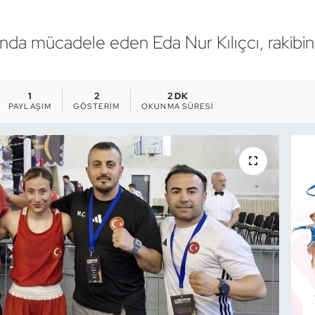
nda mücadele eden Eda Nur Kılıçcı, rakibin
1
2
2 DK
PAYLAŞIM
GÖSTERIM
OKUNMA SÜRESI