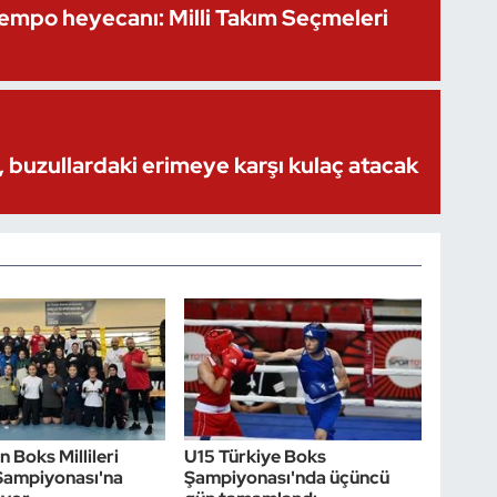
Kempo heyecanı: Milli Takım Seçmeleri
 buzullardaki erimeye karşı kulaç atacak
 Boks Millileri
U15 Türkiye Boks
Şampiyonası'na
Şampiyonası'nda üçüncü