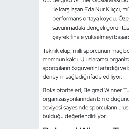
Güreş
ile karşılaşan Eda Nur Kılıçcı,
Halter
performans ortaya koydu. Özell
savunmadaki dengeli görüntüsüy
Hava Sporları
çeyrek finale yükselmeyi başard
Hentbol
Teknik ekip, milli sporcunun maç 
memnun kaldı. Uluslararası organiza
İşitme Engelli Sporcular
sporcuların özgüvenini artırdığı v
Judo ve Kuraş
deneyim sağladığı ifade ediliyor.
Boks otoriteleri, Belgrad Winner Tu
Kano ve Rafting
organizasyonlarından biri olduğunu
Karate
seviyesi sayesinde sporcuların ulu
bulduğu değerlendiriliyor.
Kayak