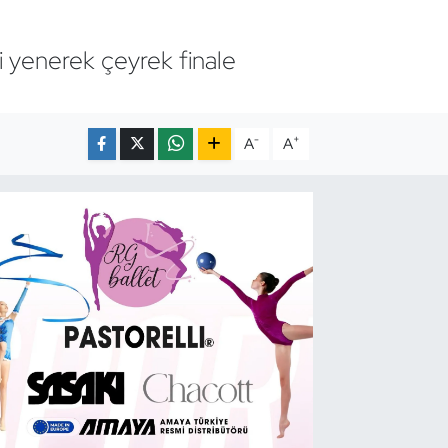
i yenerek çeyrek finale
-
+
A
A