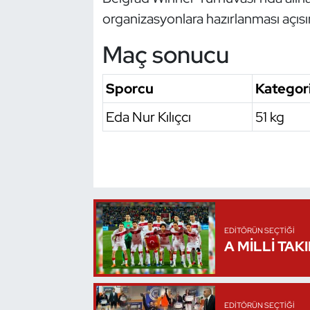
organizasyonlara hazırlanması açıs
Triatlon
Maç sonucu
Voleybol
Sporcu
Kategor
Vücut Geliştirme Fitness
Eda Nur Kılıçcı
51 kg
Wushu Kungfu
Yelken
Yüzme
EDITÖRÜN SEÇTIĞI
A MİLLİ TAK
EDITÖRÜN SEÇTIĞI