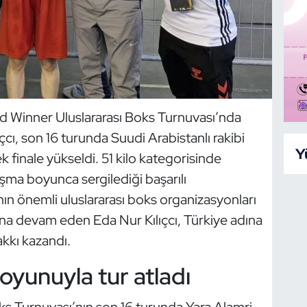
d Winner Uluslararası Boks Turnuvası’nda
çcı, son 16 turunda Suudi Arabistanlı rakibi
Y
 finale yükseldi. 51 kilo kategorisinde
şma boyunca sergilediği başarılı
ın önemli uluslararası boks organizasyonları
na devam eden Eda Nur Kılıçcı, Türkiye adına
kkı kazandı.
i oyunuyla tur atladı
ks Turnuvası’nın son 16 turunda Yara Alamri