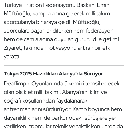
Güreş
Türkiye Triatlon Federasyonu Başkanı Emin
Müftüoğlu, kamp alanına gelerek milli takım
Halter
sporcularıyla bir araya geldi. Müftüoğlu,
sporculara başarılar dilerken hem federasyon
Hava Sporları
hem de camia adına duyulan gururu dile getirdi.
Hentbol
Ziyaret, takımda motivasyonu artıran bir etki
yarattı.
İşitme Engelli Sporcular
Tokyo 2025 Hazırlıkları Alanya’da Sürüyor
Judo ve Kuraş
Deaflimpik Oyunları’nda ülkemizi temsil edecek
Kano ve Rafting
olan bisiklet milli takımı, Alanya’nın iklim ve
coğrafi koşullarından faydalanarak
Karate
antrenmanlarını sürdürüyor. Kamp boyunca hem
dayanıklılık hem de parkur odaklı sürüşlere yer
Kayak
verilirken, sporcular teknik ve taktik konularda da