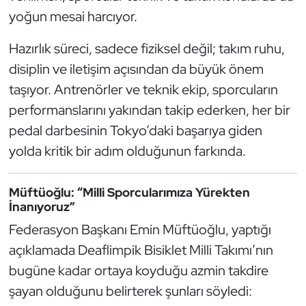
Kempo
yoğun mesai harcıyor.
Hazırlık süreci, sadece fiziksel değil; takım ruhu,
Kick Boks
disiplin ve iletişim açısından da büyük önem
Kürek
taşıyor. Antrenörler ve teknik ekip, sporcuların
performanslarını yakından takip ederken, her bir
Masa Tenisi
pedal darbesinin Tokyo’daki başarıya giden
yolda kritik bir adım olduğunun farkında.
Modern Pentatlon
Motor Sporları
Müftüoğlu: “Milli Sporcularımıza Yürekten
İnanıyoruz”
Muay Thai
Federasyon Başkanı Emin Müftüoğlu, yaptığı
açıklamada Deaflimpik Bisiklet Milli Takımı’nın
Okçuluk
bugüne kadar ortaya koyduğu azmin takdire
şayan olduğunu belirterek şunları söyledi:
Optimist