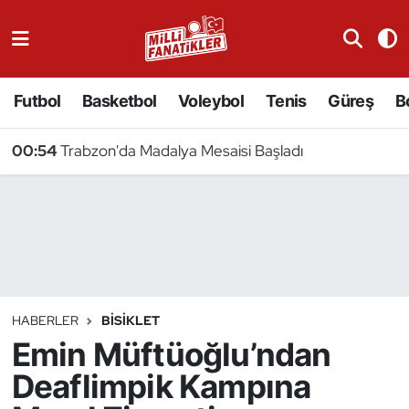
Atıcılık
Futbol
Basketbol
Voleybol
Tenis
Güreş
B
Atletizm
00:54
Trabzon'da Madalya Mesaisi Başladı
Badminton
Basketbol
Beyzbol
Bilardo
HABERLER
BISIKLET
Emin Müftüoğlu’ndan
Binicilik
Deaflimpik Kampına
Bisiklet