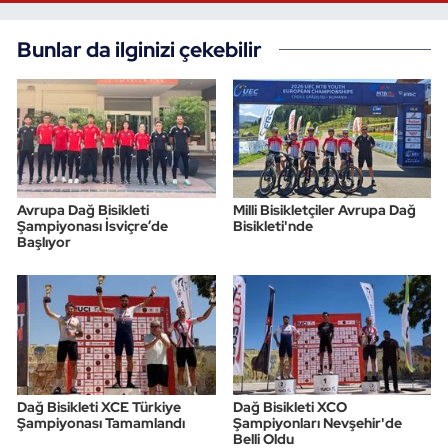
Bunlar da ilginizi çekebilir
Avrupa Dağ Bisikleti
Milli Bisikletçiler Avrupa Dağ
Şampiyonası İsviçre’de
Bisikleti'nde
Başlıyor
Dağ Bisikleti XCE Türkiye
Dağ Bisikleti XCO
Şampiyonası Tamamlandı
Şampiyonları Nevşehir'de
Belli Oldu