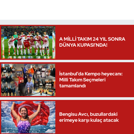
A MİLLİ TAKIM 24 YIL SONRA
DÜNYA KUPASI’NDA!
İstanbul’da Kempo heyecanı:
Milli Takım Seçmeleri
tamamlandı
Bengisu Avcı, buzullardaki
erimeye karşı kulaç atacak