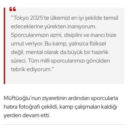
Oryantiring
“Tokyo 2025’te ülkemizi en iyi şekilde temsil
Özel Sporcular
edeceklerine yürekten inanıyorum.
Sporcularımızın azmi, disiplini ve inancı bize
Paralimpik
umut veriyor. Bu kamp, yalnızca fiziksel
değil, mental olarak da büyük bir hazırlık
Ragbi
süreci. Tüm milli sporcularımızı gönülden
Satranç
tebrik ediyorum.”
Su Topu
Sualtı Sporları
Müftüoğlu’nun ziyaretinin ardından sporcularla
hatıra fotoğrafı çekildi, kamp çalışmaları kaldığı
Tekvando
yerden devam etti.
Tenis