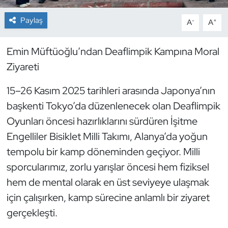
Paylaş
-
+
A
A
Dans Sporları
Dövüş Sanatı
Emin Müftüoğlu’ndan Deaflimpik Kampına Moral
Ziyareti
E-Spor
15–26 Kasım 2025 tarihleri arasında Japonya’nın
Eskrim
başkenti Tokyo’da düzenlenecek olan Deaflimpik
Oyunları öncesi hazırlıklarını sürdüren İşitme
Futbol
Engelliler Bisiklet Milli Takımı, Alanya’da yoğun
tempolu bir kamp döneminden geçiyor. Milli
Futsal
sporcularımız, zorlu yarışlar öncesi hem fiziksel
Genel
hem de mental olarak en üst seviyeye ulaşmak
için çalışırken, kamp sürecine anlamlı bir ziyaret
Golf
gerçekleşti.