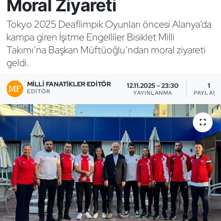
Moral Ziyareti
Bocce Bowling Dart
Tokyo 2025 Deaflimpik Oyunları öncesi Alanya’da
kampa giren İşitme Engelliler Bisiklet Milli
Boks
Takımı’na Başkan Müftüoğlu’ndan moral ziyareti
geldi.
Briç
MILLI FANATIKLER EDITÖR
12.11.2025 - 23:30
1
Buz Hokeyi
EDITÖR
YAYINLANMA
PAYLAŞI
Buz Pateni
Çim Hokeyi
Cimnastik
Curling
Dağcılık