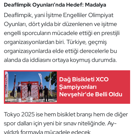
Deaflimpik Oyunları’nda Hedef: Madalya
Triatlon
Deaflimpik, yani İşitme Engelliler Olimpiyat
Oyunları, dört yılda bir düzenlenen ve işitme
Voleybol
engelli sporcuların mücadele ettiği en prestijli
organizasyonlardan biri. Türkiye, geçmiş
Vücut Geliştirme Fitness
organizasyonlarda elde ettiği derecelerle bu
Wushu Kungfu
alanda da iddiasını ortaya koymuş durumda.
Yelken
Dağ Bisikleti XCO
Şampiyonları
Yüzme
Nevşehir'de Belli Oldu
Tokyo 2025 ise hem bisiklet branşı hem de diğer
spor dalları için yeni bir sınav niteliğinde. Ay-
yıldızlı formayla mücadele edecek