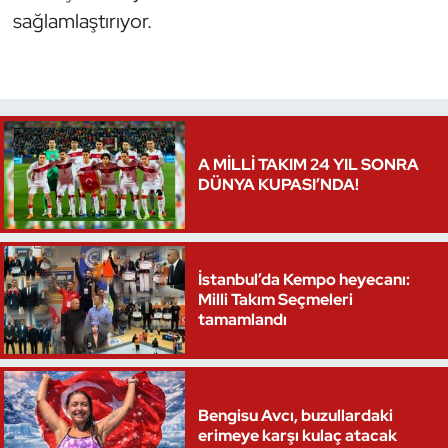
sağlamlaştırıyor.
Triatlon
Voleybol
Vücut Geliştirme Fitness
A MİLLİ TAKIM 24 YIL SONRA
DÜNYA KUPASI’NDA!
Wushu Kungfu
Yelken
İstanbul’da Kempo heyecanı:
Yüzme
Milli Takım Seçmeleri
tamamlandı
Bengisu Avcı, buzullardaki
erimeye karşı kulaç atacak