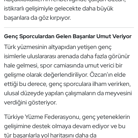
istikrarlı gelişimiyle gelecekte daha büyük
Oryantiring
başarılara da göz kırpıyor.
Özel Sporcular
Genç Sporculardan Gelen Başarılar Umut Veriyor
Paralimpik
Türk yüzmesinin altyapıdan yetişen genç
isimlerle uluslararası arenada daha fazla görünür
Ragbi
hale gelmesi, spor camiasında umut verici bir
Satranç
gelişme olarak değerlendiriliyor. Özcan’ın elde
ettiği bu derece, genç sporculara ilham verirken,
Su Topu
ulusal düzeyde yapılan çalışmaların da meyvesini
verdiğini gösteriyor.
Sualtı Sporları
Türkiye Yüzme Federasyonu, genç yeteneklerin
Tekvando
gelişimine destek olmaya devam ediyor ve bu
tür başarılarla yol haritasını daha da
Tenis