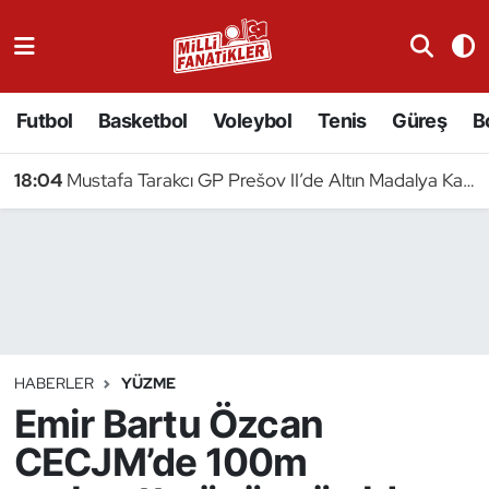
Atıcılık
Futbol
Basketbol
Voleybol
Tenis
Güreş
B
Atletizm
18:04
Mustafa Tarakcı GP Prešov II’de Altın Madalya Kazandı
Badminton
Basketbol
Beyzbol
Bilardo
HABERLER
YÜZME
Emir Bartu Özcan
Binicilik
CECJM’de 100m
Bisiklet