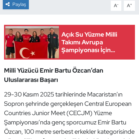
Paylaş
-
+
A
A
Dans Sporları
Dövüş Sanatı
Açık Su Yüzme Milli
Takımı Avrupa
E-Spor
Şampiyonası İçin
Paris'te
Eskrim
Milli Yüzücü Emir Bartu Özcan’dan
Futbol
Uluslararası Başarı
Futsal
29-30 Kasım 2025 tarihlerinde Macaristan’ın
Sopron şehrinde gerçekleşen Central European
Genel
Countries Junior Meet (CECJM) Yüzme
Şampiyonası’nda genç sporcumuz Emir Bartu
Golf
Özcan, 100 metre serbest erkekler kategorisinde