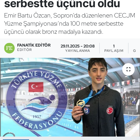
serbestte üçüncü oldu
Bocce Bowling Dart
Emir Bartu Özcan, Sopron’da düzenlenen CECJM
Yüzme Şampiyonası’nda 100 metre serbestte
Boks
üçüncü olarak bronz madalya kazandı.
Briç
FANATIK EDITÖR
29.11.2025 - 20:08
1
EDITÖR
YAYINLANMA
PAYLAŞIM
GÖ
Buz Hokeyi
Buz Pateni
Çim Hokeyi
Cimnastik
Curling
Dağcılık