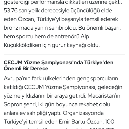
gösterdiği performansla dikkatleri üzerine çekti.
Güreş
53.76 saniyelik derecesiyle üçüncülüğü elde
Halter
eden Özcan, Türkiye'yi başarıyla temsil ederek
bronz madalyanın sahibi oldu. Bu önemli başarı,
Hava Sporları
hem sporcu hem de antrenörü Alp
Küçükkökdiken için gurur kaynağı oldu.
Hentbol
İşitme Engelli Sporcular
CECJM Yüzme Şampiyonası'nda Türkiye'den
Önemli Bir Derece
Judo ve Kuraş
Avrupa’nın farklı ülkelerinden genç sporcuların
katıldığı CECJM Yüzme Şampiyonası, geleceğin
Kano ve Rafting
yüzme yıldızlarını bir araya getirdi. Macaristan’ın
Sopron şehri, iki gün boyunca rekabet dolu
Karate
anlara ev sahipliği yaptı. Organizasyonda
Kayak
Türkiye’yi temsil eden Emir Bartu Özcan, 100