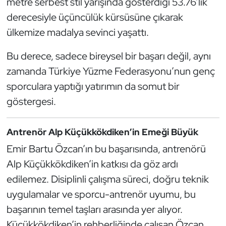
metre serbest stil yarışında gösterdiği 53.76’lık
Kempo
derecesiyle üçüncülük kürsüsüne çıkarak
ülkemize madalya sevinci yaşattı.
Kick Boks
Bu derece, sadece bireysel bir başarı değil, aynı
Kürek
zamanda Türkiye Yüzme Federasyonu’nun genç
sporculara yaptığı yatırımın da somut bir
Masa Tenisi
göstergesi.
Modern Pentatlon
Antrenör Alp Küçükkökdiken’in Emeği Büyük
Motor Sporları
Emir Bartu Özcan’ın bu başarısında, antrenörü
Alp Küçükkökdiken’in katkısı da göz ardı
Muay Thai
edilemez. Disiplinli çalışma süreci, doğru teknik
Okçuluk
uygulamalar ve sporcu-antrenör uyumu, bu
başarının temel taşları arasında yer alıyor.
Optimist
Küçükkökdiken’in rehberliğinde çalışan Özcan,