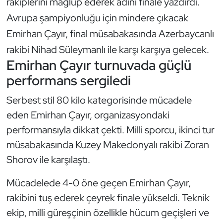
rakiplerini mağlup ederek adını finale yazdırdı.
Güreş
Avrupa şampiyonluğu için mindere çıkacak
Halter
Emirhan Çayır, final müsabakasında Azerbaycanlı
rakibi Nihad Süleymanlı ile karşı karşıya gelecek.
Hava Sporları
Emirhan Çayır turnuvada güçlü
performans sergiledi
Hentbol
Serbest stil 80 kilo kategorisinde mücadele
İşitme Engelli Sporcular
eden Emirhan Çayır, organizasyondaki
performansıyla dikkat çekti. Milli sporcu, ikinci tur
Judo ve Kuraş
müsabakasında Kuzey Makedonyalı rakibi Zoran
Kano ve Rafting
Shorov ile karşılaştı.
Karate
Mücadelede 4-0 öne geçen Emirhan Çayır,
rakibini tuş ederek çeyrek finale yükseldi. Teknik
Kayak
ekip, milli güreşçinin özellikle hücum geçişleri ve