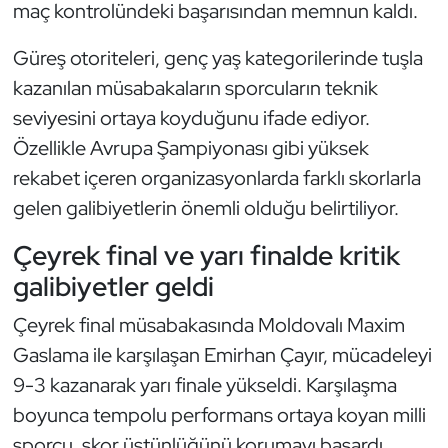
maç kontrolündeki başarısından memnun kaldı.
Kempo
Güreş otoriteleri, genç yaş kategorilerinde tuşla
Kick Boks
kazanılan müsabakaların sporcuların teknik
seviyesini ortaya koyduğunu ifade ediyor.
Kürek
Özellikle Avrupa Şampiyonası gibi yüksek
Masa Tenisi
rekabet içeren organizasyonlarda farklı skorlarla
gelen galibiyetlerin önemli olduğu belirtiliyor.
Modern Pentatlon
Çeyrek final ve yarı finalde kritik
Motor Sporları
galibiyetler geldi
Çeyrek final müsabakasında Moldovalı Maxim
Muay Thai
Gaslama ile karşılaşan Emirhan Çayır, mücadeleyi
Okçuluk
9-3 kazanarak yarı finale yükseldi. Karşılaşma
boyunca tempolu performans ortaya koyan milli
Optimist
sporcu, skor üstünlüğünü korumayı başardı.