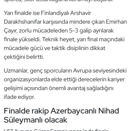
Oryantiring
Yarı finalde ise Finlandiyalı Arshavir
Darakhshanifar karşısında mindere çıkan Emirhan
Özel Sporcular
Çayır, zorlu mücadeleden 5-3 galip ayrılarak
Paralimpik
finale yükseldi. Teknik heyet, yarı final maçındaki
mücadele gücü ve taktik disiplinin dikkat
Ragbi
çektiğini belirtti.
Satranç
Uzmanlar, genç sporcuların Avrupa seviyesindeki
organizasyonlarda elde ettiği derecelerin kariyer
Su Topu
gelişimi açısından önemli avantaj sağladığını
ifade ediyor.
Sualtı Sporları
Finalde rakip Azerbaycanlı Nihad
Tekvando
Süleymanlı olacak
Tenis