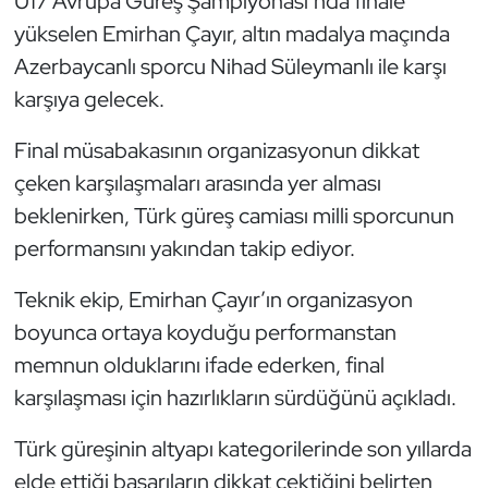
U17 Avrupa Güreş Şampiyonası’nda finale
yükselen Emirhan Çayır, altın madalya maçında
Triatlon
Azerbaycanlı sporcu Nihad Süleymanlı ile karşı
karşıya gelecek.
Voleybol
Final müsabakasının organizasyonun dikkat
Vücut Geliştirme Fitness
çeken karşılaşmaları arasında yer alması
Wushu Kungfu
beklenirken, Türk güreş camiası milli sporcunun
performansını yakından takip ediyor.
Yelken
Teknik ekip, Emirhan Çayır’ın organizasyon
Yüzme
boyunca ortaya koyduğu performanstan
memnun olduklarını ifade ederken, final
karşılaşması için hazırlıkların sürdüğünü açıkladı.
Türk güreşinin altyapı kategorilerinde son yıllarda
elde ettiği başarıların dikkat çektiğini belirten