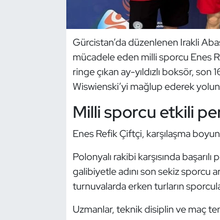
Dans Sporları
Gürcistan’da düzenlenen Irakli Aba
Dövüş Sanatı
mücadele eden milli sporcu Enes Ref
ringe çıkan ay-yıldızlı boksör, son 
E-Spor
Wiswienski’yi mağlup ederek yolun
Eskrim
Milli sporcu etkili p
Futbol
Enes Refik Çiftçi, karşılaşma boyunc
Futsal
Polonyalı rakibi karşısında başarılı
galibiyetle adını son sekiz sporcu ar
Genel
turnuvalarda erken turların sporcula
Golf
Uzmanlar, teknik disiplin ve maç