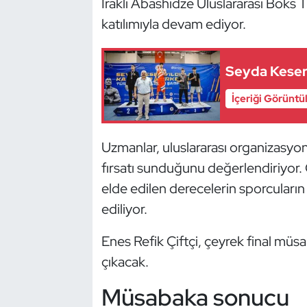
Irakli Abashidze Uluslararası Boks T
Kempo
katılımıyla devam ediyor.
Kick Boks
Seyda Keser
Kürek
İçeriği Görüntü
Masa Tenisi
Uzmanlar, uluslararası organizasyo
Modern Pentatlon
fırsatı sunduğunu değerlendiriyor.
elde edilen derecelerin sporcuların 
Motor Sporları
ediliyor.
Muay Thai
Enes Refik Çiftçi, çeyrek final müs
Okçuluk
çıkacak.
Müsabaka sonucu
Optimist