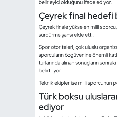
belirleyici olduğunu ifade ediyor.
Güreş
Çeyrek final hedefi
Halter
Çeyrek finale yükselen milli spor
Hava Sporları
sürdürme şansı elde etti.
Hentbol
Spor otoriteleri, çok uluslu organiz
sporcuların özgüvenine önemli katkı
İşitme Engelli Sporcular
turlarında alınan sonuçların sonrak
Judo ve Kuraş
belirtiliyor.
Kano ve Rafting
Teknik ekipler ise milli sporcunun
Türk boksu uluslar
Karate
ediyor
Kayak