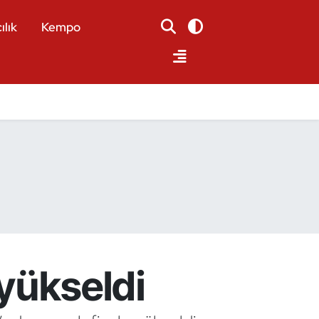
ılık
Kempo
 yükseldi