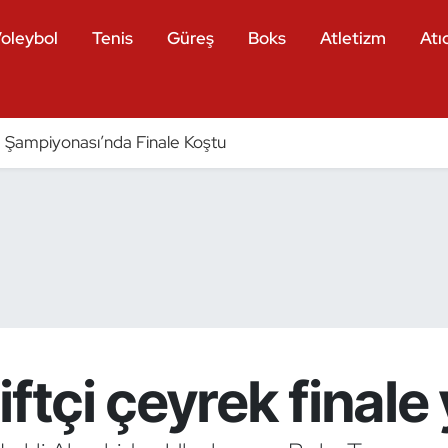
oleybol
Tenis
Güreş
Boks
Atletizm
Atıc
Şampiyonası’nda Finale Koştu
iftçi çeyrek finale