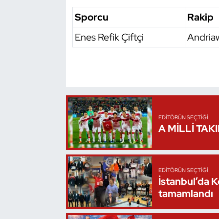
Oryantiring
Sporcu
Rakip
Enes Refik Çiftçi
Andria
Özel Sporcular
Paralimpik
Ragbi
Satranç
EDITÖRÜN SEÇTIĞI
A MİLLİ TAK
Su Topu
Sualtı Sporları
EDITÖRÜN SEÇTIĞI
İstanbul’da 
Tekvando
tamamlandı
Tenis