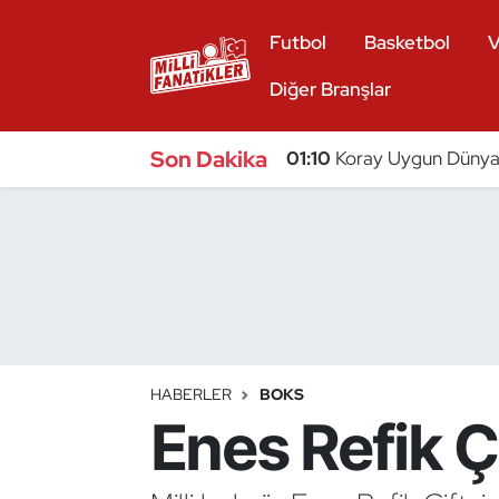
Futbol
Basketbol
V
Atıcılık
Diğer Branşlar
Atletizm
Son Dakika
01:10
Koray Uygun Dünya 
Badminton
Basketbol
Beyzbol
Bilardo
HABERLER
BOKS
Enes Refik Ç
Binicilik
Bisiklet