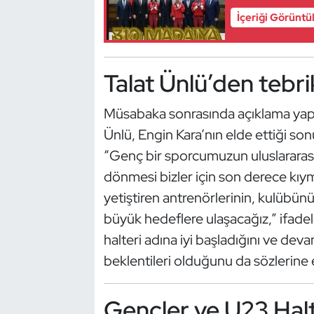
Kempo
İçeriği Görüntü
Kick Boks
Talat Ünlü’den tebri
Kürek
Müsabaka sonrasında açıklama yapa
Masa Tenisi
Ünlü, Engin Kara’nın elde ettiği son
“Genç bir sporcumuzun uluslararası
Modern Pentatlon
dönmesi bizler için son derece kıym
Motor Sporları
yetiştiren antrenörlerinin, kulübünün
büyük hedeflere ulaşacağız,” ifadel
Muay Thai
halteri adına iyi başladığını ve d
beklentileri olduğunu da sözlerine 
Okçuluk
Optimist
Gençler ve U23 Hal