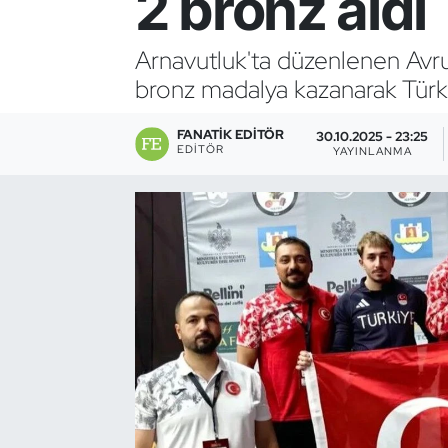
2 bronz aldı
Bocce Bowling Dart
Arnavutluk'ta düzenlenen Avr
bronz madalya kazanarak Türki
Boks
FANATIK EDITÖR
Briç
30.10.2025 - 23:25
EDITÖR
YAYINLANMA
Buz Hokeyi
Buz Pateni
Çim Hokeyi
Cimnastik
Curling
Dağcılık