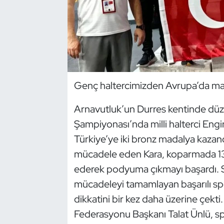
Dans Sporları
Dövüş Sanatı
E-Spor
Genç haltercimizden Avrupa’da ma
Eskrim
Arnavutluk’un Durres kentinde dü
Şampiyonası’nda milli halterci Engi
Futbol
Türkiye’ye iki bronz madalya kazand
Futsal
mücadele eden Kara, koparmada 136
ederek podyuma çıkmayı başardı. Sil
Genel
mücadeleyi tamamlayan başarılı sp
dikkatini bir kez daha üzerine çekti
Golf
Federasyonu Başkanı Talat Ünlü, sp