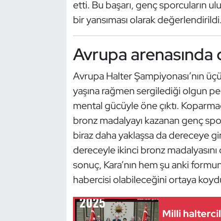
Güreş
etti. Bu başarı, genç sporcuların u
bir yansıması olarak değerlendirildi
Halter
Avrupa arenasında 
Hava Sporları
Avrupa Halter Şampiyonası’nın üç
Hentbol
yaşına rağmen sergilediği olgun pe
İşitme Engelli Sporcular
mental gücüyle öne çıktı. Koparmada
bronz madalyayı kazanan genç sporc
Judo ve Kuraş
biraz daha yaklaşsa da dereceye gi
dereceyle ikinci bronz madalyasını
Kano ve Rafting
sonuç, Kara’nın hem şu anki formu
habercisi olabileceğini ortaya koyd
Karate
Kayak
Milli halterc