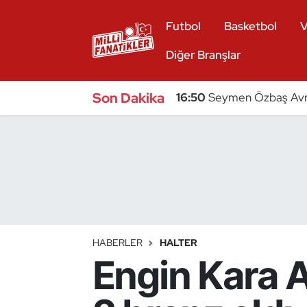
Futbol
Basketbol
V
Atıcılık
Diğer Branşlar
Atletizm
Son Dakika
16:50
Seymen Özbaş Avru
Badminton
Basketbol
Beyzbol
Bilardo
HABERLER
HALTER
Engin Kara 
Binicilik
Bisiklet