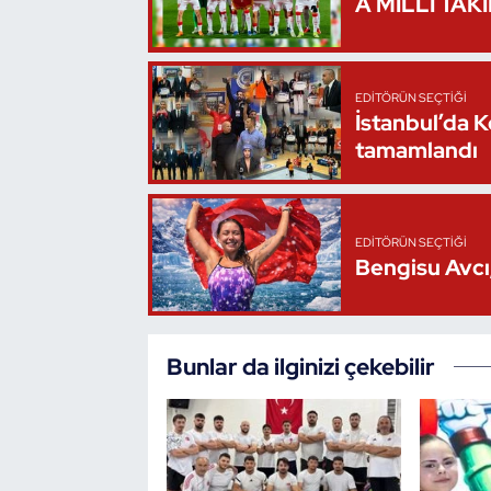
A MİLLİ TAK
Triatlon
Voleybol
EDITÖRÜN SEÇTIĞI
İstanbul’da 
tamamlandı
Vücut Geliştirme Fitness
Wushu Kungfu
EDITÖRÜN SEÇTIĞI
Bengisu Avcı,
Yelken
Yüzme
Bunlar da ilginizi çekebilir