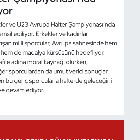
yor
ler ve U23 Avrupa Halter Şampiyonası’nda
emsil ediliyor. Erkekler ve kadınlar
arışan milli sporcular, Avrupa sahnesinde hem
 hem de madalya kürsüsünü hedefliyor.
afile adına moral kaynağı olurken,
er sporculardan da umut verici sonuçlar
en bu genç sporcularla halterde geleceğini
ye devam ediyor.