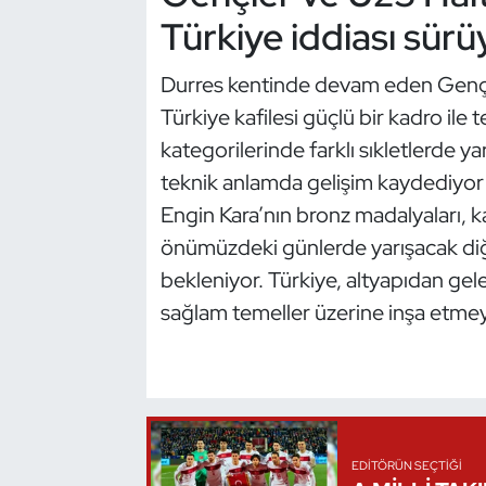
Türkiye iddiası sürü
Oryantiring
Durres kentinde devam eden Genç
Özel Sporcular
Türkiye kafilesi güçlü bir kadro ile t
Paralimpik
kategorilerinde farklı sıkletlerde y
teknik anlamda gelişim kaydediyor
Ragbi
Engin Kara’nın bronz madalyaları, k
önümüzdeki günlerde yarışacak diğ
Satranç
bekleniyor. Türkiye, altyapıdan gel
Su Topu
sağlam temeller üzerine inşa etme
Sualtı Sporları
Tekvando
EDITÖRÜN SEÇTIĞI
Tenis