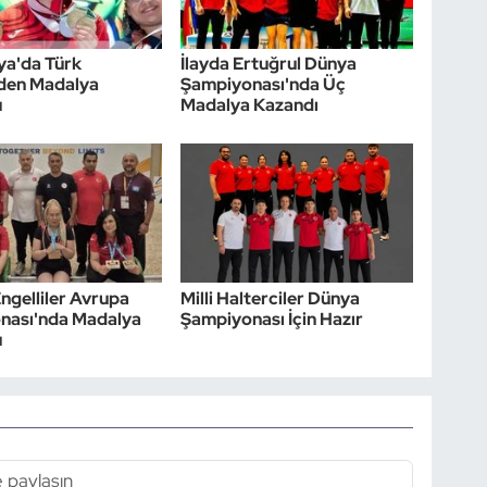
ya'da Türk
İlayda Ertuğrul Dünya
nden Madalya
Şampiyonası'nda Üç
u
Madalya Kazandı
gelliler Avrupa
Milli Halterciler Dünya
nası'nda Madalya
Şampiyonası İçin Hazır
u