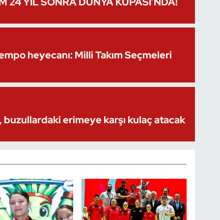
IM 24 YIL SONRA DÜNYA KUPASI’NDA!
Kempo heyecanı: Milli Takım Seçmeleri
 buzullardaki erimeye karşı kulaç atacak