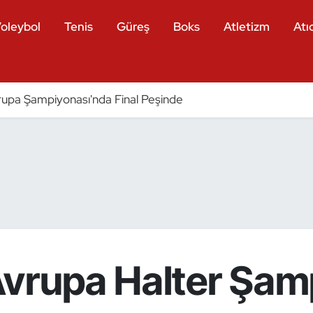
oleybol
Tenis
Güreş
Boks
Atletizm
Atıc
pa Şampiyonası'nda Final Peşinde
Avrupa Halter Şam