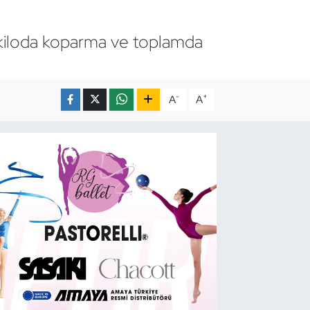
 kiloda koparma ve toplamda
-
+
A
A