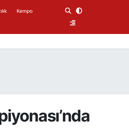
ılık
Kempo
piyonası’nda