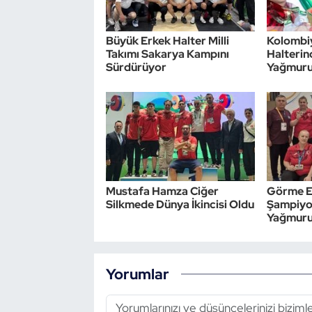
Büyük Erkek Halter Milli
Kolombi
Takımı Sakarya Kampını
Halteri
Sürdürüyor
Yağmur
Mustafa Hamza Ciğer
Görme En
Silkmede Dünya İkincisi Oldu
Şampiyo
Yağmur
Yorumlar