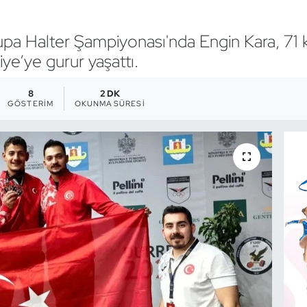
upa Halter Şampiyonası'nda Engin Kara, 71
ye’ye gurur yaşattı.
8
2 DK
GÖSTERIM
OKUNMA SÜRESI