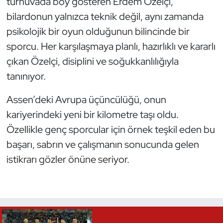
turnuvada boy gösteren Erdem Özelçi,
bilardonun yalnızca teknik değil, aynı zamanda
Triatlon
psikolojik bir oyun olduğunun bilincinde bir
sporcu. Her karşılaşmaya planlı, hazırlıklı ve kararlı
Voleybol
çıkan Özelçi, disiplini ve soğukkanlılığıyla
Vücut Geliştirme Fitness
tanınıyor.
Wushu Kungfu
Assen’deki Avrupa üçüncülüğü, onun
kariyerindeki yeni bir kilometre taşı oldu.
Yelken
Özellikle genç sporcular için örnek teşkil eden bu
başarı, sabrın ve çalışmanın sonucunda gelen
Yüzme
istikrarı gözler önüne seriyor.