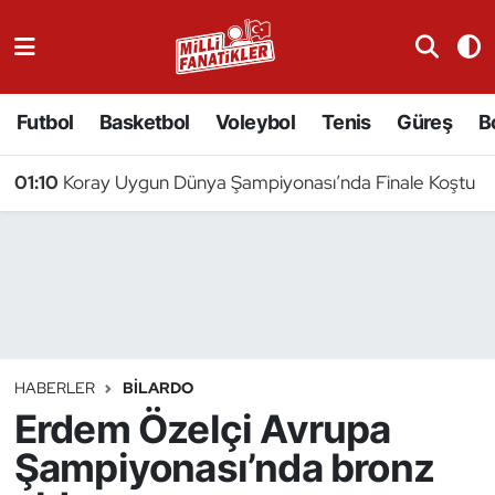
Atıcılık
Futbol
Basketbol
Voleybol
Tenis
Güreş
B
Atletizm
01:10
Koray Uygun Dünya Şampiyonası’nda Finale Koştu
Badminton
Basketbol
Beyzbol
Bilardo
HABERLER
BILARDO
Erdem Özelçi Avrupa
Binicilik
Şampiyonası’nda bronz
Bisiklet