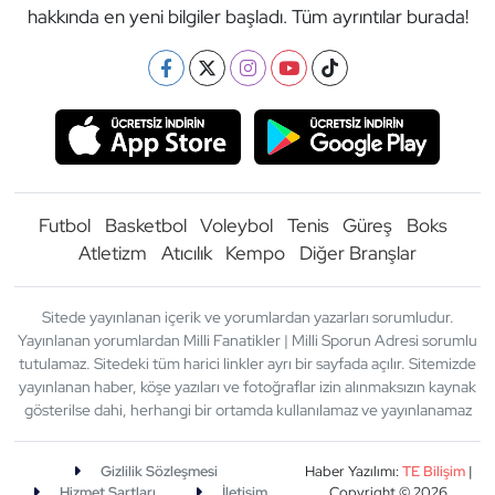
hakkında en yeni bilgiler başladı. Tüm ayrıntılar burada!
Futbol
Basketbol
Voleybol
Tenis
Güreş
Boks
Atletizm
Atıcılık
Kempo
Diğer Branşlar
Sitede yayınlanan içerik ve yorumlardan yazarları sorumludur.
Yayınlanan yorumlardan Milli Fanatikler | Milli Sporun Adresi sorumlu
tutulamaz. Sitedeki tüm harici linkler ayrı bir sayfada açılır. Sitemizde
yayınlanan haber, köşe yazıları ve fotoğraflar izin alınmaksızın kaynak
gösterilse dahi, herhangi bir ortamda kullanılamaz ve yayınlanamaz
Gizlilik Sözleşmesi
Haber Yazılımı:
TE Bilişim
|
Hizmet Şartları
İletişim
Copyright © 2026