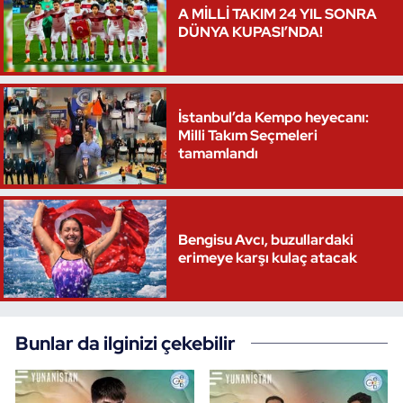
A MİLLİ TAKIM 24 YIL SONRA
DÜNYA KUPASI’NDA!
İstanbul’da Kempo heyecanı:
Milli Takım Seçmeleri
tamamlandı
Bengisu Avcı, buzullardaki
erimeye karşı kulaç atacak
Bunlar da ilginizi çekebilir