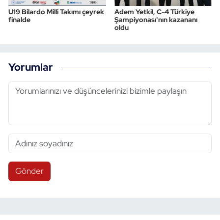
U19 Bilardo Milli Takımı çeyrek
Adem Yetkil, C-4 Türkiye
finalde
Şampiyonası'nın kazananı
oldu
Yorumlar
Gönder