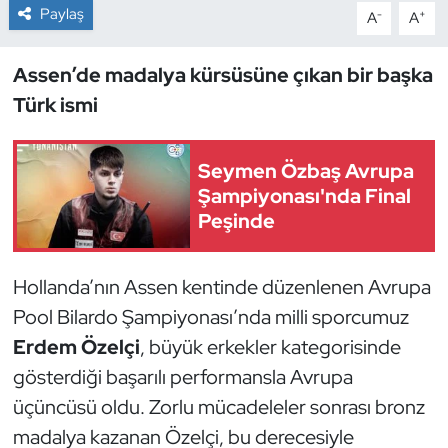
Paylaş
-
+
A
A
Dans Sporları
Assen’de madalya kürsüsüne çıkan bir başka
Dövüş Sanatı
Türk ismi
E-Spor
Seymen Özbaş Avrupa
Şampiyonası'nda Final
Eskrim
Peşinde
Futbol
Hollanda’nın Assen kentinde düzenlenen Avrupa
Futsal
Pool Bilardo Şampiyonası’nda milli sporcumuz
Erdem Özelçi
, büyük erkekler kategorisinde
Genel
gösterdiği başarılı performansla Avrupa
Golf
üçüncüsü oldu. Zorlu mücadeleler sonrası bronz
madalya kazanan Özelçi, bu derecesiyle