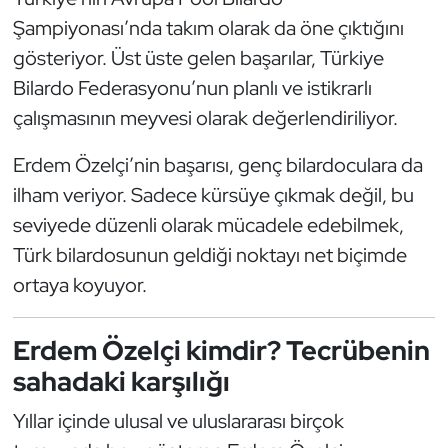
Şampiyonası’nda takım olarak da öne çıktığını
Oryantiring
gösteriyor. Üst üste gelen başarılar, Türkiye
Özel Sporcular
Bilardo Federasyonu’nun planlı ve istikrarlı
çalışmasının meyvesi olarak değerlendiriliyor.
Paralimpik
Erdem Özelçi’nin başarısı, genç bilardoculara da
Ragbi
ilham veriyor. Sadece kürsüye çıkmak değil, bu
seviyede düzenli olarak mücadele edebilmek,
Satranç
Türk bilardosunun geldiği noktayı net biçimde
ortaya koyuyor.
Su Topu
Sualtı Sporları
Erdem Özelçi kimdir? Tecrübenin
sahadaki karşılığı
Tekvando
Yıllar içinde ulusal ve uluslararası birçok
Tenis