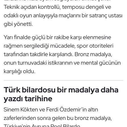
Kempo
Teknik açıdan kontrollü, temposu dengeli ve
odaklı oyun anlayışıyla maçlarını bir satranç ustası
Kick Boks
gibi yönetti.
Kürek
Yarı finalde güçlü bir rakibe karşı elenmesine
rağmen sergilediği mücadele, spor otoriteleri
Masa Tenisi
tarafından takdirle karşılandı. Bronz madalya,
onun turnuvadaki istikrarının ve mental gücünün
Modern Pentatlon
karşılığı oldu.
Motor Sporları
Türk bilardosu bir madalya daha
Muay Thai
yazdı tarihine
Okçuluk
Sinem Kökten ve Ferdi Özdemir’in altın
zaferlerinden sonra gelen bu bronz madalya,
Optimist
Türkiye’nin Avrupa Pool Bilardo