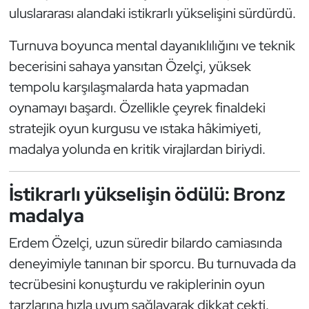
Güreş
uluslararası alandaki istikrarlı yükselişini sürdürdü.
Halter
Turnuva boyunca mental dayanıklılığını ve teknik
becerisini sahaya yansıtan Özelçi, yüksek
Hava Sporları
tempolu karşılaşmalarda hata yapmadan
oynamayı başardı. Özellikle çeyrek finaldeki
Hentbol
stratejik oyun kurgusu ve ıstaka hâkimiyeti,
İşitme Engelli Sporcular
madalya yolunda en kritik virajlardan biriydi.
Judo ve Kuraş
İstikrarlı yükselişin ödülü: Bronz
madalya
Kano ve Rafting
Erdem Özelçi, uzun süredir bilardo camiasında
Karate
deneyimiyle tanınan bir sporcu. Bu turnuvada da
tecrübesini konuşturdu ve rakiplerinin oyun
Kayak
tarzlarına hızla uyum sağlayarak dikkat çekti.