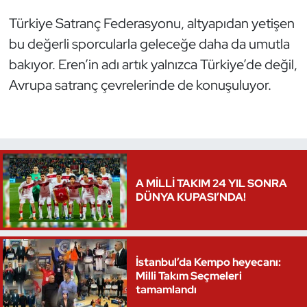
Türkiye Satranç Federasyonu, altyapıdan yetişen
Triatlon
bu değerli sporcularla geleceğe daha da umutla
Voleybol
bakıyor. Eren’in adı artık yalnızca Türkiye’de değil,
Avrupa satranç çevrelerinde de konuşuluyor.
Vücut Geliştirme Fitness
Wushu Kungfu
Yelken
A MİLLİ TAKIM 24 YIL SONRA
DÜNYA KUPASI’NDA!
Yüzme
İstanbul’da Kempo heyecanı:
Milli Takım Seçmeleri
tamamlandı