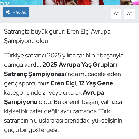
Paylaş
-
+
A
A
Dans Sporları
Dövüş Sanatı
Satrançta büyük gurur: Eren Elçi Avrupa
Şampiyonu oldu
E-Spor
Türkiye satrancı 2025 yılına tarihi bir başarıyla
Eskrim
damga vurdu.
2025 Avrupa Yaş Grupları
Satranç Şampiyonası
’nda mücadele eden
Futbol
genç sporcumuz
Eren Elçi
,
12 Yaş Genel
kategorisinde zirveye çıkarak
Avrupa
Futsal
Şampiyonu
oldu. Bu önemli başarı, yalnızca
Genel
kişisel bir zafer değil; aynı zamanda Türk
satrancının uluslararası arenadaki yükselişinin
Golf
güçlü bir göstergesi.