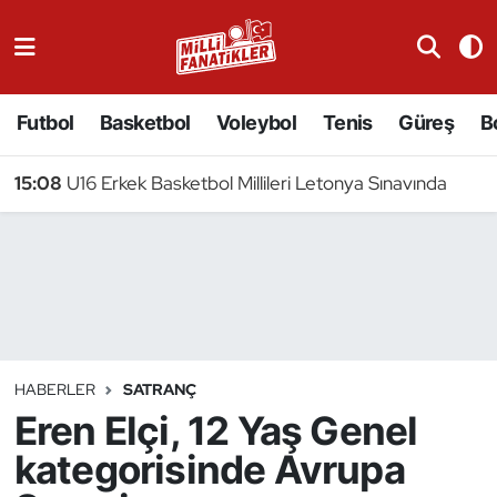
Atıcılık
Futbol
Basketbol
Voleybol
Tenis
Güreş
B
Atletizm
15:08
U16 Erkek Basketbol Millileri Letonya Sınavında
Badminton
Basketbol
Beyzbol
Bilardo
HABERLER
SATRANÇ
Eren Elçi, 12 Yaş Genel
Binicilik
kategorisinde Avrupa
Bisiklet