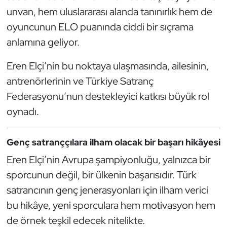
unvan, hem uluslararası alanda tanınırlık hem de
Oryantiring
oyuncunun ELO puanında ciddi bir sıçrama
Özel Sporcular
anlamına geliyor.
Eren Elçi’nin bu noktaya ulaşmasında, ailesinin,
Paralimpik
antrenörlerinin ve Türkiye Satranç
Ragbi
Federasyonu’nun destekleyici katkısı büyük rol
oynadı.
Satranç
Genç satranççılara ilham olacak bir başarı hikâyesi
Su Topu
Eren Elçi’nin Avrupa şampiyonluğu, yalnızca bir
Sualtı Sporları
sporcunun değil, bir ülkenin başarısıdır. Türk
satrancının genç jenerasyonları için ilham verici
Tekvando
bu hikâye, yeni sporculara hem motivasyon hem
de örnek teşkil edecek nitelikte.
Tenis