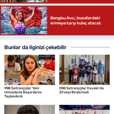
Bengisu Avcı, buzullardaki
erimeye karşı kulaç atacak
Bunlar da ilginizi çekebilir
Milli Satranççılar Yeni
Milli Satranççılar Kavala'da
Unvanlarla Başarılarını
Zirveyi Bırakmadı
Taçlandırdı