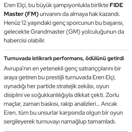
Güreş
Eren Elçi, bu büyük şampiyonlukla birlikte
FIDE
Master (FM)
unvanını da almaya hak kazandı.
Halter
Henüz 12 yaşındaki genç sporcunun bu başarısı,
gelecekte Grandmaster (GM) yolculuğunun da
Hava Sporları
habercisi olabilir.
Hentbol
Turnuvada istikrarlı performans, ödülünü getirdi
İşitme Engelli Sporcular
Avrupa’nın en yetenekli genç satranççılarını bir
araya getiren bu prestijli turnuvada Eren Elçi,
Judo ve Kuraş
oynadığı her partide stratejik zekâsı, oyun
Kano ve Rafting
disiplini ve soğukkanlılığıyla dikkat çekti. Zorlu
maçlar, zaman baskısı, rakip analizleri… Ancak
Karate
Eren, tüm bu unsurlar karşısında olgun bir oyun
sergileyerek turnuvayı namağlup tamamladı.
Kayak