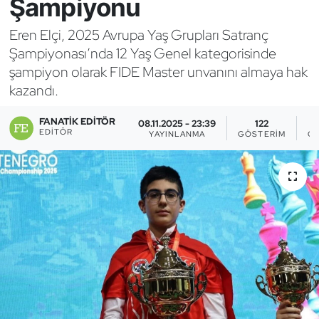
Şampiyonu
Bocce Bowling Dart
Eren Elçi, 2025 Avrupa Yaş Grupları Satranç
Şampiyonası’nda 12 Yaş Genel kategorisinde
Boks
şampiyon olarak FIDE Master unvanını almaya hak
kazandı.
Briç
FANATIK EDITÖR
08.11.2025 - 23:39
122
Buz Hokeyi
EDITÖR
YAYINLANMA
GÖSTERIM
OK
Buz Pateni
Çim Hokeyi
Cimnastik
Curling
Dağcılık