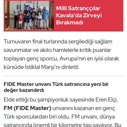
Kempo
Milli Satranççılar
Kavala'da Zirveyi
Kick Boks
Bırakmadı
Kürek
Turnuvanın final turlarında sergilediği sağlam
Masa Tenisi
savunmalar ve akılcı hamlelerle kritik puanlar
toplayan genç sporcu, Avrupa’nın en iyisi olarak
Modern Pentatlon
kürsüde İstiklal Marşı’nı dinletti.
Motor Sporları
FIDE Master unvanı Türk satrancına yeni bir
değer kazandırdı
Muay Thai
Elde ettiği bu şampiyonluk sayesinde Eren Elçi,
Okçuluk
FM (FIDE Master)
unvanını kazanan en genç
Türk sporculardan biri oldu. FM unvanı, dünya
Optimist
satrancında önemli bir kilometre taşı sayılıyor. Bu