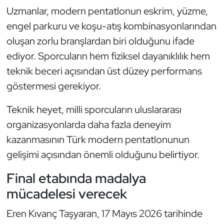
Uzmanlar, modern pentatlonun eskrim, yüzme,
Oryantiring
engel parkuru ve koşu-atış kombinasyonlarından
Özel Sporcular
oluşan zorlu branşlardan biri olduğunu ifade
ediyor. Sporcuların hem fiziksel dayanıklılık hem
Paralimpik
teknik beceri açısından üst düzey performans
göstermesi gerekiyor.
Ragbi
Teknik heyet, milli sporcuların uluslararası
Satranç
organizasyonlarda daha fazla deneyim
kazanmasının Türk modern pentatlonunun
Su Topu
gelişimi açısından önemli olduğunu belirtiyor.
Sualtı Sporları
Final etabında madalya
mücadelesi verecek
Tekvando
Eren Kıvanç Taşyaran, 17 Mayıs 2026 tarihinde
Tenis