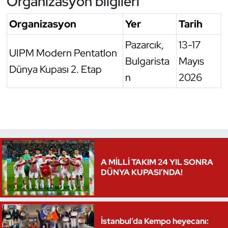
Organizasyon bilgileri
Organizasyon
Yer
Tarih
Pazarcık,
13-17
UIPM Modern Pentatlon
Bulgarista
Mayıs
Dünya Kupası 2. Etap
n
2026
A MİLLİ TAKIM 24 YIL SONRA
DÜNYA KUPASI’NDA!
İstanbul’da Kempo heyecanı: