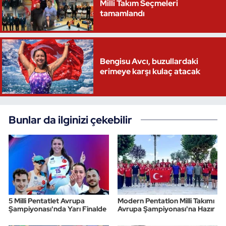
Milli Takım Seçmeleri
tamamlandı
Bengisu Avcı, buzullardaki
erimeye karşı kulaç atacak
Bunlar da ilginizi çekebilir
5 Milli Pentatlet Avrupa
Modern Pentatlon Milli Takımı
Şampiyonası'nda Yarı Finalde
Avrupa Şampiyonası'na Hazır