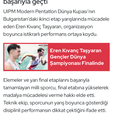
başarıyla geçti
Güreş
UIPM Modern Pentatlon Dünya Kupası’nın
Halter
Bulgaristan’daki ikinci etap yarışlarında mücadele
eden Eren Kıvanç Taşyaran, organizasyon
Hava Sporları
boyunca istikrarlı performans ortaya koydu.
Hentbol
Eren Kıvanç Taşyaran
İşitme Engelli Sporcular
Gençler Dünya
Şampiyonası Finalinde
Judo ve Kuraş
Kano ve Rafting
Elemeler ve yarı final etaplarını başarıyla
tamamlayan milli sporcu, final etabına yükselerek
Karate
madalya mücadelesi verme hakkı elde etti.
Teknik ekip, sporcunun yarış boyunca gösterdiği
Kayak
disiplinli performansın dikkat çektiğini ifade etti.