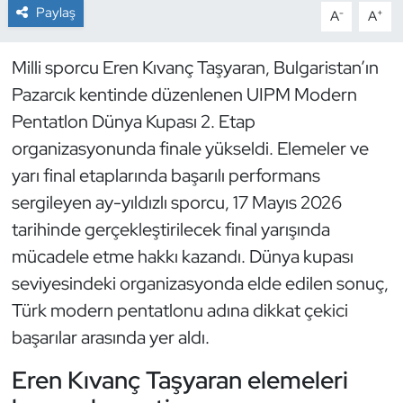
Paylaş
-
+
A
A
Dans Sporları
Milli sporcu Eren Kıvanç Taşyaran, Bulgaristan’ın
Dövüş Sanatı
Pazarcık kentinde düzenlenen UIPM Modern
Pentatlon Dünya Kupası 2. Etap
E-Spor
organizasyonunda finale yükseldi. Elemeler ve
yarı final etaplarında başarılı performans
Eskrim
sergileyen ay-yıldızlı sporcu, 17 Mayıs 2026
Futbol
tarihinde gerçekleştirilecek final yarışında
mücadele etme hakkı kazandı. Dünya kupası
Futsal
seviyesindeki organizasyonda elde edilen sonuç,
Türk modern pentatlonu adına dikkat çekici
Genel
başarılar arasında yer aldı.
Golf
Eren Kıvanç Taşyaran elemeleri