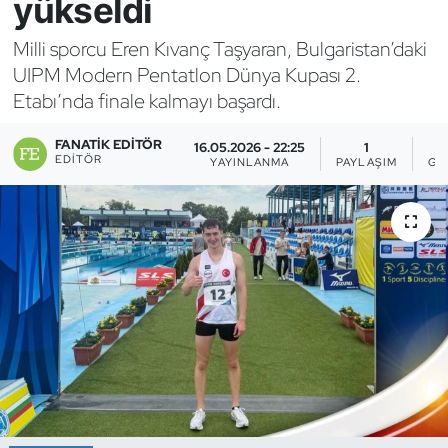
yükseldi
Bocce Bowling Dart
Milli sporcu Eren Kıvanç Taşyaran, Bulgaristan’daki
UIPM Modern Pentatlon Dünya Kupası 2.
Boks
Etabı’nda finale kalmayı başardı.
Briç
FANATIK EDITÖR
16.05.2026 - 22:25
1
EDITÖR
YAYINLANMA
PAYLAŞIM
GÖ
Buz Hokeyi
Buz Pateni
Çim Hokeyi
Cimnastik
Curling
Dağcılık