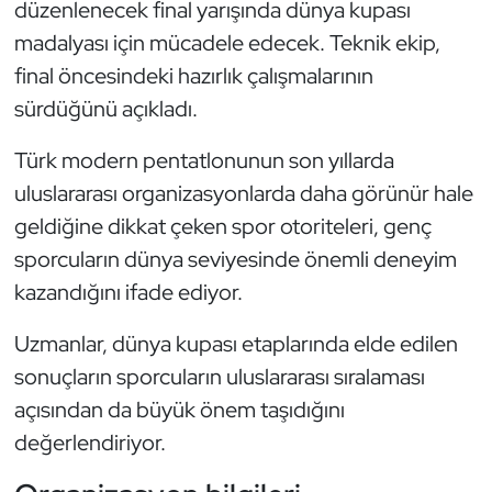
düzenlenecek final yarışında dünya kupası
madalyası için mücadele edecek. Teknik ekip,
Triatlon
final öncesindeki hazırlık çalışmalarının
Voleybol
sürdüğünü açıkladı.
Vücut Geliştirme Fitness
Türk modern pentatlonunun son yıllarda
uluslararası organizasyonlarda daha görünür hale
Wushu Kungfu
geldiğine dikkat çeken spor otoriteleri, genç
sporcuların dünya seviyesinde önemli deneyim
Yelken
kazandığını ifade ediyor.
Yüzme
Uzmanlar, dünya kupası etaplarında elde edilen
sonuçların sporcuların uluslararası sıralaması
açısından da büyük önem taşıdığını
değerlendiriyor.