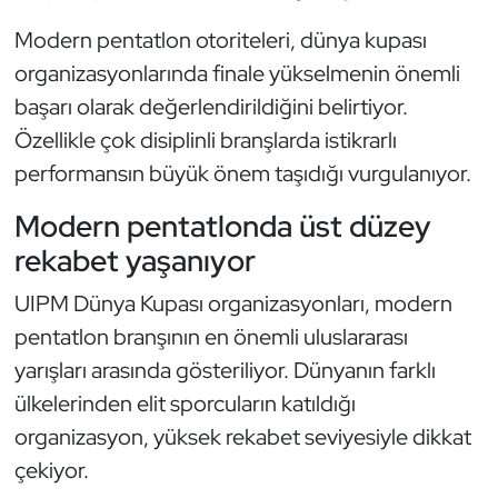
Kempo
Modern pentatlon otoriteleri, dünya kupası
organizasyonlarında finale yükselmenin önemli
Kick Boks
başarı olarak değerlendirildiğini belirtiyor.
Kürek
Özellikle çok disiplinli branşlarda istikrarlı
performansın büyük önem taşıdığı vurgulanıyor.
Masa Tenisi
Modern pentatlonda üst düzey
Modern Pentatlon
rekabet yaşanıyor
UIPM Dünya Kupası organizasyonları, modern
Motor Sporları
pentatlon branşının en önemli uluslararası
Muay Thai
yarışları arasında gösteriliyor. Dünyanın farklı
ülkelerinden elit sporcuların katıldığı
Okçuluk
organizasyon, yüksek rekabet seviyesiyle dikkat
çekiyor.
Optimist