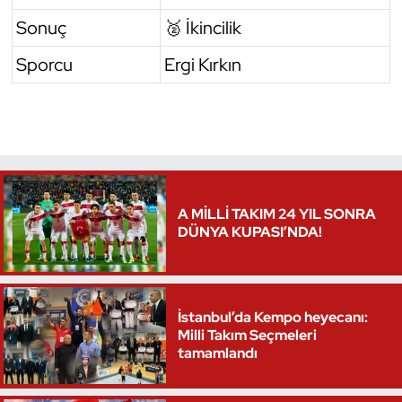
Sonuç
🥈 İkincilik
Sporcu
Ergi Kırkın
A MİLLİ TAKIM 24 YIL SONRA
DÜNYA KUPASI’NDA!
İstanbul’da Kempo heyecanı:
Milli Takım Seçmeleri
tamamlandı