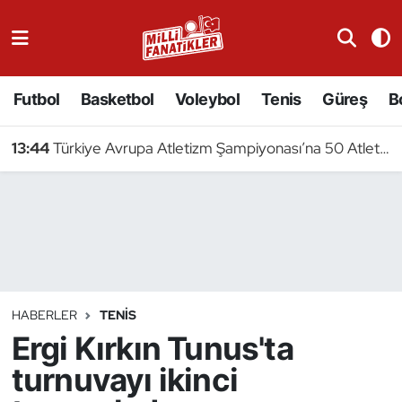
Atıcılık
Futbol
Basketbol
Voleybol
Tenis
Güreş
B
Atletizm
13:44
Türkiye Avrupa Atletizm Şampiyonası’na 50 Atletle Gidiyor
Badminton
Basketbol
Beyzbol
Bilardo
HABERLER
TENIS
Ergi Kırkın Tunus'ta
Binicilik
turnuvayı ikinci
Bisiklet