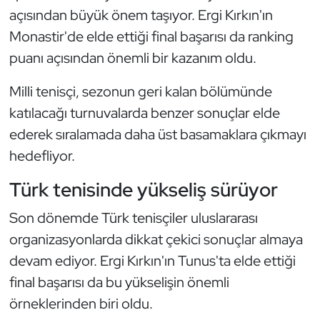
açısından büyük önem taşıyor. Ergi Kırkın'ın
Oryantiring
Monastir'de elde ettiği final başarısı da ranking
puanı açısından önemli bir kazanım oldu.
Özel Sporcular
Milli tenisçi, sezonun geri kalan bölümünde
Paralimpik
katılacağı turnuvalarda benzer sonuçlar elde
Ragbi
ederek sıralamada daha üst basamaklara çıkmayı
hedefliyor.
Satranç
Türk tenisinde yükseliş sürüyor
Su Topu
Son dönemde Türk tenisçiler uluslararası
organizasyonlarda dikkat çekici sonuçlar almaya
Sualtı Sporları
devam ediyor. Ergi Kırkın'ın Tunus'ta elde ettiği
Tekvando
final başarısı da bu yükselişin önemli
örneklerinden biri oldu.
Tenis