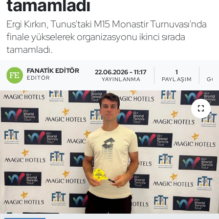
tamamladı
Bocce Bowling Dart
Ergi Kırkın, Tunus'taki M15 Monastir Turnuvası'nda
finale yükselerek organizasyonu ikinci sırada
Boks
tamamladı.
Briç
FANATIK EDITÖR
22.06.2026 - 11:17
1
EDITÖR
YAYINLANMA
PAYLAŞIM
GÖS
Buz Hokeyi
Buz Pateni
Çim Hokeyi
Cimnastik
Curling
Dağcılık