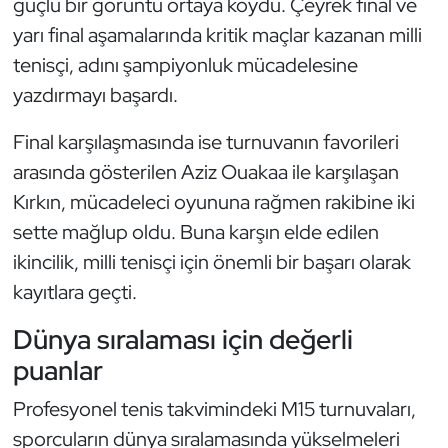
güçlü bir görüntü ortaya koydu. Çeyrek final ve
Kempo
yarı final aşamalarında kritik maçlar kazanan milli
tenisçi, adını şampiyonluk mücadelesine
Kick Boks
yazdırmayı başardı.
Kürek
Final karşılaşmasında ise turnuvanın favorileri
arasında gösterilen Aziz Ouakaa ile karşılaşan
Masa Tenisi
Kırkın, mücadeleci oyununa rağmen rakibine iki
Modern Pentatlon
sette mağlup oldu. Buna karşın elde edilen
ikincilik, milli tenisçi için önemli bir başarı olarak
Motor Sporları
kayıtlara geçti.
Muay Thai
Dünya sıralaması için değerli
puanlar
Okçuluk
Profesyonel tenis takvimindeki M15 turnuvaları,
Optimist
sporcuların dünya sıralamasında yükselmeleri