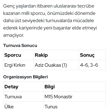
Genç yaşlardan itibaren uluslararası tecrübe
Triatlon
kazanan milli sporcu, önümüzdeki dönemde
daha üst seviyedeki turnuvalarda mücadele
Voleybol
ederek kariyerinde yeni başarılar elde etmeyi
amaçlıyor.
Vücut Geliştirme Fitness
Turnuva Sonucu
Wushu Kungfu
Sporcu
Rakip
Sonuç
Yelken
Ergi Kırkın
Aziz Ouakaa (1)
4-6, 3-6
Yüzme
Organizasyon Bilgileri
Detay
Bilgi
Turnuva
M15 Monastir
Ülke
Tunus