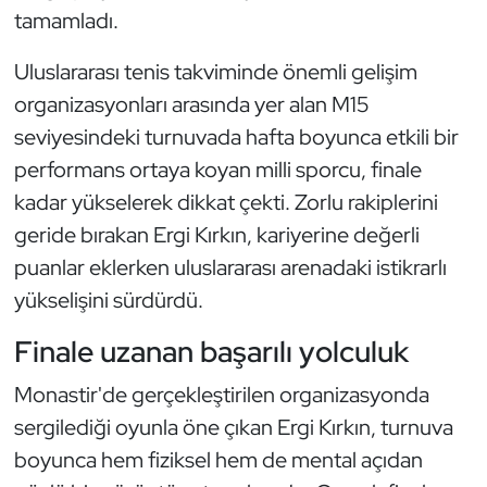
Güreş
tamamladı.
Halter
Uluslararası tenis takviminde önemli gelişim
organizasyonları arasında yer alan M15
Hava Sporları
seviyesindeki turnuvada hafta boyunca etkili bir
performans ortaya koyan milli sporcu, finale
Hentbol
kadar yükselerek dikkat çekti. Zorlu rakiplerini
İşitme Engelli Sporcular
geride bırakan Ergi Kırkın, kariyerine değerli
puanlar eklerken uluslararası arenadaki istikrarlı
Judo ve Kuraş
yükselişini sürdürdü.
Kano ve Rafting
Finale uzanan başarılı yolculuk
Monastir'de gerçekleştirilen organizasyonda
Karate
sergilediği oyunla öne çıkan Ergi Kırkın, turnuva
Kayak
boyunca hem fiziksel hem de mental açıdan