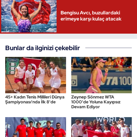
Bengisu Avcı, buzullardaki
erimeye karşı kulaç atacak
Bunlar da ilginizi çekebilir
45+ Kadın Tenis Millileri Dünya
Zeynep Sönmez WTA
Şampiyonası'nda İlk 8'de
1000'de Yoluna Kayıpsız
Devam Ediyor