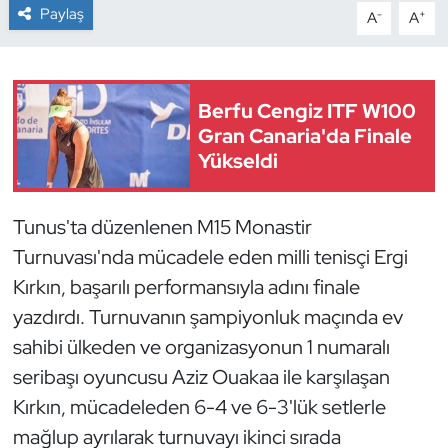
Paylaş
-
+
A
A
Dans Sporları
Dövüş Sanatı
Berfu Cengiz ITF W100
Gran Canaria'da Finale
E-Spor
Yükseldi
Eskrim
Tunus'ta düzenlenen M15 Monastir
Futbol
Turnuvası'nda mücadele eden milli tenisçi Ergi
Kırkın, başarılı performansıyla adını finale
Futsal
yazdırdı. Turnuvanın şampiyonluk maçında ev
sahibi ülkeden ve organizasyonun 1 numaralı
Genel
seribaşı oyuncusu Aziz Ouakaa ile karşılaşan
Golf
Kırkın, mücadeleden 6-4 ve 6-3'lük setlerle
mağlup ayrılarak turnuvayı ikinci sırada