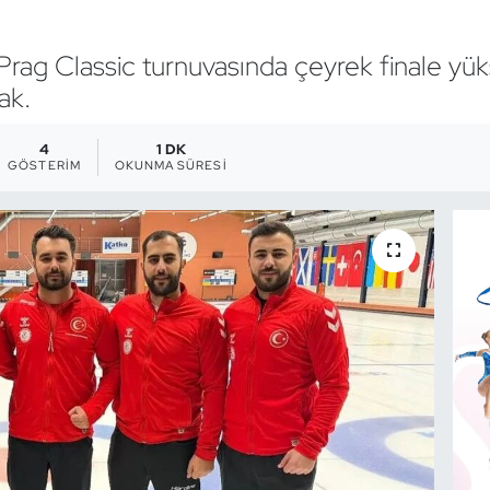
Prag Classic turnuvasında çeyrek finale yüks
ak.
4
1 DK
GÖSTERIM
OKUNMA SÜRESI