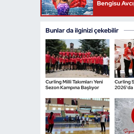
Bengisu Avcı,
Triatlon
Voleybol
Bunlar da ilginizi çekebilir
Vücut Geliştirme Fitness
Wushu Kungfu
Yelken
Curling Milli Takımları Yeni
Curling 
Sezon Kampına Başlıyor
2026'da 
Yüzme