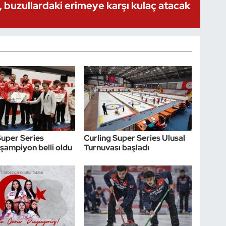
 buzullardaki erimeye karşı kulaç atacak
Super Series
Curling Super Series Ulusal
şampiyon belli oldu
Turnuvası başladı