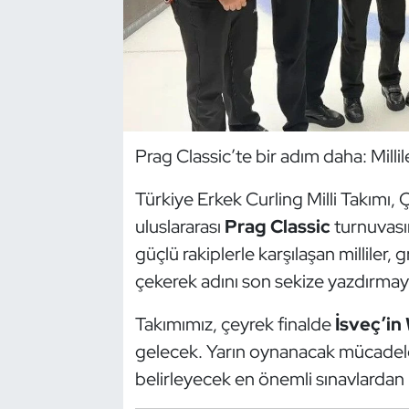
Dans Sporları
Dövüş Sanatı
E-Spor
Prag Classic’te bir adım daha: Millil
Eskrim
Türkiye Erkek Curling Milli Takımı
uluslararası
Prag Classic
turnuvası
Futbol
güçlü rakiplerle karşılaşan milliler
Futsal
çekerek adını son sekize yazdırmayı
Genel
Takımımız, çeyrek finalde
İsveç’in
gelecek. Yarın oynanacak mücadele, 
Golf
belirleyecek en önemli sınavlardan b