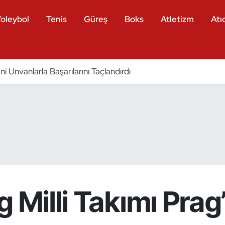
oleybol
Tenis
Güreş
Boks
Atletizm
Atıc
eni Unvanlarla Başarılarını Taçlandırdı
g Milli Takımı Pra