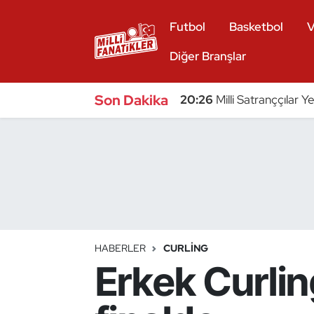
Futbol
Basketbol
V
Atıcılık
Diğer Branşlar
Atletizm
Son Dakika
20:26
Milli Satranççılar Y
Badminton
Basketbol
Beyzbol
Bilardo
HABERLER
CURLING
Erkek Curlin
Binicilik
Bisiklet