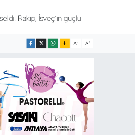
eldi. Rakip, İsveç’in güçlü
-
+
A
A