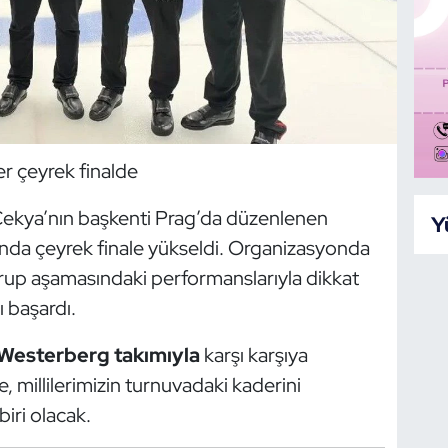
er çeyrek finalde
, Çekya’nın başkenti Prag’da düzenlenen
Y
nda çeyrek finale yükseldi. Organizasyonda
, grup aşamasındaki performanslarıyla dikkat
 başardı.
 Westerberg takımıyla
karşı karşıya
millilerimizin turnuvadaki kaderini
iri olacak.