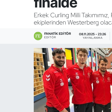
finalde
Bocce Bowling Dart
Erkek Curling Milli Takımımız, 
ekiplerinden Westerberg olac
Boks
FANATIK EDITÖR
Briç
08.11.2025 - 23:26
EDITÖR
YAYINLANMA
Buz Hokeyi
Buz Pateni
Çim Hokeyi
Cimnastik
Curling
Dağcılık