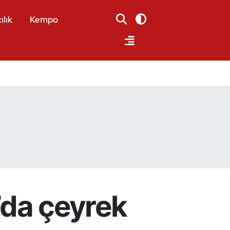
ılık
Kempo
g’da çeyrek