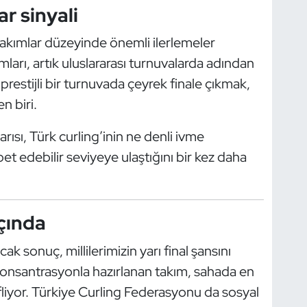
ar sinyali
akımlar düzeyinde önemli ilerlemeler
ları, artık uluslararası turnuvalarda adından
i prestijli bir turnuvada çeyrek finale çıkmak,
n biri.
rısı, Türk curling’inin ne denli ivme
t edebilir seviyeye ulaştığını bir kez daha
çında
k sonuç, millilerimizin yarı final şansını
onsantrasyonla hazırlanan takım, sahada en
liyor. Türkiye Curling Federasyonu da sosyal