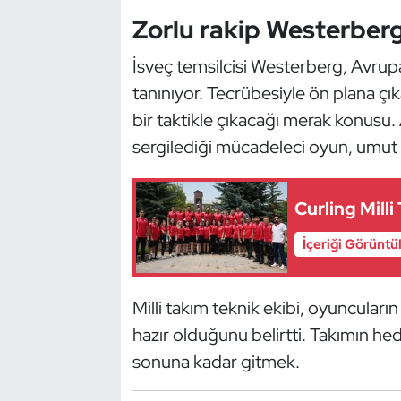
Güreş
Zorlu rakip Westerberg 
Halter
İsveç temsilcisi Westerberg, Avrupa 
tanınıyor. Tecrübesiyle ön plana çıka
Hava Sporları
bir taktikle çıkacağı merak konusu
Hentbol
sergilediği mücadeleci oyun, umut v
İşitme Engelli Sporcular
Curling Mill
Judo ve Kuraş
İçeriği Görüntü
Kano ve Rafting
Milli takım teknik ekibi, oyuncuları
Karate
hazır olduğunu belirtti. Takımın hed
sonuna kadar gitmek.
Kayak