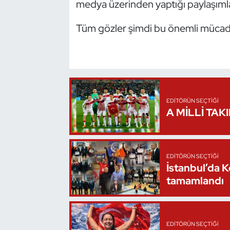
medya üzerinden yaptığı paylaşımla 
Oryantiring
Tüm gözler şimdi bu önemli mücad
Özel Sporcular
Paralimpik
Ragbi
EDITÖRÜN SEÇTIĞI
A MİLLİ TAK
Satranç
Su Topu
EDITÖRÜN SEÇTIĞI
İstanbul’da 
Sualtı Sporları
tamamlandı
Tekvando
Tenis
EDITÖRÜN SEÇTIĞI