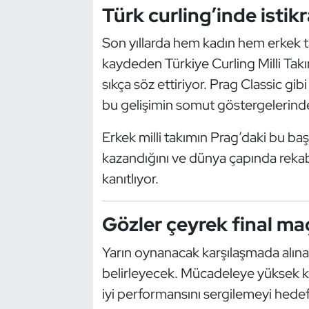
Türk curling’inde istikr
Kempo
Son yıllarda hem kadın hem erkek t
Kick Boks
kaydeden Türkiye Curling Milli Takım
Kürek
sıkça söz ettiriyor. Prag Classic gib
bu gelişimin somut göstergelerinde
Masa Tenisi
Erkek milli takımın Prag’daki bu başa
Modern Pentatlon
kazandığını ve dünya çapında rekabe
kanıtlıyor.
Motor Sporları
Gözler çeyrek final ma
Muay Thai
Yarın oynanacak karşılaşmada alınaca
Okçuluk
belirleyecek. Mücadeleye yüksek k
iyi performansını sergilemeyi hedef
Optimist