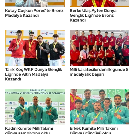
Kutay Coşkun Poreč’te Bronz
Berke Ulaş Ayten Dünya
Madalya Kazandı
Gençlik Ligi'nde Bronz
Kazandı
Tarık Koç WKF Dünya Gençlik
Milli karatecilerden ilk günde 8
Ligi'nde Altın Madalya
madalyalık başarı
Kazandı
Kadın Kumite Milli Takımı
Erkek Kumite Milli Takımı
dünya şampiyonu oldu
Dünya üçüncüsü oldu