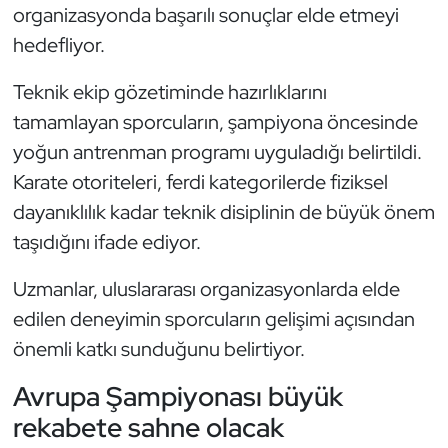
Güreş
organizasyonda başarılı sonuçlar elde etmeyi
hedefliyor.
Halter
Teknik ekip gözetiminde hazırlıklarını
Hava Sporları
tamamlayan sporcuların, şampiyona öncesinde
yoğun antrenman programı uyguladığı belirtildi.
Hentbol
Karate otoriteleri, ferdi kategorilerde fiziksel
dayanıklılık kadar teknik disiplinin de büyük önem
İşitme Engelli Sporcular
taşıdığını ifade ediyor.
Judo ve Kuraş
Uzmanlar, uluslararası organizasyonlarda elde
Kano ve Rafting
edilen deneyimin sporcuların gelişimi açısından
önemli katkı sunduğunu belirtiyor.
Karate
Avrupa Şampiyonası büyük
Kayak
rekabete sahne olacak