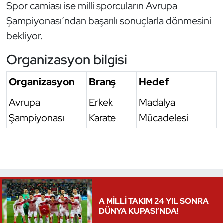
Spor camiası ise milli sporcuların Avrupa
Şampiyonası’ndan başarılı sonuçlarla dönmesini
Triatlon
bekliyor.
Voleybol
Organizasyon bilgisi
Vücut Geliştirme Fitness
Organizasyon
Branş
Hedef
Wushu Kungfu
Avrupa
Erkek
Madalya
Şampiyonası
Karate
Mücadelesi
Yelken
Yüzme
A MİLLİ TAKIM 24 YIL SONRA
DÜNYA KUPASI’NDA!