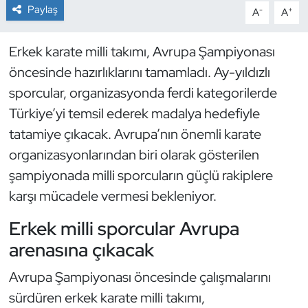
Paylaş
-
+
A
A
Dans Sporları
Erkek karate milli takımı, Avrupa Şampiyonası
Dövüş Sanatı
öncesinde hazırlıklarını tamamladı. Ay-yıldızlı
sporcular, organizasyonda ferdi kategorilerde
E-Spor
Türkiye’yi temsil ederek madalya hedefiyle
tatamiye çıkacak. Avrupa’nın önemli karate
Eskrim
organizasyonlarından biri olarak gösterilen
Futbol
şampiyonada milli sporcuların güçlü rakiplere
karşı mücadele vermesi bekleniyor.
Futsal
Erkek milli sporcular Avrupa
Genel
arenasına çıkacak
Avrupa Şampiyonası öncesinde çalışmalarını
Golf
sürdüren erkek karate milli takımı,