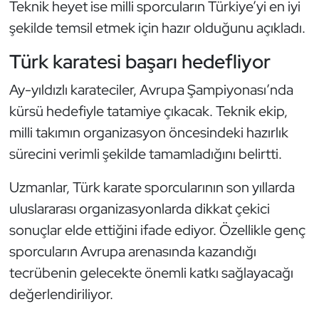
Teknik heyet ise milli sporcuların Türkiye’yi en iyi
Oryantiring
şekilde temsil etmek için hazır olduğunu açıkladı.
Özel Sporcular
Türk karatesi başarı hedefliyor
Ay-yıldızlı karateciler, Avrupa Şampiyonası’nda
Paralimpik
kürsü hedefiyle tatamiye çıkacak. Teknik ekip,
Ragbi
milli takımın organizasyon öncesindeki hazırlık
sürecini verimli şekilde tamamladığını belirtti.
Satranç
Uzmanlar, Türk karate sporcularının son yıllarda
Su Topu
uluslararası organizasyonlarda dikkat çekici
sonuçlar elde ettiğini ifade ediyor. Özellikle genç
Sualtı Sporları
sporcuların Avrupa arenasında kazandığı
tecrübenin gelecekte önemli katkı sağlayacağı
Tekvando
değerlendiriliyor.
Tenis