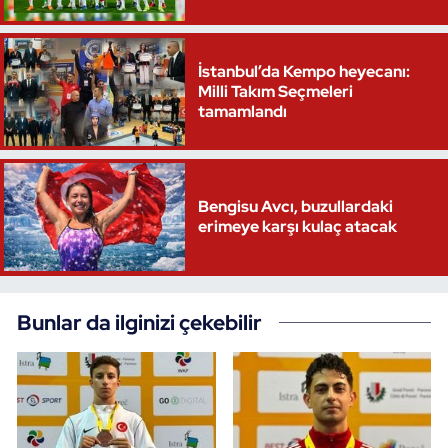
İstanbul’da Kempo heyecanı:
Milli Takım Seçmeleri
tamamlandı
Bengisu Avcı, buzullardaki
erimeye karşı kulaç atacak
Bunlar da ilginizi çekebilir