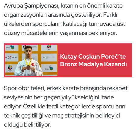
Avrupa Şampiyonası, kıtanın en önemli karate
Kempo
organizasyonları arasında gösteriliyor. Farklı
Kick Boks
ülkelerden sporcuların katılacağı turnuvada üst
düzey mücadelelerin yaşanması bekleniyor.
Kürek
Masa Tenisi
Kutay Coşkun Poreč’te
Bronz Madalya Kazandı
Modern Pentatlon
Motor Sporları
Spor otoriteleri, erkek karate branşında rekabet
seviyesinin her geçen yıl yükseldiğini ifade
Muay Thai
ediyor. Özellikle ferdi kategorilerde sporcuların
Okçuluk
teknik çeşitliliği ve maç stratejisinin belirleyici
olduğu belirtiliyor.
Optimist