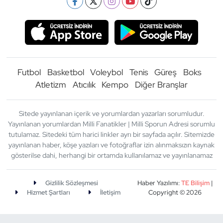
Futbol
Basketbol
Voleybol
Tenis
Güreş
Boks
Atletizm
Atıcılık
Kempo
Diğer Branşlar
Sitede yayınlanan içerik ve yorumlardan yazarları sorumludur.
Yayınlanan yorumlardan Milli Fanatikler | Milli Sporun Adresi sorumlu
tutulamaz. Sitedeki tüm harici linkler ayrı bir sayfada açılır. Sitemizde
yayınlanan haber, köşe yazıları ve fotoğraflar izin alınmaksızın kaynak
gösterilse dahi, herhangi bir ortamda kullanılamaz ve yayınlanamaz
Gizlilik Sözleşmesi
Haber Yazılımı:
TE Bilişim
|
Hizmet Şartları
İletişim
Copyright © 2026