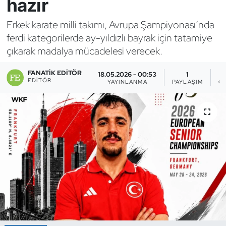
hazır
Bocce Bowling Dart
Erkek karate milli takımı, Avrupa Şampiyonası’nda
ferdi kategorilerde ay-yıldızlı bayrak için tatamiye
Boks
çıkarak madalya mücadelesi verecek.
Briç
FANATIK EDITÖR
18.05.2026 - 00:53
1
EDITÖR
YAYINLANMA
PAYLAŞIM
G
Buz Hokeyi
Buz Pateni
Çim Hokeyi
Cimnastik
Curling
Dağcılık