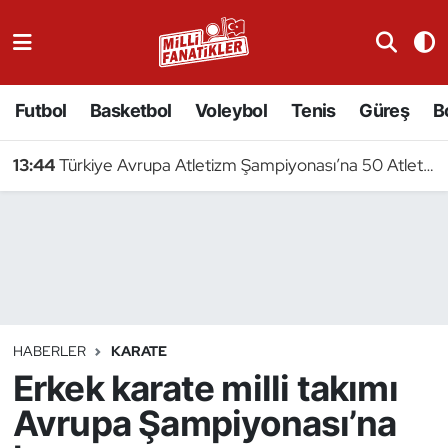
Atıcılık
Futbol
Basketbol
Voleybol
Tenis
Güreş
B
Atletizm
13:44
Türkiye Avrupa Atletizm Şampiyonası’na 50 Atletle Gidiyor
Badminton
Basketbol
Beyzbol
Bilardo
HABERLER
KARATE
Erkek karate milli takımı
Binicilik
Avrupa Şampiyonası’na
Bisiklet