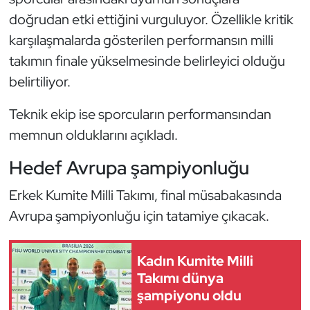
Kempo
doğrudan etki ettiğini vurguluyor. Özellikle kritik
karşılaşmalarda gösterilen performansın milli
Kick Boks
takımın finale yükselmesinde belirleyici olduğu
belirtiliyor.
Kürek
Teknik ekip ise sporcuların performansından
Masa Tenisi
memnun olduklarını açıkladı.
Modern Pentatlon
Hedef Avrupa şampiyonluğu
Motor Sporları
Erkek Kumite Milli Takımı, final müsabakasında
Avrupa şampiyonluğu için tatamiye çıkacak.
Muay Thai
Okçuluk
Kadın Kumite Milli
Takımı dünya
şampiyonu oldu
Optimist