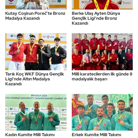
Kutay Coşkun Poreč’te Bronz
Berke Ulaş Ayten Dünya
Madalya Kazandı
Gençlik Ligi'nde Bronz
Kazandı
Tarık Koç WKF Dünya Gençlik
Milli karatecilerden ilk günde 8
Ligi'nde Altın Madalya
madalyalık başarı
Kazandı
Kadın Kumite Milli Takımı
Erkek Kumite Milli Takımı