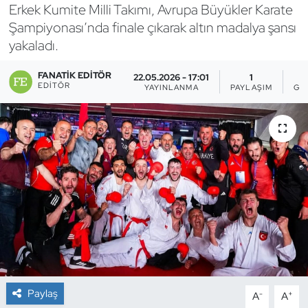
Erkek Kumite Milli Takımı, Avrupa Büyükler Karate
Bocce Bowling Dart
Şampiyonası’nda finale çıkarak altın madalya şansı
yakaladı.
Boks
FANATIK EDITÖR
22.05.2026 - 17:01
1
EDITÖR
YAYINLANMA
PAYLAŞIM
GÖ
Briç
Buz Hokeyi
Buz Pateni
Çim Hokeyi
Cimnastik
Curling
Paylaş
-
+
A
A
Dağcılık