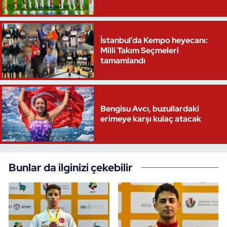
İstanbul’da Kempo heyecanı:
Milli Takım Seçmeleri
tamamlandı
Bengisu Avcı, buzullardaki
erimeye karşı kulaç atacak
Bunlar da ilginizi çekebilir