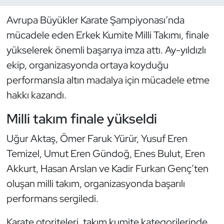
Avrupa Büyükler Karate Şampiyonası’nda
Dans Sporları
mücadele eden Erkek Kumite Milli Takımı, finale
Dövüş Sanatı
yükselerek önemli başarıya imza attı. Ay-yıldızlı
ekip, organizasyonda ortaya koyduğu
E-Spor
performansla altın madalya için mücadele etme
hakkı kazandı.
Eskrim
Milli takım finale yükseldi
Futbol
Uğur Aktaş, Ömer Faruk Yürür, Yusuf Eren
Futsal
Temizel, Umut Eren Gündoğ, Enes Bulut, Eren
Akkurt, Hasan Arslan ve Kadir Furkan Genç’ten
Genel
oluşan milli takım, organizasyonda başarılı
performans sergiledi.
Golf
Karate otoriteleri, takım kumite kategorilerinde