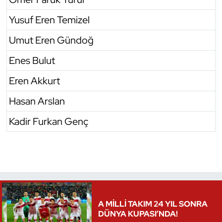
Yusuf Eren Temizel
Triatlon
Umut Eren Gündoğ
Voleybol
Enes Bulut
Vücut Geliştirme Fitness
Eren Akkurt
Wushu Kungfu
Hasan Arslan
Kadir Furkan Genç
Yelken
Yüzme
A MİLLİ TAKIM 24 YIL SONRA
DÜNYA KUPASI’NDA!