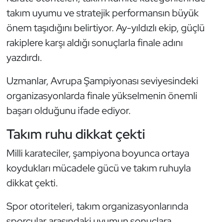
Güreş
takım uyumu ve stratejik performansın büyük
önem taşıdığını belirtiyor. Ay-yıldızlı ekip, güçlü
Halter
rakiplere karşı aldığı sonuçlarla finale adını
Hava Sporları
yazdırdı.
Hentbol
Uzmanlar, Avrupa Şampiyonası seviyesindeki
organizasyonlarda finale yükselmenin önemli
İşitme Engelli Sporcular
başarı olduğunu ifade ediyor.
Judo ve Kuraş
Takım ruhu dikkat çekti
Milli karateciler, şampiyona boyunca ortaya
Kano ve Rafting
koydukları mücadele gücü ve takım ruhuyla
Karate
dikkat çekti.
Spor otoriteleri, takım organizasyonlarında
Kayak
sporcular arasındaki uyumun sonuçlara