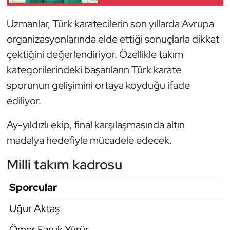
Oryantiring
Uzmanlar, Türk karatecilerin son yıllarda Avrupa
organizasyonlarında elde ettiği sonuçlarla dikkat
Özel Sporcular
çektiğini değerlendiriyor. Özellikle takım
Paralimpik
kategorilerindeki başarıların Türk karate
sporunun gelişimini ortaya koyduğu ifade
Ragbi
ediliyor.
Satranç
Ay-yıldızlı ekip, final karşılaşmasında altın
madalya hedefiyle mücadele edecek.
Su Topu
Milli takım kadrosu
Sualtı Sporları
Sporcular
Tekvando
Uğur Aktaş
Tenis
Ömer Faruk Yürür