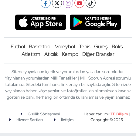
Futbol
Basketbol
Voleybol
Tenis
Güreş
Boks
Atletizm
Atıcılık
Kempo
Diğer Branşlar
Sitede yayınlanan içerik ve yorumlardan yazarları sorumludur.
Yayınlanan yorumlardan Milli Fanatikler | Milli Sporun Adresi sorumlu
tutulamaz. Sitedeki tüm harici linkler ayrı bir sayfada açılır. Sitemizde
yayınlanan haber, köşe yazıları ve fotoğraflar izin alınmaksızın kaynak
gösterilse dahi, herhangi bir ortamda kullanılamaz ve yayınlanamaz
Gizlilik Sözleşmesi
Haber Yazılımı:
TE Bilişim
|
Hizmet Şartları
İletişim
Copyright © 2026