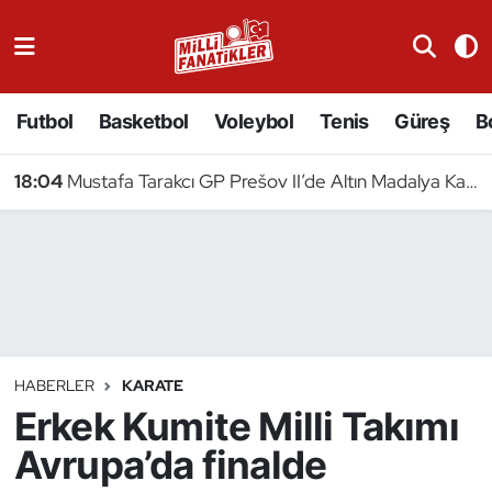
Atıcılık
Futbol
Basketbol
Voleybol
Tenis
Güreş
B
Atletizm
18:04
Mustafa Tarakcı GP Prešov II’de Altın Madalya Kazandı
Badminton
Basketbol
Beyzbol
Bilardo
HABERLER
KARATE
Erkek Kumite Milli Takımı
Binicilik
Avrupa’da finalde
Bisiklet