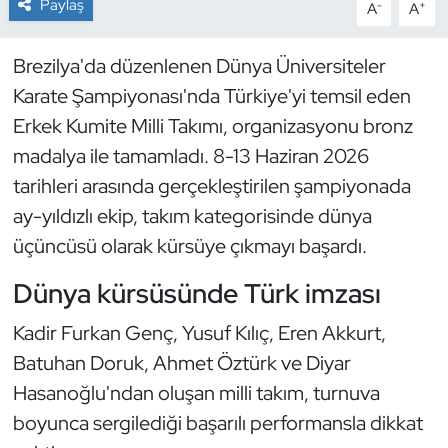
Paylaş
-
+
A
A
Dans Sporları
Brezilya'da düzenlenen Dünya Üniversiteler
Karate Şampiyonası'nda Türkiye'yi temsil eden
Dövüş Sanatı
Erkek Kumite Milli Takımı, organizasyonu bronz
E-Spor
madalya ile tamamladı. 8-13 Haziran 2026
tarihleri arasında gerçekleştirilen şampiyonada
Eskrim
ay-yıldızlı ekip, takım kategorisinde dünya
üçüncüsü olarak kürsüye çıkmayı başardı.
Futbol
Dünya kürsüsünde Türk imzası
Futsal
Kadir Furkan Genç, Yusuf Kılıç, Eren Akkurt,
Genel
Batuhan Doruk, Ahmet Öztürk ve Diyar
Hasanoğlu'ndan oluşan milli takım, turnuva
Golf
boyunca sergilediği başarılı performansla dikkat