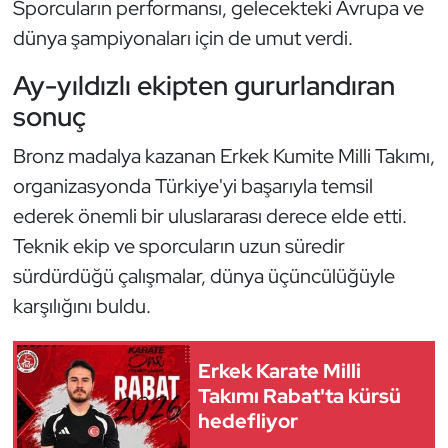
Sporcuların performansı, gelecekteki Avrupa ve
Kempo
dünya şampiyonaları için de umut verdi.
Kick Boks
Ay-yıldızlı ekipten gururlandıran
sonuç
Kürek
Bronz madalya kazanan Erkek Kumite Milli Takımı,
Masa Tenisi
organizasyonda Türkiye'yi başarıyla temsil
ederek önemli bir uluslararası derece elde etti.
Modern Pentatlon
Teknik ekip ve sporcuların uzun süredir
Motor Sporları
sürdürdüğü çalışmalar, dünya üçüncülüğüyle
karşılığını buldu.
Muay Thai
Erkek Karate Milli
Okçuluk
Takımı Rabat'ta kürsü
hedefliyor
Optimist