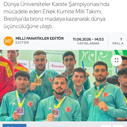
Dünya Üniversiteler Karate Şampiyonası'nda
Bocce Bowling Dart
mücadele eden Erkek Kumite Milli Takımı,
Brezilya'da bronz madalya kazanarak dünya
Boks
üçüncülüğüne ulaştı.
Briç
MILLI FANATIKLER EDITÖR
11.06.2026 - 14:53
1
EDITÖR
YAYINLANMA
PAYLAŞ
Buz Hokeyi
Buz Pateni
Çim Hokeyi
Cimnastik
Curling
Dağcılık