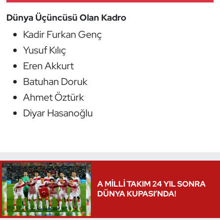
Oryantiring
Dünya Üçüncüsü Olan Kadro
Kadir Furkan Genç
Özel Sporcular
Yusuf Kılıç
Paralimpik
Eren Akkurt
Batuhan Doruk
Ragbi
Ahmet Öztürk
Diyar Hasanoğlu
Satranç
Su Topu
Sualtı Sporları
A MİLLİ TAKIM 24 YIL SONRA
Tekvando
DÜNYA KUPASI’NDA!
Tenis