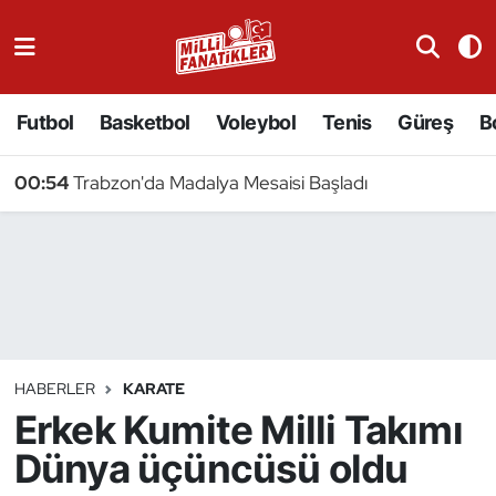
Atıcılık
Futbol
Basketbol
Voleybol
Tenis
Güreş
B
Atletizm
00:54
Trabzon'da Madalya Mesaisi Başladı
Badminton
Basketbol
Beyzbol
Bilardo
HABERLER
KARATE
Erkek Kumite Milli Takımı
Binicilik
Dünya üçüncüsü oldu
Bisiklet