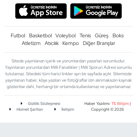
Futbol
Basketbol
Voleybol
Tenis
Güreş
Boks
Atletizm
Atıcılık
Kempo
Diğer Branşlar
Sitede yayınlanan içerik ve yorumlardan yazarları sorumludur.
Yayınlanan yorumlardan Milli Fanatikler | Milli Sporun Adresi sorumlu
tutulamaz. Sitedeki tüm harici linkler ayrı bir sayfada açılır. Sitemizde
yayınlanan haber, köşe yazıları ve fotoğraflar izin alınmaksızın kaynak
gösterilse dahi, herhangi bir ortamda kullanılamaz ve yayınlanamaz
Gizlilik Sözleşmesi
Haber Yazılımı:
TE Bilişim
|
Hizmet Şartları
İletişim
Copyright © 2026