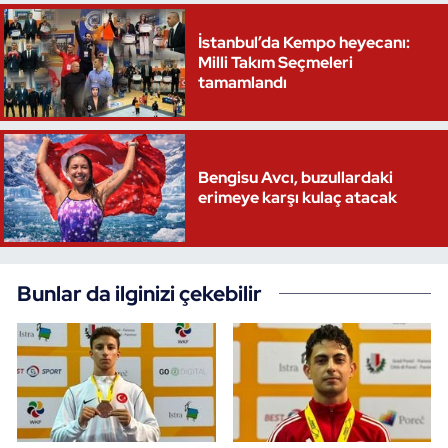
Triatlon
İstanbul’da Kempo heyecanı:
Milli Takım Seçmeleri
tamamlandı
Voleybol
Vücut Geliştirme Fitness
Bengisu Avcı, buzullardaki
Wushu Kungfu
erimeye karşı kulaç atacak
Yelken
Bunlar da ilginizi çekebilir
Yüzme