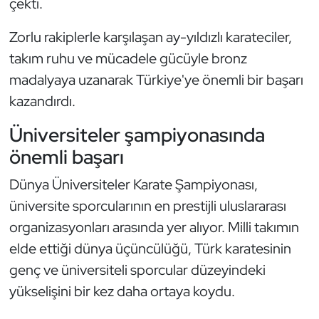
çekti.
Güreş
Zorlu rakiplerle karşılaşan ay-yıldızlı karateciler,
Halter
takım ruhu ve mücadele gücüyle bronz
Hava Sporları
madalyaya uzanarak Türkiye'ye önemli bir başarı
kazandırdı.
Hentbol
Üniversiteler şampiyonasında
İşitme Engelli Sporcular
önemli başarı
Dünya Üniversiteler Karate Şampiyonası,
Judo ve Kuraş
üniversite sporcularının en prestijli uluslararası
Kano ve Rafting
organizasyonları arasında yer alıyor. Milli takımın
elde ettiği dünya üçüncülüğü, Türk karatesinin
Karate
genç ve üniversiteli sporcular düzeyindeki
yükselişini bir kez daha ortaya koydu.
Kayak