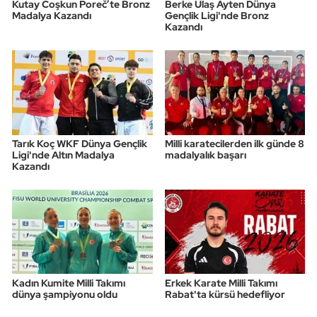
Kutay Coşkun Poreč’te Bronz
Berke Ulaş Ayten Dünya
Madalya Kazandı
Gençlik Ligi'nde Bronz
Kazandı
Tarık Koç WKF Dünya Gençlik
Milli karatecilerden ilk günde 8
Ligi'nde Altın Madalya
madalyalık başarı
Kazandı
Kadın Kumite Milli Takımı
Erkek Karate Milli Takımı
dünya şampiyonu oldu
Rabat'ta kürsü hedefliyor