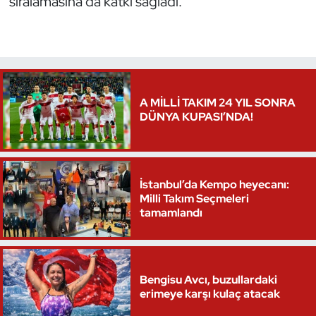
sıralamasına da katkı sağladı.
Oryantiring
Özel Sporcular
Paralimpik
A MİLLİ TAKIM 24 YIL SONRA
DÜNYA KUPASI’NDA!
Ragbi
Satranç
İstanbul’da Kempo heyecanı:
Milli Takım Seçmeleri
Su Topu
tamamlandı
Sualtı Sporları
Tekvando
Bengisu Avcı, buzullardaki
erimeye karşı kulaç atacak
Tenis