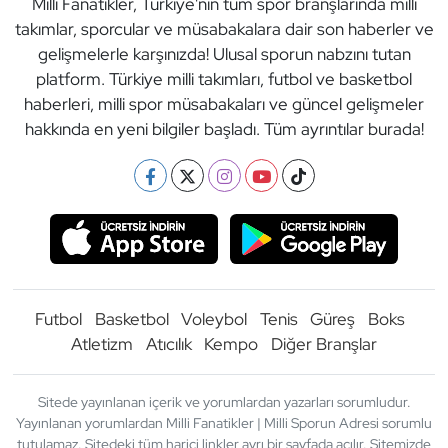
Milli Fanatikler, Türkiye'nin tüm spor branşlarında milli
takımlar, sporcular ve müsabakalara dair son haberler ve
gelişmelerle karşınızda! Ulusal sporun nabzını tutan
platform. Türkiye milli takımları, futbol ve basketbol
haberleri, milli spor müsabakaları ve güncel gelişmeler
hakkında en yeni bilgiler başladı. Tüm ayrıntılar burada!
Futbol
Basketbol
Voleybol
Tenis
Güreş
Boks
Atletizm
Atıcılık
Kempo
Diğer Branşlar
Sitede yayınlanan içerik ve yorumlardan yazarları sorumludur.
Yayınlanan yorumlardan Milli Fanatikler | Milli Sporun Adresi sorumlu
tutulamaz. Sitedeki tüm harici linkler ayrı bir sayfada açılır. Sitemizde