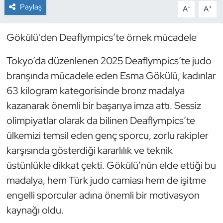
Paylaş
-
+
A
A
Dans Sporları
Gökülü'den Deaflympics’te örnek mücadele
Dövüş Sanatı
Tokyo’da düzenlenen 2025 Deaflympics’te judo
E-Spor
branşında mücadele eden Esma Gökülü, kadınlar
63 kilogram kategorisinde bronz madalya
Eskrim
kazanarak önemli bir başarıya imza attı. Sessiz
olimpiyatlar olarak da bilinen Deaflympics’te
Futbol
ülkemizi temsil eden genç sporcu, zorlu rakipler
karşısında gösterdiği kararlılık ve teknik
Futsal
üstünlükle dikkat çekti. Gökülü’nün elde ettiği bu
Genel
madalya, hem Türk judo camiası hem de işitme
engelli sporcular adına önemli bir motivasyon
Golf
kaynağı oldu.