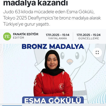
madalya kazandı
Bocce Bowling Dart
Judo 63 kiloda mücadele eden Esma Gökülü,
Tokyo 2025 Deaflympics’te bronz madalya alarak
Boks
Türkiye'ye gurur yaşattı.
Briç
FANATIK EDITÖR
17.11.2025 - 15:14
17.11.2025 - 15:24
EDITÖR
YAYINLANMA
GÜNCELLEME
Buz Hokeyi
Buz Pateni
Çim Hokeyi
Cimnastik
Curling
Dağcılık