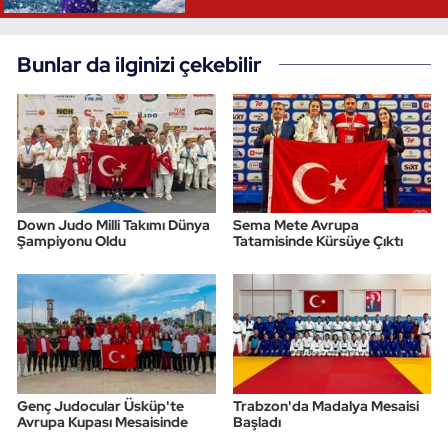
Triatlon
Bunlar da ilginizi çekebilir
Voleybol
Vücut Geliştirme Fitness
Wushu Kungfu
Down Judo Milli Takımı Dünya
Sema Mete Avrupa
Şampiyonu Oldu
Tatamisinde Kürsüye Çıktı
Yelken
Yüzme
Genç Judocular Üsküp'te
Trabzon'da Madalya Mesaisi
Avrupa Kupası Mesaisinde
Başladı