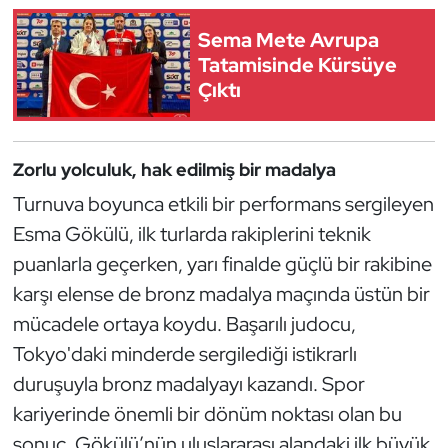
Güreş
Sema Mete Avrupa
Halter
Tatamisinde Kürsüye
Çıktı
Hava Sporları
Hentbol
Zorlu yolculuk, hak edilmiş bir madalya
Turnuva boyunca etkili bir performans sergileyen
İşitme Engelli Sporcular
Esma Gökülü, ilk turlarda rakiplerini teknik
puanlarla geçerken, yarı finalde güçlü bir rakibine
Judo ve Kuraş
karşı elense de bronz madalya maçında üstün bir
Kano ve Rafting
mücadele ortaya koydu. Başarılı judocu,
Tokyo'daki minderde sergilediği istikrarlı
Karate
duruşuyla bronz madalyayı kazandı. Spor
kariyerinde önemli bir dönüm noktası olan bu
Kayak
sonuç, Gökülü’nün uluslararası alandaki ilk büyük