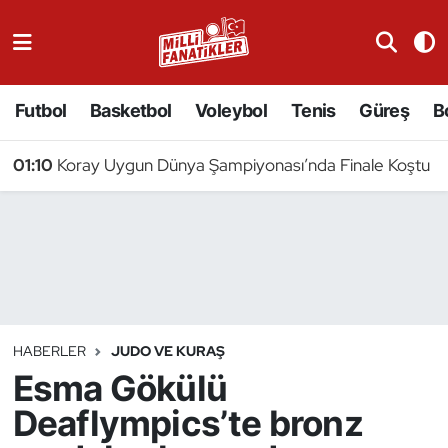
Atıcılık
Futbol
Basketbol
Voleybol
Tenis
Güreş
B
Atletizm
01:10
Koray Uygun Dünya Şampiyonası’nda Finale Koştu
Badminton
Basketbol
Beyzbol
Bilardo
HABERLER
JUDO VE KURAŞ
Esma Gökülü
Binicilik
Deaflympics’te bronz
Bisiklet