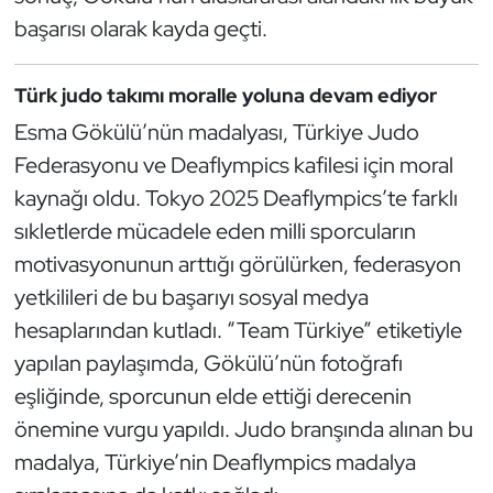
Kempo
başarısı olarak kayda geçti.
Kick Boks
Türk judo takımı moralle yoluna devam ediyor
Esma Gökülü’nün madalyası, Türkiye Judo
Kürek
Federasyonu ve Deaflympics kafilesi için moral
Masa Tenisi
kaynağı oldu. Tokyo 2025 Deaflympics’te farklı
sıkletlerde mücadele eden milli sporcuların
Modern Pentatlon
motivasyonunun arttığı görülürken, federasyon
yetkilileri de bu başarıyı sosyal medya
Motor Sporları
hesaplarından kutladı. “Team Türkiye” etiketiyle
Muay Thai
yapılan paylaşımda, Gökülü’nün fotoğrafı
eşliğinde, sporcunun elde ettiği derecenin
Okçuluk
önemine vurgu yapıldı. Judo branşında alınan bu
madalya, Türkiye’nin Deaflympics madalya
Optimist