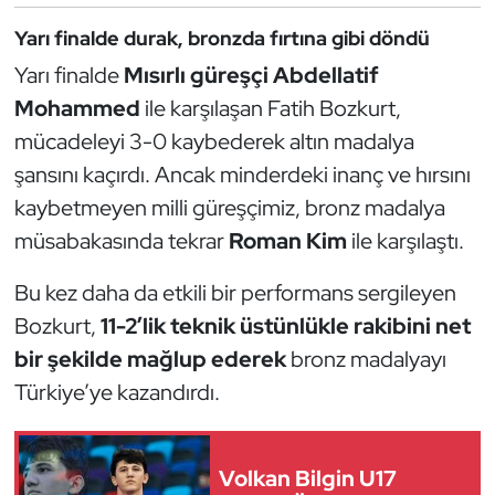
Güreş
Yarı finalde durak, bronzda fırtına gibi döndü
Halter
Yarı finalde
Mısırlı güreşçi Abdellatif
Mohammed
ile karşılaşan Fatih Bozkurt,
Hava Sporları
mücadeleyi 3-0 kaybederek altın madalya
şansını kaçırdı. Ancak minderdeki inanç ve hırsını
Hentbol
kaybetmeyen milli güreşçimiz, bronz madalya
İşitme Engelli Sporcular
müsabakasında tekrar
Roman Kim
ile karşılaştı.
Judo ve Kuraş
Bu kez daha da etkili bir performans sergileyen
Bozkurt,
11-2’lik teknik üstünlükle rakibini net
Kano ve Rafting
bir şekilde mağlup ederek
bronz madalyayı
Türkiye’ye kazandırdı.
Karate
Kayak
Volkan Bilgin U17