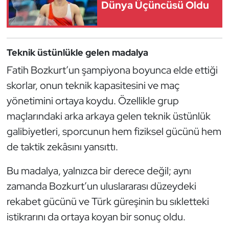
Dünya Üçüncüsü Oldu
Kempo
Kick Boks
Teknik üstünlükle gelen madalya
Kürek
Fatih Bozkurt’un şampiyona boyunca elde ettiği
skorlar, onun teknik kapasitesini ve maç
Masa Tenisi
yönetimini ortaya koydu. Özellikle grup
Modern Pentatlon
maçlarındaki arka arkaya gelen teknik üstünlük
galibiyetleri, sporcunun hem fiziksel gücünü hem
Motor Sporları
de taktik zekâsını yansıttı.
Muay Thai
Bu madalya, yalnızca bir derece değil; aynı
zamanda Bozkurt’un uluslararası düzeydeki
Okçuluk
rekabet gücünü ve Türk güreşinin bu sıkletteki
istikrarını da ortaya koyan bir sonuç oldu.
Optimist