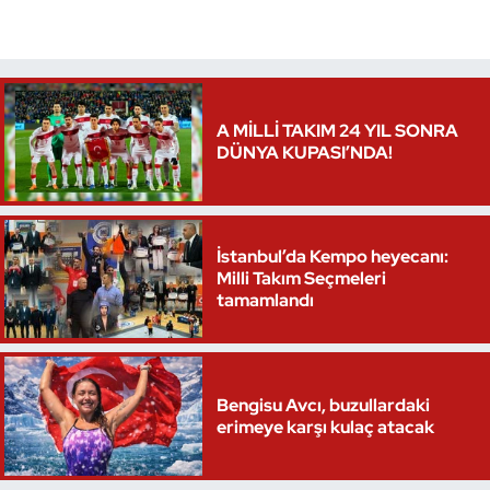
Oryantiring
Özel Sporcular
A MİLLİ TAKIM 24 YIL SONRA
Paralimpik
DÜNYA KUPASI’NDA!
Ragbi
Satranç
İstanbul’da Kempo heyecanı:
Milli Takım Seçmeleri
tamamlandı
Su Topu
Sualtı Sporları
Bengisu Avcı, buzullardaki
Tekvando
erimeye karşı kulaç atacak
Tenis