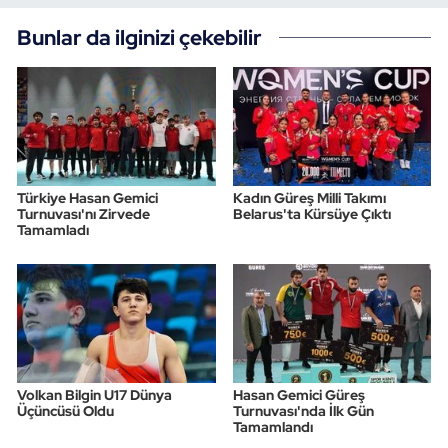
Bunlar da ilginizi çekebilir
Triatlon
Voleybol
Vücut Geliştirme Fitness
Wushu Kungfu
Türkiye Hasan Gemici
Kadın Güreş Milli Takımı
Turnuvası'nı Zirvede
Belarus'ta Kürsüye Çıktı
Tamamladı
Yelken
Yüzme
Volkan Bilgin U17 Dünya
Hasan Gemici Güreş
Üçüncüsü Oldu
Turnuvası'nda İlk Gün
Tamamlandı