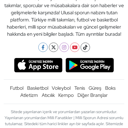
takımlar, sporcular ve müsabakalara dair son haberler ve
gelişmelerle karşınızda! Ulusal sporun nabzını tutan
platform. Türkiye milli takımları, futbol ve basketbol
haberleri, milli spor müsabakaları ve güncel gelişmeler
hakkında en yeni bilgiler başladı. Tüm ayrıntılar burada!
Futbol
Basketbol
Voleybol
Tenis
Güreş
Boks
Atletizm
Atıcılık
Kempo
Diğer Branşlar
Sitede yayınlanan içerik ve yorumlardan yazarları sorumludur.
Yayınlanan yorumlardan Milli Fanatikler | Milli Sporun Adresi sorumlu
tutulamaz. Sitedeki tüm harici linkler ayrı bir sayfada açılır. Sitemizde