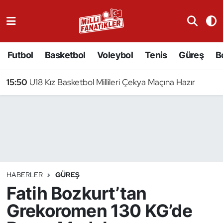
Atıcılık
Futbol
Basketbol
Voleybol
Tenis
Güreş
B
Atletizm
15:50
U18 Kız Basketbol Millileri Çekya Maçına Hazır
Badminton
Basketbol
Beyzbol
Bilardo
HABERLER
GÜREŞ
Fatih Bozkurt’tan
Binicilik
Grekoromen 130 KG’de
Bisiklet