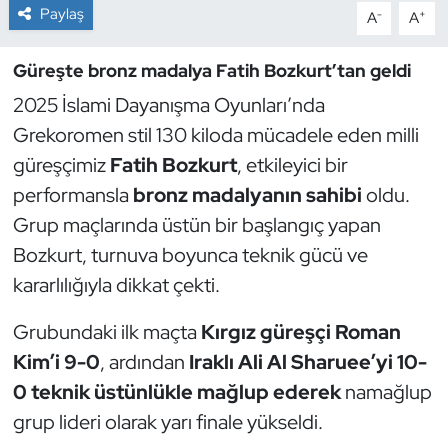
Paylaş
-
+
A
A
Dans Sporları
Güreşte bronz madalya Fatih Bozkurt’tan geldi
Dövüş Sanatı
2025 İslami Dayanışma Oyunları’nda
Grekoromen stil 130 kiloda mücadele eden milli
E-Spor
güreşçimiz
Fatih Bozkurt
, etkileyici bir
performansla
bronz madalyanın sahibi
oldu.
Eskrim
Grup maçlarında üstün bir başlangıç yapan
Futbol
Bozkurt, turnuva boyunca teknik gücü ve
kararlılığıyla dikkat çekti.
Futsal
Grubundaki ilk maçta
Kırgız güreşçi Roman
Genel
Kim’i 9-0
, ardından
Iraklı Ali Al Sharuee’yi 10-
0 teknik üstünlükle mağlup ederek
namağlup
Golf
grup lideri olarak yarı finale yükseldi.