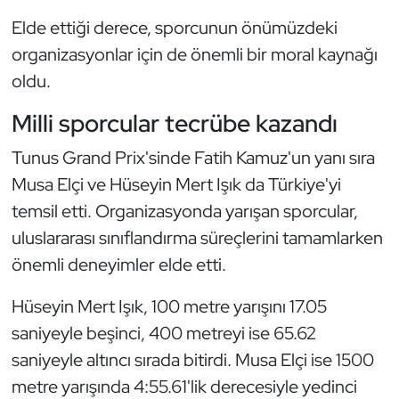
Kempo
Elde ettiği derece, sporcunun önümüzdeki
organizasyonlar için de önemli bir moral kaynağı
Kick Boks
oldu.
Kürek
Milli sporcular tecrübe kazandı
Masa Tenisi
Tunus Grand Prix'sinde Fatih Kamuz'un yanı sıra
Musa Elçi ve Hüseyin Mert Işık da Türkiye'yi
Modern Pentatlon
temsil etti. Organizasyonda yarışan sporcular,
uluslararası sınıflandırma süreçlerini tamamlarken
Motor Sporları
önemli deneyimler elde etti.
Muay Thai
Hüseyin Mert Işık, 100 metre yarışını 17.05
saniyeyle beşinci, 400 metreyi ise 65.62
Okçuluk
saniyeyle altıncı sırada bitirdi. Musa Elçi ise 1500
Optimist
metre yarışında 4:55.61'lik derecesiyle yedinci