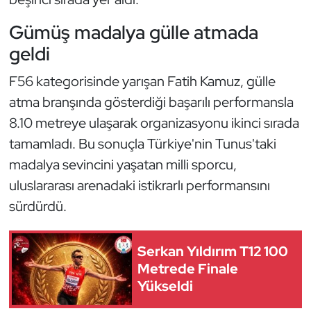
Güreş
Gümüş madalya gülle atmada
Halter
geldi
Hava Sporları
F56 kategorisinde yarışan Fatih Kamuz, gülle
atma branşında gösterdiği başarılı performansla
Hentbol
8.10 metreye ulaşarak organizasyonu ikinci sırada
tamamladı. Bu sonuçla Türkiye'nin Tunus'taki
İşitme Engelli Sporcular
madalya sevincini yaşatan milli sporcu,
Judo ve Kuraş
uluslararası arenadaki istikrarlı performansını
sürdürdü.
Kano ve Rafting
Serkan Yıldırım T12 100
Karate
Metrede Finale
Yükseldi
Kayak