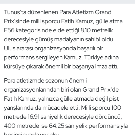
Tunus'ta düzenlenen Para Atletizm Grand
Dans Sporları
Prix'sinde milli sporcu Fatih Kamuz, gülle atma
Dövüş Sanatı
F56 kategorisinde elde ettiği 8.10 metrelik
derecesiyle gümüş madalyanın sahibi oldu.
E-Spor
Uluslararası organizasyonda başarılı bir
performans sergileyen Kamuz, Türkiye adına
Eskrim
kürsüye çıkarak önemli bir başarıya imza attı.
Futbol
Para atletizmde sezonun önemli
organizasyonlarından biri olan Grand Prix'de
Futsal
Fatih Kamuz, yalnızca gülle atmada değil pist
Genel
yarışlarında da mücadele etti. Milli sporcu 100
metrede 16.91 saniyelik derecesiyle dördüncü,
Golf
400 metrede ise 64.25 saniyelik performansıyla
beşinci sırada yer aldı.