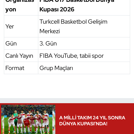
yon
Kupası 2026
Triatlon
Turkcell Basketbol Gelişim
Yer
Voleybol
Merkezi
Vücut Geliştirme Fitness
Gün
3. Gün
Canlı Yayın
FIBA YouTube, tabii spor
Wushu Kungfu
Format
Grup Maçları
Yelken
Yüzme
A MİLLİ TAKIM 24 YIL SONRA
DÜNYA KUPASI’NDA!