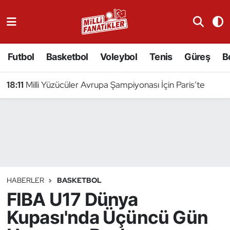
Atıcılık
Futbol
Basketbol
Voleybol
Tenis
Güreş
B
Atletizm
18:11
Milli Yüzücüler Avrupa Şampiyonası İçin Paris’te
Badminton
Basketbol
Beyzbol
Bilardo
HABERLER
BASKETBOL
FIBA U17 Dünya
Binicilik
Kupası'nda Üçüncü Gün
Bisiklet