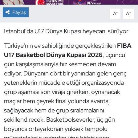
Paylaş
-
+
A
A
Dans Sporları
Dövüş Sanatı
İstanbul'da U17 Dünya Kupası heyecanı sürüyor
Türkiye'nin ev sahipliğinde gerçekleştirilen
FIBA
E-Spor
U17 Basketbol Dünya Kupası 2026
, üçüncü
Eskrim
gün karşılaşmalarıyla hız kesmeden devam
ediyor. Dünyanın dört bir yanından gelen genç
Futbol
yeteneklerin mücadele ettiği organizasyonda
grup aşaması son viraja girerken, oynanacak
Futsal
maçlar hem çeyrek final yolunda avantaj
Genel
sağlayacak hem de grup sıralamalarını
şekillendirecek. Basketbolseverler, üç gün
Golf
boyunca ortaya konan yüksek tempolu