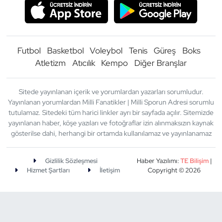
Futbol
Basketbol
Voleybol
Tenis
Güreş
Boks
Atletizm
Atıcılık
Kempo
Diğer Branşlar
Sitede yayınlanan içerik ve yorumlardan yazarları sorumludur.
Yayınlanan yorumlardan Milli Fanatikler | Milli Sporun Adresi sorumlu
tutulamaz. Sitedeki tüm harici linkler ayrı bir sayfada açılır. Sitemizde
yayınlanan haber, köşe yazıları ve fotoğraflar izin alınmaksızın kaynak
gösterilse dahi, herhangi bir ortamda kullanılamaz ve yayınlanamaz
Gizlilik Sözleşmesi
Haber Yazılımı:
TE Bilişim
|
Hizmet Şartları
İletişim
Copyright © 2026