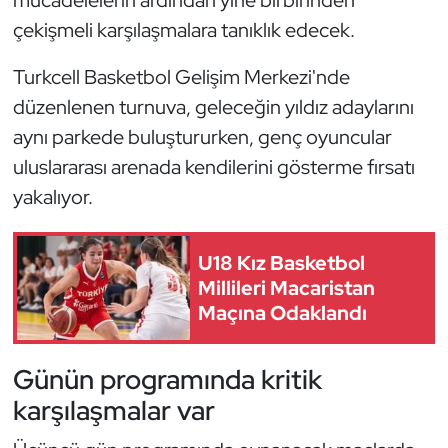
mücadelelerin ardından yine birbirinden
Güreş
çekişmeli karşılaşmalara tanıklık edecek.
Halter
Turkcell Basketbol Gelişim Merkezi'nde
düzenlenen turnuva, geleceğin yıldız adaylarını
Hava Sporları
aynı parkede buluştururken, genç oyuncular
Hentbol
uluslararası arenada kendilerini gösterme fırsatı
yakalıyor.
İşitme Engelli Sporcular
U18 Kız Basketbol
Judo ve Kuraş
Millileri Macaristan
Maçına Odaklandı
Kano ve Rafting
Karate
Günün programında kritik
karşılaşmalar var
Kayak