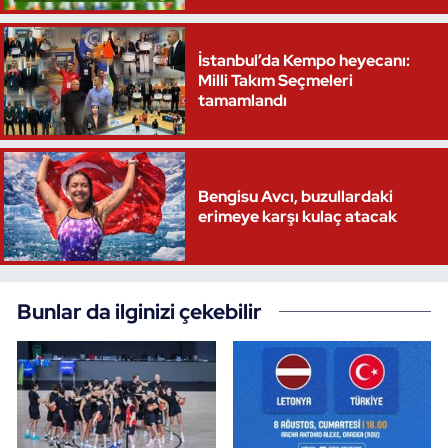
İstanbul’da Kempo heyecanı:
Milli Takım Seçmeleri
tamamlandı
Bengisu Avcı, buzullardaki
erimeye karşı kulaç atacak
Bunlar da ilginizi çekebilir