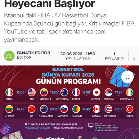
Heyecanı Başlıyor
Bocce Bowling Dart
İstanbul'daki FIBA U17 Basketbol Dünya
Kupası'nda üçüncü gün başlıyor. Kritik maçlar FIBA
Boks
YouTube ve tabii spor ekranlarında canlı
yayınlanacak.
Briç
FANATIK EDITÖR
30.06.2026 - 11:50
1
Buz Hokeyi
EDITÖR
YAYINLANMA
PAYLAŞIM
GÖ
Buz Pateni
Çim Hokeyi
Cimnastik
Curling
Dağcılık