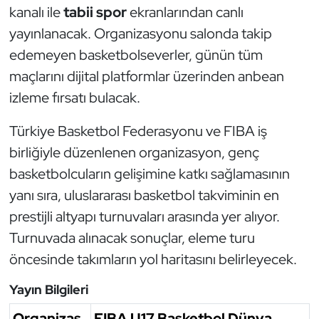
kanalı ile
tabii spor
ekranlarından canlı
Oryantiring
yayınlanacak. Organizasyonu salonda takip
edemeyen basketbolseverler, günün tüm
Özel Sporcular
maçlarını dijital platformlar üzerinden anbean
Paralimpik
izleme fırsatı bulacak.
Ragbi
Türkiye Basketbol Federasyonu ve FIBA iş
birliğiyle düzenlenen organizasyon, genç
Satranç
basketbolcuların gelişimine katkı sağlamasının
yanı sıra, uluslararası basketbol takviminin en
Su Topu
prestijli altyapı turnuvaları arasında yer alıyor.
Turnuvada alınacak sonuçlar, eleme turu
Sualtı Sporları
öncesinde takımların yol haritasını belirleyecek.
Tekvando
Yayın Bilgileri
Tenis
Organizas
FIBA U17 Basketbol Dünya