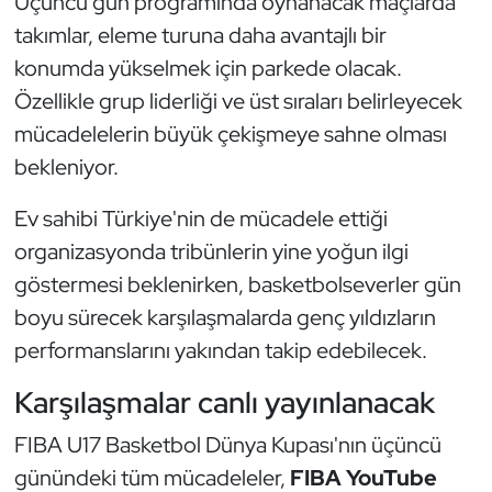
Üçüncü gün programında oynanacak maçlarda
Kempo
takımlar, eleme turuna daha avantajlı bir
konumda yükselmek için parkede olacak.
Kick Boks
Özellikle grup liderliği ve üst sıraları belirleyecek
mücadelelerin büyük çekişmeye sahne olması
Kürek
bekleniyor.
Masa Tenisi
Ev sahibi Türkiye'nin de mücadele ettiği
Modern Pentatlon
organizasyonda tribünlerin yine yoğun ilgi
göstermesi beklenirken, basketbolseverler gün
Motor Sporları
boyu sürecek karşılaşmalarda genç yıldızların
performanslarını yakından takip edebilecek.
Muay Thai
Karşılaşmalar canlı yayınlanacak
Okçuluk
FIBA U17 Basketbol Dünya Kupası'nın üçüncü
Optimist
günündeki tüm mücadeleler,
FIBA YouTube