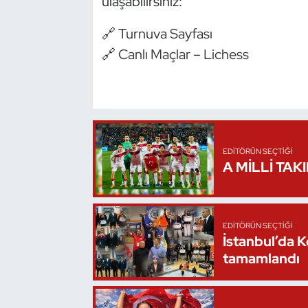
ulaşabilirsiniz:
Oryantiring
🔗
Turnuva Sayfası
🔗
Canlı Maçlar – Lichess
Özel Sporcular
Paralimpik
Ragbi
EDITÖRÜN SEÇTIĞI
Satranç
A MİLLİ TAK
Su Topu
EDITÖRÜN SEÇTIĞI
Sualtı Sporları
İstanbul’da 
tamamlandı
Tekvando
Tenis