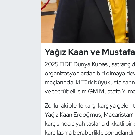
Dans Sporları
Dövüş Sanatı
E-Spor
Yağız Kaan ve Mustafa 
Eskrim
2025 FIDE Dünya Kupası, satranç dü
organizasyonlardan biri olmaya de
Futbol
maçlarında iki Türk büyükusta sah
ve tecrübeli isim GM Mustafa Yılma
Futsal
Zorlu rakiplerle karşı karşıya gelen
Genel
Yağız Kaan Erdoğmuş, Macaristan’
Golf
karşısında siyah taşlarla dikkatli bi
karşılaşma beraberlikle sonuçlandı 