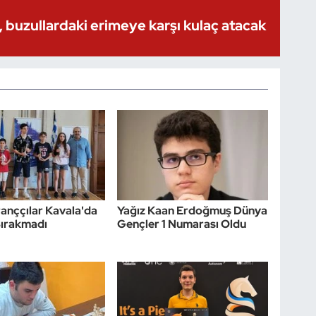
 buzullardaki erimeye karşı kulaç atacak
tranççılar Kavala'da
Yağız Kaan Erdoğmuş Dünya
Bırakmadı
Gençler 1 Numarası Oldu