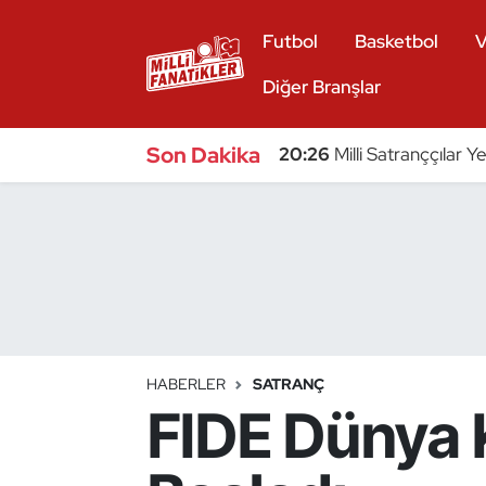
Futbol
Basketbol
V
Atıcılık
Diğer Branşlar
Atletizm
Son Dakika
20:26
Milli Satranççılar Y
Badminton
Basketbol
Beyzbol
Bilardo
HABERLER
SATRANÇ
FIDE Dünya 
Binicilik
Bisiklet