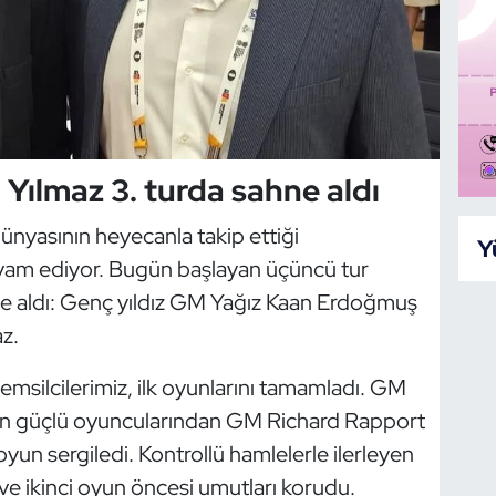
Yılmaz 3. turda sahne aldı
nyasının heyecanla takip ettiği
Y
vam ediyor. Bugün başlayan üçüncü tur
ne aldı: Genç yıldız GM Yağız Kaan Erdoğmuş
z.
 temsilcilerimiz, ilk oyunlarını tamamladı. GM
ın güçlü oyuncularından GM Richard Rapport
r oyun sergiledi. Kontrollü hamlelerle ilerleyen
ve ikinci oyun öncesi umutları korudu.