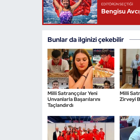
EDITÖRÜN SEÇTIĞI
Bengisu Avcı,
Triatlon
Voleybol
Bunlar da ilginizi çekebilir
Vücut Geliştirme Fitness
Wushu Kungfu
Yelken
Yüzme
Milli Satranççılar Yeni
Milli Sa
Unvanlarla Başarılarını
Zirveyi 
Taçlandırdı