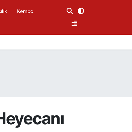
ılık
Kempo
 Heyecanı