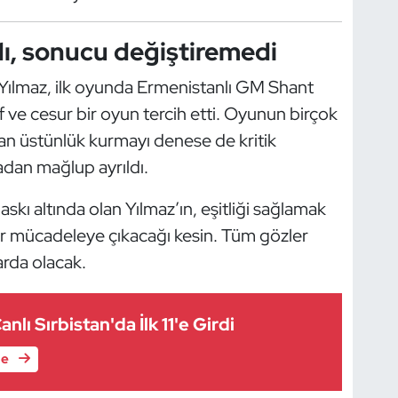
dı, sonucu değiştiremedi
ılmaz, ilk oyunda Ermenistanlı GM Shant
 ve cesur bir oyun tercih etti. Oyunun birçok
an üstünlük kurmayı denese de kritik
adan mağlup ayrıldı.
kı altında olan Yılmaz’ın, eşitliği sağlamak
r mücadeleye çıkacağı kesin. Tüm gözler
arda olacak.
anlı Sırbistan'da İlk 11'e Girdi
le