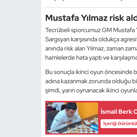
Güreş
Mustafa Yılmaz risk al
Halter
Tecrübeli sporcumuz GM Mustafa Y
Hava Sporları
Sargsyan karşısında oldukça agresif
anında risk alan Yılmaz, zaman zam
Hentbol
hamlelerde hata yaptı ve karşılaşm
İşitme Engelli Sporcular
Bu sonuçla ikinci oyun öncesinde bas
Judo ve Kuraş
adına kazanmak zorunda olduğu bi
şimdi, yarın oynanacak ikinci oyunl
Kano ve Rafting
İsmail Berk C
Karate
İçeriği Görüntü
Kayak