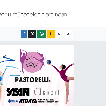
 zorlu mücadelenin ardından
-
+
A
A