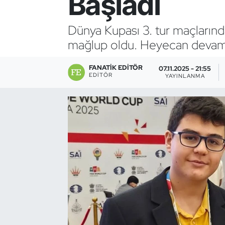
Başladı
Bocce Bowling Dart
Dünya Kupası 3. tur maçlarınd
mağlup oldu. Heyecan devam
Boks
FANATIK EDITÖR
Briç
07.11.2025 - 21:55
EDITÖR
YAYINLANMA
Buz Hokeyi
Buz Pateni
Çim Hokeyi
Cimnastik
Curling
Dağcılık