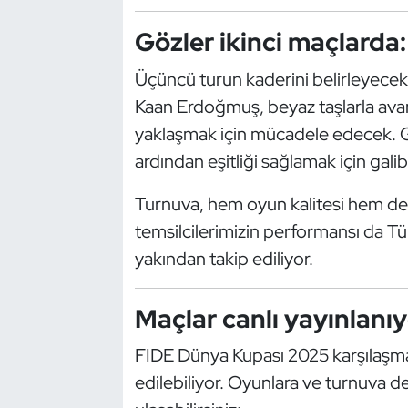
Kempo
Gözler ikinci maçlard
Kick Boks
Üçüncü turun kaderini belirleyecek
Kaan Erdoğmuş, beyaz taşlarla avan
Kürek
yaklaşmak için mücadele edecek. G
Masa Tenisi
ardından eşitliği sağlamak için gali
Turnuva, hem oyun kalitesi hem de 
Modern Pentatlon
temsilcilerimizin performansı da Tü
Motor Sporları
yakından takip ediliyor.
Muay Thai
Maçlar canlı yayınlanı
Okçuluk
FIDE Dünya Kupası 2025 karşılaşmala
edilebiliyor. Oyunlara ve turnuva d
Optimist