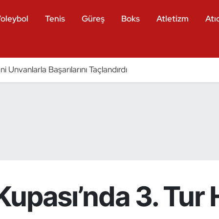
oleybol
Tenis
Güreş
Boks
Atletizm
Atıc
eni Unvanlarla Başarılarını Taçlandırdı
Kupası’nda 3. Tur