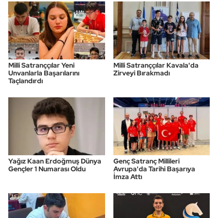
Milli Satranççılar Yeni
Milli Satranççılar Kavala'da
Unvanlarla Başarılarını
Zirveyi Bırakmadı
Taçlandırdı
Yağız Kaan Erdoğmuş Dünya
Genç Satranç Millileri
Gençler 1 Numarası Oldu
Avrupa'da Tarihi Başarıya
İmza Attı