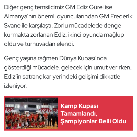
Kempo
Diğer genç temsilcimiz GM Ediz Gürel ise
Almanya’nın önemli oyuncularından GM Frederik
Kick Boks
Svane ile karşılaştı. Zorlu mücadelede denge
kurmakta zorlanan Ediz, ikinci oyunda mağlup
Kürek
oldu ve turnuvadan elendi.
Masa Tenisi
Genç yaşına rağmen Dünya Kupası’nda
gösterdiği mücadele, gelecek için umut verirken,
Modern Pentatlon
Ediz’in satranç kariyerindeki gelişimi dikkatle
Motor Sporları
izleniyor.
Muay Thai
Kamp Kupası
Tamamlandı,
Okçuluk
Şampiyonlar Belli Oldu
Optimist