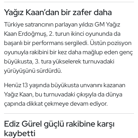
Güreş
Yağız Kaan’dan bir zafer daha
Halter
Türkiye satrancının parlayan yıldızı GM Yağız
Kaan Erdoğmuş, 2. turun ikinci oyununda da
Hava Sporları
başarılı bir performans sergiledi. Üstün pozisyon
Hentbol
oyunuyla rakibini bir kez daha mağlup eden genç
büyükusta, 3. tura yükselerek turnuvadaki
İşitme Engelli Sporcular
yürüyüşünü sürdürdü.
Judo ve Kuraş
Henüz 13 yaşında büyükusta unvanını kazanan
Yağız Kaan, bu turnuvadaki çıkışıyla da dünya
Kano ve Rafting
çapında dikkat çekmeye devam ediyor.
Karate
Ediz Gürel güçlü rakibine karşı
Kayak
kaybetti