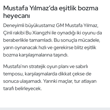
Mustafa Yılmaz’da eşitlik bozma
Oryantiring
heyecanı
Özel Sporcular
Deneyimli büyükustamız GM Mustafa Yılmaz,
Çinli rakibi Bu Xiangzhi ile oynadığı iki oyunu da
Paralimpik
beraberlikle tamamladı. Bu sonuçla mücadele,
Ragbi
yarın oynanacak hızlı ve gerekirse blitz eşitlik
bozma karşılaşmalarına taşındı.
Satranç
Mustafa’nın stratejik oyun planı ve sabırlı
Su Topu
temposu, karşılaşmalarda dikkat çekse de
sonuca ulaşamadı. Yarınki maçlar, tur atlayan
Sualtı Sporları
tarafı belirleyecek.
Tekvando
Tenis