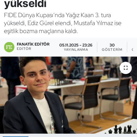
yükseldi
Bocce Bowling Dart
FIDE Dünya Kupası’nda Yağız Kaan 3. tura
yükseldi, Ediz Gürel elendi, Mustafa Yılmaz ise
Boks
eşitlik bozma maçlarına kaldı.
Briç
FANATIK EDITÖR
05.11.2025 - 23:26
30
EDITÖR
YAYINLANMA
GÖSTERIM
OK
Buz Hokeyi
Buz Pateni
Çim Hokeyi
Cimnastik
Curling
Dağcılık