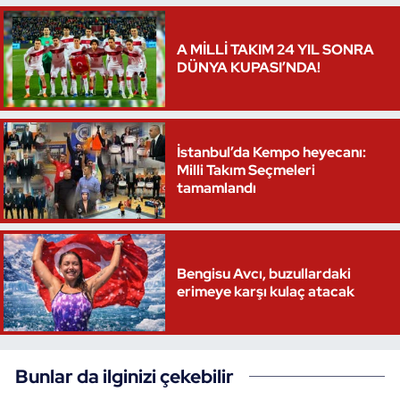
Triatlon
A MİLLİ TAKIM 24 YIL SONRA
DÜNYA KUPASI’NDA!
Voleybol
Vücut Geliştirme Fitness
İstanbul’da Kempo heyecanı:
Milli Takım Seçmeleri
Wushu Kungfu
tamamlandı
Yelken
Yüzme
Bengisu Avcı, buzullardaki
erimeye karşı kulaç atacak
Bunlar da ilginizi çekebilir