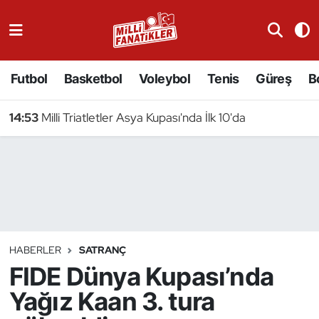
Atıcılık
Futbol
Basketbol
Voleybol
Tenis
Güreş
B
Atletizm
14:53
Milli Triatletler Asya Kupası'nda İlk 10'da
Badminton
Basketbol
Beyzbol
Bilardo
HABERLER
SATRANÇ
FIDE Dünya Kupası’nda
Binicilik
Yağız Kaan 3. tura
Bisiklet