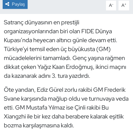
Paylaş
-
+
A
A
Dans Sporları
Satranç dünyasının en prestijli
Dövüş Sanatı
organizasyonlarından biri olan FIDE Dünya
Kupası’nda heyecan altıncı günle devam etti.
E-Spor
Türkiye’yi temsil eden üç büyükusta (GM)
mücadelelerini tamamladı. Genç yaşına rağmen
Eskrim
dikkat çeken Yağız Kaan Erdoğmuş, ikinci maçını
Futbol
da kazanarak adını 3. tura yazdırdı.
Öte yandan, Ediz Gürel zorlu rakibi GM Frederik
Futsal
Svane karşısında mağlup oldu ve turnuvaya veda
Genel
etti. GM Mustafa Yılmaz ise Çinli rakibi Bu
Xiangzhi ile bir kez daha berabere kalarak eşitlik
Golf
bozma karşılaşmasına kaldı.