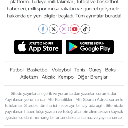
platform. Türkiye milli takımları, futbol ve basketbol
haberleri, milli spor müsabakaları ve güncel gelişmeler
hakkında en yeni bilgiler başladı. Tüm ayrıntılar burada!
Futbol
Basketbol
Voleybol
Tenis
Güreş
Boks
Atletizm
Atıcılık
Kempo
Diğer Branşlar
Sitede yayınlanan içerik ve yorumlardan yazarları sorumludur.
Yayınlanan yorumlardan Milli Fanatikler | Milli Sporun Adresi sorumlu
tutulamaz. Sitedeki tüm harici linkler ayrı bir sayfada açılır. Sitemizde
yayınlanan haber, köşe yazıları ve fotoğraflar izin alınmaksızın kaynak
gösterilse dahi, herhangi bir ortamda kullanılamaz ve yayınlanamaz