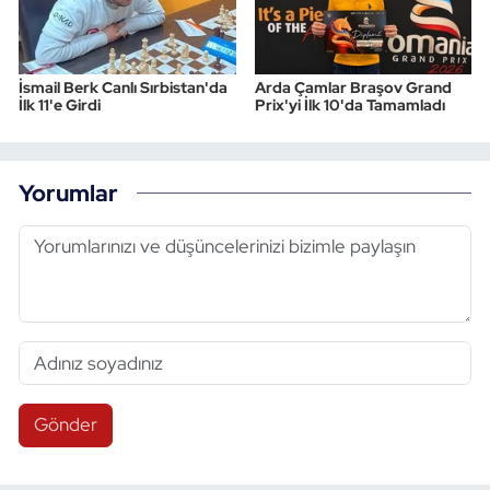
İsmail Berk Canlı Sırbistan'da
Arda Çamlar Braşov Grand
İlk 11'e Girdi
Prix'yi İlk 10'da Tamamladı
Yorumlar
Gönder