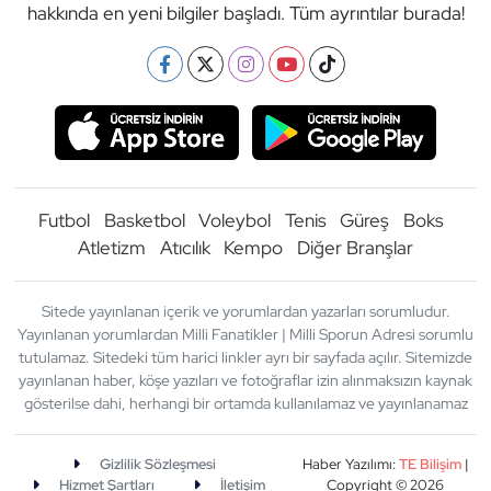
hakkında en yeni bilgiler başladı. Tüm ayrıntılar burada!
Futbol
Basketbol
Voleybol
Tenis
Güreş
Boks
Atletizm
Atıcılık
Kempo
Diğer Branşlar
Sitede yayınlanan içerik ve yorumlardan yazarları sorumludur.
Yayınlanan yorumlardan Milli Fanatikler | Milli Sporun Adresi sorumlu
tutulamaz. Sitedeki tüm harici linkler ayrı bir sayfada açılır. Sitemizde
yayınlanan haber, köşe yazıları ve fotoğraflar izin alınmaksızın kaynak
gösterilse dahi, herhangi bir ortamda kullanılamaz ve yayınlanamaz
Gizlilik Sözleşmesi
Haber Yazılımı:
TE Bilişim
|
Hizmet Şartları
İletişim
Copyright © 2026