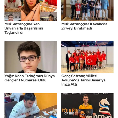
Milli Satranççılar Yeni
Milli Satranççılar Kavala'da
Unvanlarla Başarılarını
Zirveyi Bırakmadı
Taçlandırdı
Yağız Kaan Erdoğmuş Dünya
Genç Satranç Millileri
Gençler 1 Numarası Oldu
Avrupa'da Tarihi Başarıya
İmza Attı