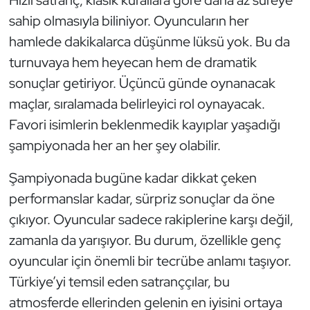
Kempo
sahip olmasıyla biliniyor. Oyuncuların her
hamlede dakikalarca düşünme lüksü yok. Bu da
Kick Boks
turnuvaya hem heyecan hem de dramatik
sonuçlar getiriyor. Üçüncü günde oynanacak
Kürek
maçlar, sıralamada belirleyici rol oynayacak.
Masa Tenisi
Favori isimlerin beklenmedik kayıplar yaşadığı
şampiyonada her an her şey olabilir.
Modern Pentatlon
Şampiyonada bugüne kadar dikkat çeken
Motor Sporları
performanslar kadar, sürpriz sonuçlar da öne
çıkıyor. Oyuncular sadece rakiplerine karşı değil,
Muay Thai
zamanla da yarışıyor. Bu durum, özellikle genç
oyuncular için önemli bir tecrübe anlamı taşıyor.
Okçuluk
Türkiye’yi temsil eden satranççılar, bu
Optimist
atmosferde ellerinden gelenin en iyisini ortaya