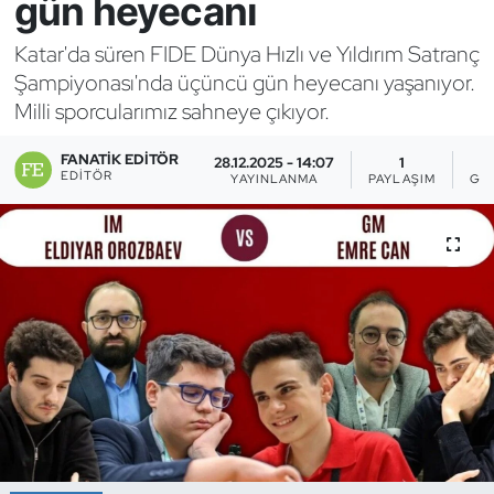
gün heyecanı
Bocce Bowling Dart
Katar'da süren FIDE Dünya Hızlı ve Yıldırım Satranç
Şampiyonası'nda üçüncü gün heyecanı yaşanıyor.
Boks
Milli sporcularımız sahneye çıkıyor.
Briç
FANATIK EDITÖR
28.12.2025 - 14:07
1
EDITÖR
YAYINLANMA
PAYLAŞIM
GÖ
Buz Hokeyi
Buz Pateni
Çim Hokeyi
Cimnastik
Curling
Dağcılık