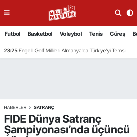
Atıcılık
Futbol
Basketbol
Voleybol
Tenis
Güreş
B
Atletizm
23:25
Engelli Golf Millileri Almanya'da Türkiye'yi Temsil Edecek
Badminton
Basketbol
Beyzbol
Bilardo
HABERLER
SATRANÇ
FIDE Dünya Satranç
Binicilik
Şampiyonası’nda üçüncü
Bisiklet