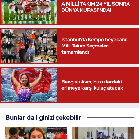
A MİLLİ TAKIM 24 YIL SONRA
DÜNYA KUPASI’NDA!
İstanbul’da Kempo heyecanı:
Milli Takım Seçmeleri
tamamlandı
Bengisu Avcı, buzullardaki
erimeye karşı kulaç atacak
Bunlar da ilginizi çekebilir