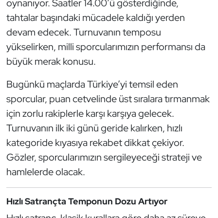
oynanıyor. Saatler 14.00’ü gösterdiğinde,
Güreş
tahtalar başındaki mücadele kaldığı yerden
Halter
devam edecek. Turnuvanın temposu
yükselirken, milli sporcularımızın performansı da
Hava Sporları
büyük merak konusu.
Hentbol
Bugünkü maçlarda Türkiye’yi temsil eden
sporcular, puan cetvelinde üst sıralara tırmanmak
İşitme Engelli Sporcular
için zorlu rakiplerle karşı karşıya gelecek.
Turnuvanın ilk iki günü geride kalırken, hızlı
Judo ve Kuraş
kategoride kıyasıya rekabet dikkat çekiyor.
Kano ve Rafting
Gözler, sporcularımızın sergileyeceği strateji ve
hamlelerde olacak.
Karate
Hızlı Satrançta Temponun Dozu Artıyor
Kayak
Hızlı satranç, klasik kurallara göre daha az süreye