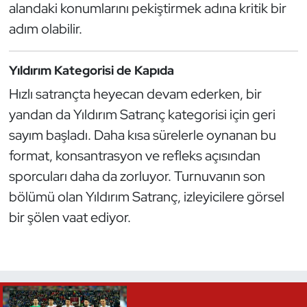
alandaki konumlarını pekiştirmek adına kritik bir
Triatlon
adım olabilir.
Voleybol
Yıldırım Kategorisi de Kapıda
Hızlı satrançta heyecan devam ederken, bir
Vücut Geliştirme Fitness
yandan da Yıldırım Satranç kategorisi için geri
Wushu Kungfu
sayım başladı. Daha kısa sürelerle oynanan bu
format, konsantrasyon ve refleks açısından
Yelken
sporcuları daha da zorluyor. Turnuvanın son
bölümü olan Yıldırım Satranç, izleyicilere görsel
Yüzme
bir şölen vaat ediyor.