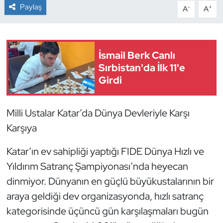
Paylaş
-
+
A
A
Dans Sporları
Dövüş Sanatı
İsmail Berk Canlı
Sırbistan'da İlk 11'e
E-Spor
Girdi
Eskrim
Milli Ustalar Katar’da Dünya Devleriyle Karşı
Futbol
Karşıya
Futsal
Katar’ın ev sahipliği yaptığı FIDE Dünya Hızlı ve
Yıldırım Satranç Şampiyonası’nda heyecan
Genel
dinmiyor. Dünyanın en güçlü büyükustalarının bir
araya geldiği dev organizasyonda, hızlı satranç
Golf
kategorisinde üçüncü gün karşılaşmaları bugün