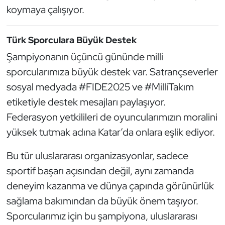
koymaya çalışıyor.
Oryantiring
Türk Sporculara Büyük Destek
Özel Sporcular
Şampiyonanın üçüncü gününde milli
Paralimpik
sporcularımıza büyük destek var. Satrançseverler
sosyal medyada #FIDE2025 ve #MilliTakım
Ragbi
etiketiyle destek mesajları paylaşıyor.
Federasyon yetkilileri de oyuncularımızın moralini
Satranç
yüksek tutmak adına Katar’da onlara eşlik ediyor.
Su Topu
Bu tür uluslararası organizasyonlar, sadece
Sualtı Sporları
sportif başarı açısından değil, aynı zamanda
deneyim kazanma ve dünya çapında görünürlük
Tekvando
sağlama bakımından da büyük önem taşıyor.
Sporcularımız için bu şampiyona, uluslararası
Tenis