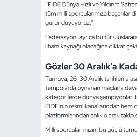
“FIDE Dünya Hızlı ve Yıldırım Satr
Oryantiring
tüm milli sporcularımıza başarılar d
gurur duyuyoruz.”
Özel Sporcular
Federasyon, ayrıca bu tür uluslarar
Paralimpik
ilham kaynağı olacağına dikkat çekt
Ragbi
Gözler 30 Aralık’a Kad
Satranç
Turnuva, 26-30 Aralık tarihleri ara
Su Topu
tempolarda oynanan maçlarla dev
kategorilerde dünya şampiyonları be
Sualtı Sporları
FIDE’nin resmi kanallarından hem 
platformlarından anlık olarak takip 
Tekvando
Milli sporcularımızın, bu güçlü tu
Tenis