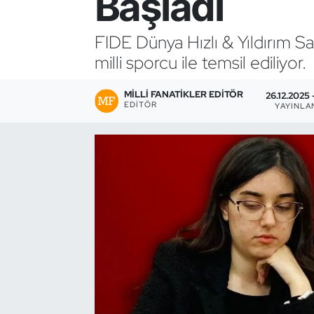
Başladı
Bocce Bowling Dart
FIDE Dünya Hızlı & Yıldırım S
milli sporcu ile temsil ediliyor.
Boks
MILLI FANATIKLER EDITÖR
Briç
26.12.2025 
EDITÖR
YAYINLA
Buz Hokeyi
Buz Pateni
Çim Hokeyi
Cimnastik
Curling
Dağcılık