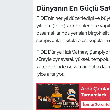
Güreş
Dünyanın En Güçlü Sat
Halter
FIDE’nin her yıl düzenlediği ve büyü
yıldırım (blitz) kategorilerinde yap
Hava Sporları
basamaklarında yer alan birçok elit 
Hentbol
şampiyonları, kıtalararası kupaları
FIDE Dünya Hızlı Satranç Şampiyonas
İşitme Engelli Sporcular
süreyle oynayarak yüksek tempolu ka
Judo ve Kuraş
kategorisinde ise zaman daha da k
iyice artırıyor.
Kano ve Rafting
Arda Çamlar 
Karate
Tamamladı
Kayak
İçeriği Görüntü