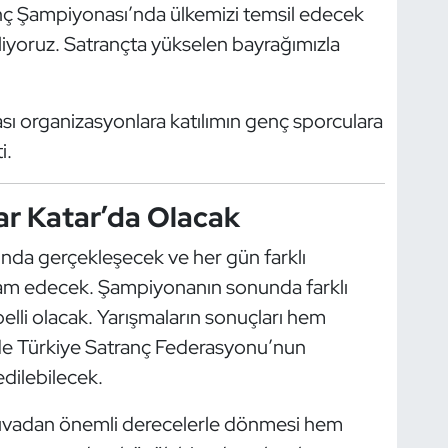
anç Şampiyonası’nda ülkemizi temsil edecek
iliyoruz. Satrançta yükselen bayrağımızla
ası organizasyonlara katılımın genç sporculara
i.
ar Katar’da Olacak
sında gerçekleşecek ve her gün farklı
am edecek. Şampiyonanın sonunda farklı
lli olacak. Yarışmaların sonuçları hem
de Türkiye Satranç Federasyonu’nun
edilebilecek.
rnuvadan önemli derecelerle dönmesi hem