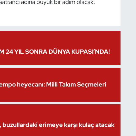
 satrancı adına büyük bir adım olacak.
IM 24 YIL SONRA DÜNYA KUPASI’NDA!
Kempo heyecanı: Milli Takım Seçmeleri
 buzullardaki erimeye karşı kulaç atacak