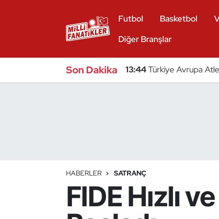
Futbol
Basketbol
V
Atıcılık
Diğer Branşlar
Atletizm
Son Dakika
13:44
Türkiye Avrupa Atle
Badminton
Basketbol
Beyzbol
Bilardo
HABERLER
SATRANÇ
FIDE Hızlı v
Binicilik
Bisiklet