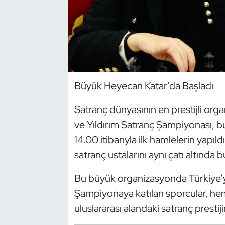
Dans Sporları
Dövüş Sanatı
E-Spor
Büyük Heyecan Katar’da Başladı
Eskrim
Satranç dünyasının en prestijli org
ve Yıldırım Satranç Şampiyonası, b
Futbol
14.00 itibarıyla ilk hamlelerin yapı
Futsal
satranç ustalarını aynı çatı altında 
Genel
Bu büyük organizasyonda Türkiye’yi
Şampiyonaya katılan sporcular, hem
Golf
uluslararası alandaki satranç prest