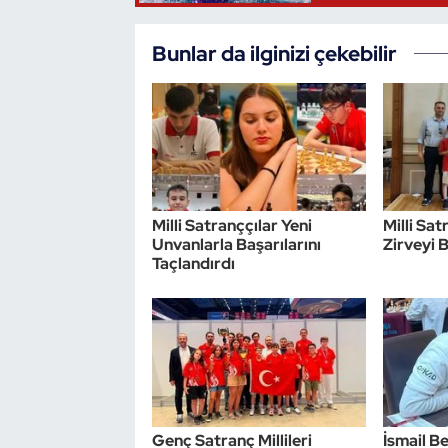
Bunlar da ilginizi çekebilir
Milli Satranççılar Yeni
Milli Sa
Unvanlarla Başarılarını
Zirveyi 
Taçlandırdı
Genç Satranç Millileri
İsmail Be