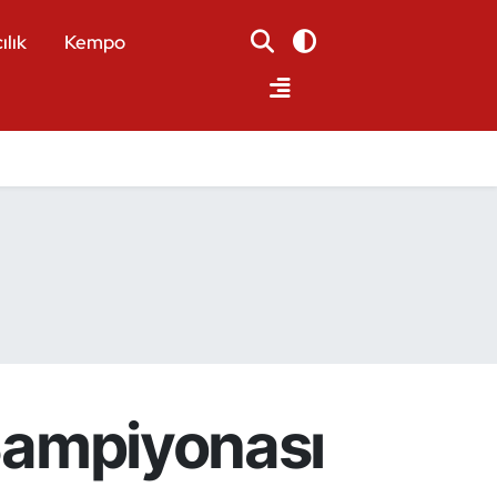
ılık
Kempo
 Şampiyonası