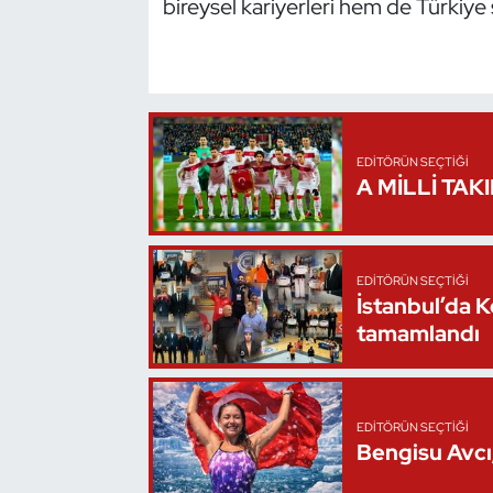
bireysel kariyerleri hem de Türkiye
Triatlon
Voleybol
Vücut Geliştirme Fitness
EDITÖRÜN SEÇTIĞI
A MİLLİ TAK
Wushu Kungfu
Yelken
EDITÖRÜN SEÇTIĞI
İstanbul’da 
Yüzme
tamamlandı
EDITÖRÜN SEÇTIĞI
Bengisu Avcı,