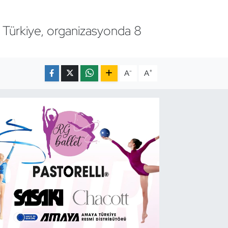
. Türkiye, organizasyonda 8
-
+
A
A