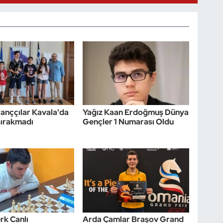
tranççılar Kavala'da
Yağız Kaan Erdoğmuş Dünya
Bırakmadı
Gençler 1 Numarası Oldu
rk Canlı
Arda Çamlar Braşov Grand