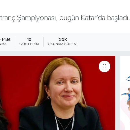
atranç Şampiyonası, bugün Katar’da başladı
- 14:16
10
2 DK
NMA
GÖSTERIM
OKUNMA SÜRESI