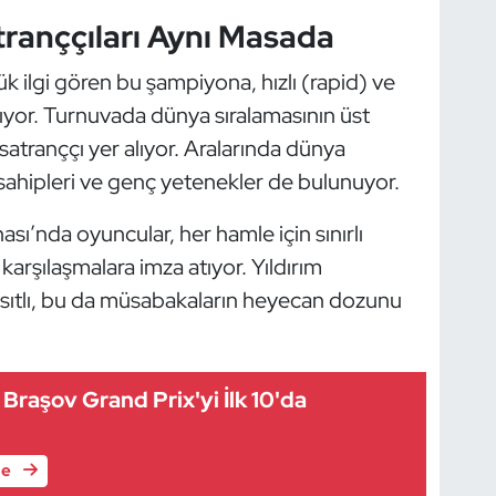
ranççıları Aynı Masada
k ilgi gören bu şampiyona, hızlı (rapid) ve
ılıyor. Turnuvada dünya sıralamasının üst
satranççı yer alıyor. Aralarında dünya
n sahipleri ve genç yetenekler de bulunuyor.
ı’nda oyuncular, her hamle için sınırlı
rşılaşmalara imza atıyor. Yıldırım
ısıtlı, bu da müsabakaların heyecan dozunu
Braşov Grand Prix'yi İlk 10'da
le