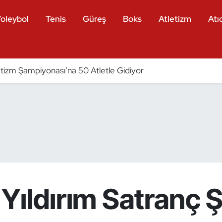
oleybol
Tenis
Güreş
Boks
Atletizm
Atıc
tizm Şampiyonası’na 50 Atletle Gidiyor
e Yıldırım Satranç