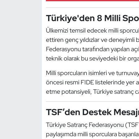
Kempo
Türkiye'den 8 Milli Sp
Kick Boks
Ülkemizi temsil edecek milli sporc
Kürek
ettiren genç yıldızlar ve deneyimli 
Federasyonu tarafından yapılan aç
Masa Tenisi
teknik olarak bu seviyedeki bir organ
Modern Pentatlon
Milli sporcuların isimleri ve turnuva
öncesi resmi FIDE listelerinde yer al
Motor Sporları
etme potansiyeli, Türkiye satranç 
Muay Thai
TSF’den Destek Mesaj
Okçuluk
Türkiye Satranç Federasyonu (TSF)
Optimist
paylaşımda milli sporculara başarıla