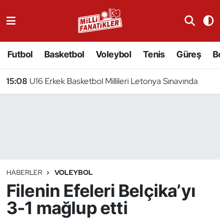
Atıcılık
Futbol
Basketbol
Voleybol
Tenis
Güreş
B
Atletizm
15:08
U16 Erkek Basketbol Millileri Letonya Sınavında
Badminton
Basketbol
Beyzbol
Bilardo
HABERLER
VOLEYBOL
Filenin Efeleri Belçika’yı
Binicilik
3-1 mağlup etti
Bisiklet