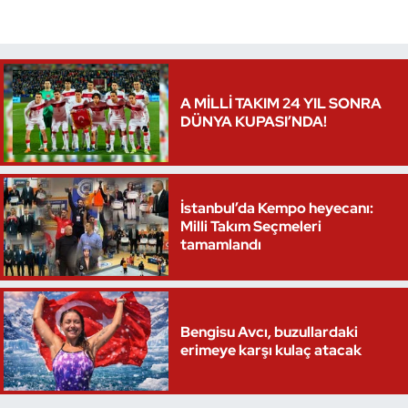
Triatlon
Voleybol
A MİLLİ TAKIM 24 YIL SONRA
DÜNYA KUPASI’NDA!
Vücut Geliştirme Fitness
Wushu Kungfu
İstanbul’da Kempo heyecanı:
Yelken
Milli Takım Seçmeleri
tamamlandı
Yüzme
Bengisu Avcı, buzullardaki
erimeye karşı kulaç atacak