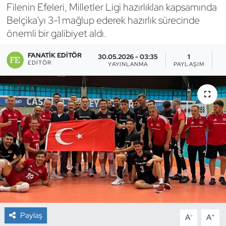
Filenin Efeleri, Milletler Ligi hazırlıkları kapsamında
Bocce Bowling Dart
Belçika'yı 3-1 mağlup ederek hazırlık sürecinde
önemli bir galibiyet aldı.
Boks
FANATIK EDITÖR
30.05.2026 - 03:35
1
EDITÖR
YAYINLANMA
PAYLAŞIM
G
Briç
Buz Hokeyi
Buz Pateni
Çim Hokeyi
Cimnastik
Curling
Paylaş
-
+
A
A
Dağcılık