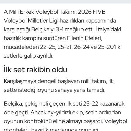
A Milli Erkek Voleybol Takımı, 2026 FIVB
Dans Sporları
Voleybol Milletler Ligi hazırlıkları kapsamında
Dövüş Sanatı
karşılaştığı Belçika’yı 3-1 mağlup etti. İtalya’daki
hazırlık kampını sürdüren Filenin Efeleri,
E-Spor
mücadeleden 22-25, 25-21, 26-24 ve 25-20’lik
setlerle galip ayrıldı.
Eskrim
İlk set rakibin oldu
Futbol
Karşılaşmaya dengeli başlayan milli takım, ilk
Futsal
sette istediği oyunu sahaya yansıtamadı.
Belçika, çekişmeli geçen ilk seti 25-22 kazanarak
Genel
öne geçti. Ancak ay-yıldızlı ekip, setin ardından
Golf
oyunun kontrolünü eline almayı başardı. Voleybol
otoriteleri, hazırlık maçlarında oyun içi