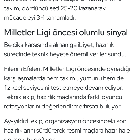
Kempo
takım, dördüncü seti 25-20 kazanarak
mücadeleyi 3-1 tamamladı.
Kick Boks
Milletler Ligi öncesi olumlu sinyal
Kürek
Belçika karşısında alınan galibiyet, hazırlık
sürecinde teknik heyete önemli veriler sundu.
Masa Tenisi
Filenin Efeleri, Milletler Ligi öncesinde oynadığı
Modern Pentatlon
karşılaşmalarda hem takım uyumunu hem de
Motor Sporları
fiziksel seviyesini test etmeye devam ediyor.
Teknik ekip, hazırlık maçlarında farklı oyuncu
Muay Thai
rotasyonlarını değerlendirme fırsatı buluyor.
Okçuluk
Ay-yıldızlı ekip, organizasyon öncesindeki son
hazırlıklarını sürdürerek resmi maçlara hazır hale
Optimist
gelmeyi hedefliyor.