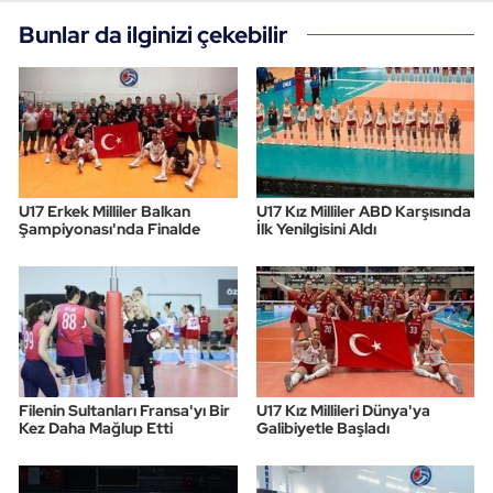
Bunlar da ilginizi çekebilir
U17 Erkek Milliler Balkan
U17 Kız Milliler ABD Karşısında
Şampiyonası'nda Finalde
İlk Yenilgisini Aldı
Filenin Sultanları Fransa'yı Bir
U17 Kız Millileri Dünya'ya
Kez Daha Mağlup Etti
Galibiyetle Başladı