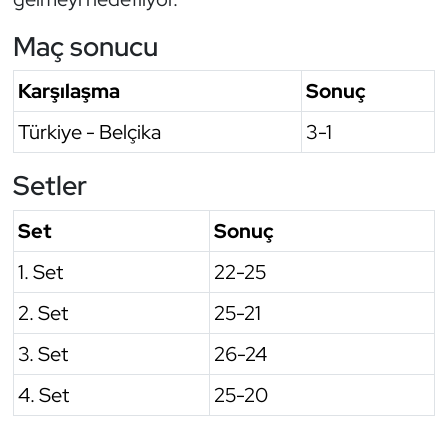
Oryantiring
Maç sonucu
Özel Sporcular
Karşılaşma
Sonuç
Türkiye - Belçika
3-1
Paralimpik
Setler
Ragbi
Set
Sonuç
Satranç
1. Set
22-25
Su Topu
2. Set
25-21
Sualtı Sporları
3. Set
26-24
Tekvando
4. Set
25-20
Tenis