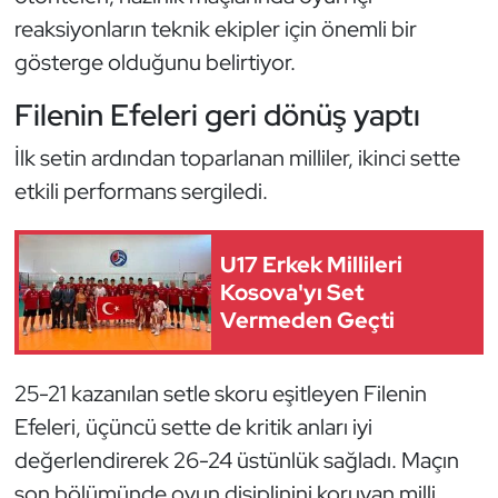
Güreş
reaksiyonların teknik ekipler için önemli bir
gösterge olduğunu belirtiyor.
Halter
Filenin Efeleri geri dönüş yaptı
Hava Sporları
İlk setin ardından toparlanan milliler, ikinci sette
Hentbol
etkili performans sergiledi.
İşitme Engelli Sporcular
U17 Erkek Millileri
Kosova'yı Set
Judo ve Kuraş
Vermeden Geçti
Kano ve Rafting
25-21 kazanılan setle skoru eşitleyen Filenin
Karate
Efeleri, üçüncü sette de kritik anları iyi
değerlendirerek 26-24 üstünlük sağladı. Maçın
Kayak
son bölümünde oyun disiplinini koruyan milli