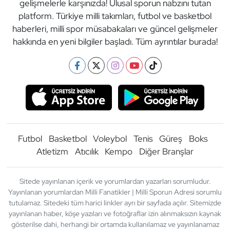
gelişmelerle karşınızda! Ulusal sporun nabzını tutan
platform. Türkiye milli takımları, futbol ve basketbol
haberleri, milli spor müsabakaları ve güncel gelişmeler
hakkında en yeni bilgiler başladı. Tüm ayrıntılar burada!
Futbol
Basketbol
Voleybol
Tenis
Güreş
Boks
Atletizm
Atıcılık
Kempo
Diğer Branşlar
Sitede yayınlanan içerik ve yorumlardan yazarları sorumludur.
Yayınlanan yorumlardan Milli Fanatikler | Milli Sporun Adresi sorumlu
tutulamaz. Sitedeki tüm harici linkler ayrı bir sayfada açılır. Sitemizde
yayınlanan haber, köşe yazıları ve fotoğraflar izin alınmaksızın kaynak
gösterilse dahi, herhangi bir ortamda kullanılamaz ve yayınlanamaz