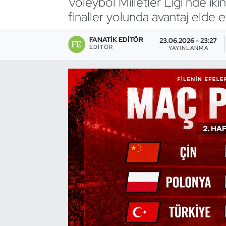
Voleybol Milletler Ligi’nde iki
finaller yolunda avantaj elde 
Bocce Bowling Dart
FANATIK EDITÖR
23.06.2026 - 23:27
Boks
EDITÖR
YAYINLANMA
Briç
Buz Hokeyi
Buz Pateni
Çim Hokeyi
Cimnastik
Curling
Dağcılık