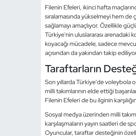
Kempo
Filenin Efeleri, ikinci hafta maçla
sıralamasında yükselmeyi hem de ge
Kick Boks
sağlamayı amaçlıyor. Özellikle güçlü 
Türkiye'nin uluslararası arenadaki 
Kürek
koyacağı mücadele, sadece mevcut t
Masa Tenisi
açısından da yakından takip ediliyor
Taraftarların Deste
Modern Pentatlon
Son yıllarda Türkiye'de voleybola ol
Motor Sporları
milli takımlarının elde ettiği başarıl
Muay Thai
Filenin Efeleri de bu ilginin karşılığ
Sosyal medya üzerinden milli takıma
Okçuluk
karşılaşmaların yayın saatleri de sp
Optimist
Oyuncular, taraftar desteğinin özell