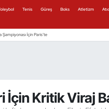
oleybol
Tenis
Güreş
Boks
Atletizm
Atıc
a Şampiyonası İçin Paris’te
i İçin Kritik Viraj 