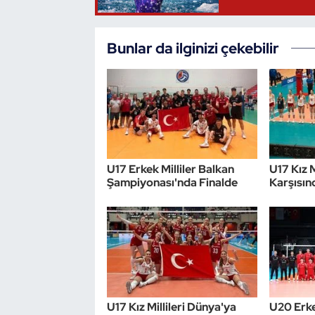
Bunlar da ilginizi çekebilir
U17 Erkek Milliler Balkan
U17 Kız 
Şampiyonası'nda Finalde
Karşısınd
U17 Kız Millileri Dünya'ya
U20 Erke