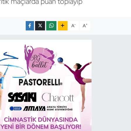
kritik maçlarda puan toplayıp
-
+
A
A