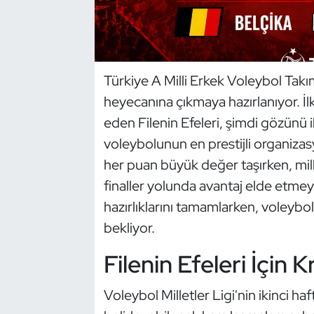
Dans Sporları
Dövüş Sanatı
Türkiye A Milli Erkek Voleybol Takım
heyecanına çıkmaya hazırlanıyor. İl
E-Spor
eden Filenin Efeleri, şimdi gözünü i
Eskrim
voleybolunun en prestijli organizas
her puan büyük değer taşırken, mi
Futbol
finaller yolunda avantaj elde etmey
hazırlıklarını tamamlarken, voleybol
Futsal
bekliyor.
Genel
Filenin Efeleri İçin K
Golf
Voleybol Milletler Ligi'nin ikinci ha