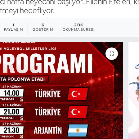
nci hafta heyecanı başlıyor. Filenin Efeleri, 
etmeyi hedefliyor.
1
6
2 DK
PAYLAŞIM
GÖSTERIM
OKUNMA SÜRESI