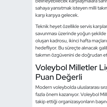
belirleyebilecek karşılaşmalara sahn
Güreş
sahaya yansıtmak isteyen milli takı
Halter
karşı karşıya gelecek.
Teknik heyet özellikle servis karşı
Hava Sporları
savunması üzerinde yoğun şekilde ç
Hentbol
oluşan kadrosu, ikinci hafta maçları
hedefliyor. Bu süreçte alınacak gali
İşitme Engelli Sporcular
takımın özgüvenini de doğrudan et
Judo ve Kuraş
Voleybol Milletler Li
Puan Değerli
Kano ve Rafting
Modern voleybolda uluslararası sır
Karate
fazla önem kazanıyor. Voleybol Mill
Kayak
takip ettiği organizasyonların başın