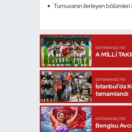
Turnuvanın ilerleyen bölümleri
Triatlon
Voleybol
Vücut Geliştirme Fitness
EDITÖRÜN SEÇTIĞI
A MİLLİ TAK
Wushu Kungfu
Yelken
EDITÖRÜN SEÇTIĞI
İstanbul’da 
Yüzme
tamamlandı
EDITÖRÜN SEÇTIĞI
Bengisu Avcı,