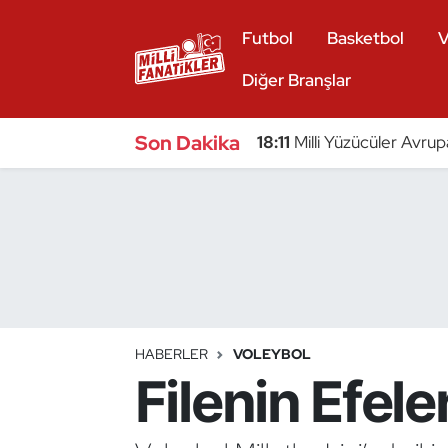
Futbol
Basketbol
V
Atıcılık
Diğer Branşlar
Atletizm
Son Dakika
18:11
Milli Yüzücüler Avrup
Badminton
Basketbol
Beyzbol
Bilardo
HABERLER
VOLEYBOL
Filenin Efeler
Binicilik
Bisiklet