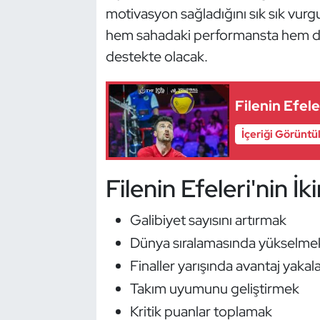
motivasyon sağladığını sık sık vurg
Oryantiring
hem sahadaki performansta hem de
destekte olacak.
Özel Sporcular
Paralimpik
Filenin Efel
Ragbi
İçeriği Görüntü
Satranç
Filenin Efeleri'nin İ
Su Topu
Galibiyet sayısını artırmak
Sualtı Sporları
Dünya sıralamasında yükselme
Finaller yarışında avantaj yaka
Tekvando
Takım uyumunu geliştirmek
Kritik puanlar toplamak
Tenis