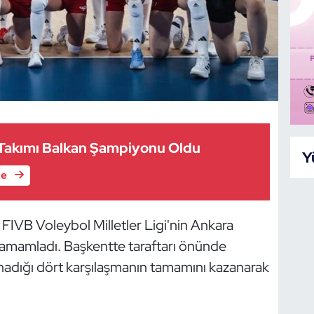
i Takımı Balkan Şampiyonu Oldu
Y
le
 FIVB Voleybol Milletler Ligi'nin Ankara
tamamladı. Başkentte taraftarı önünde
ynadığı dört karşılaşmanın tamamını kazanarak