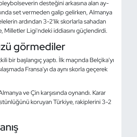
leybolseverin desteğini arkasına alan ay-
şısında set vermeden galip gelirken, Almanya
elerin ardından 3-2'lik skorlarla sahadan
, Milletler Ligi'ndeki iddiasını güçlendirdi.
üzü görmediler
kili bir başlangıç yaptı. İlk maçında Belçika'yı
rşılaşmada Fransa'yı da aynı skorla geçerek
 Almanya ve Çin karşısında oynandı. Karar
üstünlüğünü koruyan Türkiye, rakiplerini 3-2
panış