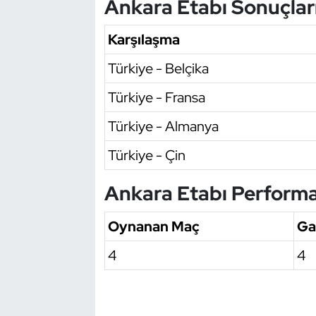
Ankara Etabı Sonuçlar
Oryantiring
Karşılaşma
Özel Sporcular
Türkiye - Belçika
Paralimpik
Türkiye - Fransa
Türkiye - Almanya
Ragbi
Türkiye - Çin
Satranç
Ankara Etabı Performa
Su Topu
Oynanan Maç
Ga
Sualtı Sporları
4
4
Tekvando
Tenis