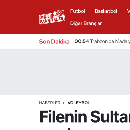
Futbol
Basketbol
V
Atıcılık
Diğer Branşlar
Atletizm
Son Dakika
00:54
Trabzon'da Madaly
Badminton
Basketbol
Beyzbol
Bilardo
HABERLER
VOLEYBOL
Filenin Sult
Binicilik
Bisiklet