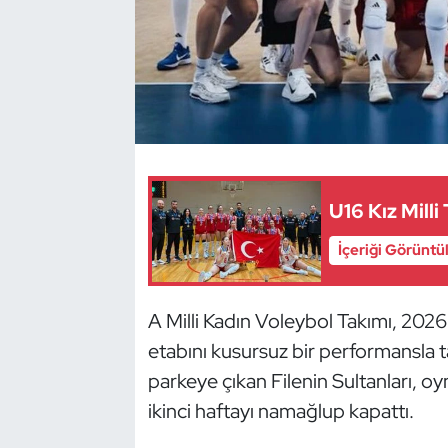
Dans Sporları
Dövüş Sanatı
E-Spor
Eskrim
U16 Kız Mill
Futbol
İçeriği Görüntü
Futsal
A Milli Kadın Voleybol Takımı, 2026
etabını kusursuz bir performansla 
Genel
parkeye çıkan Filenin Sultanları, o
Golf
ikinci haftayı namağlup kapattı.