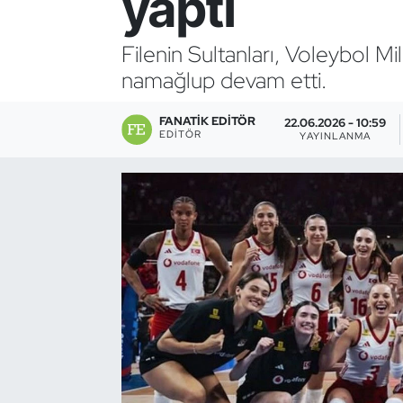
yaptı
Bocce Bowling Dart
Filenin Sultanları, Voleybol M
namağlup devam etti.
Boks
FANATIK EDITÖR
Briç
22.06.2026 - 10:59
EDITÖR
YAYINLANMA
Buz Hokeyi
Buz Pateni
Çim Hokeyi
Cimnastik
Curling
Dağcılık