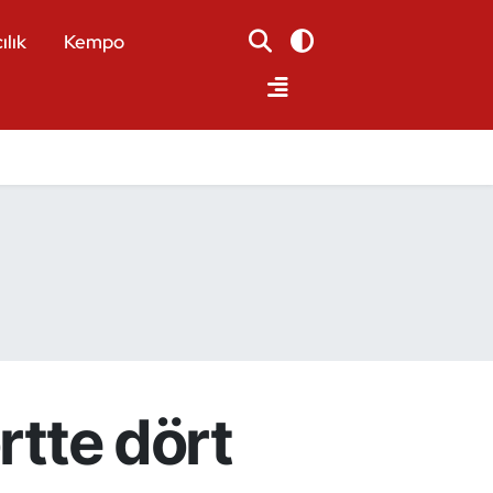
ılık
Kempo
rtte dört