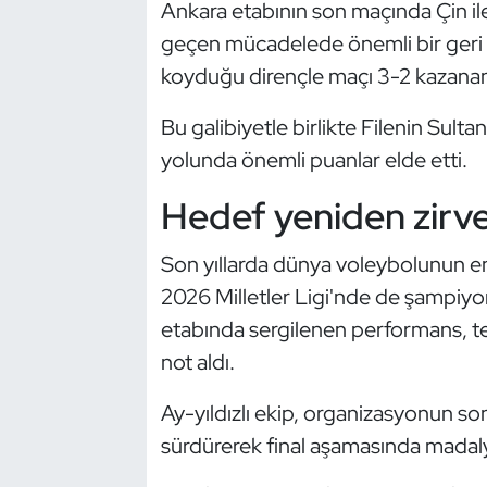
Ankara etabının son maçında Çin ile
Kempo
geçen mücadelede önemli bir geri d
koyduğu dirençle maçı 3-2 kazanan 
Kick Boks
Bu galibiyetle birlikte Filenin Sult
Kürek
yolunda önemli puanlar elde etti.
Masa Tenisi
Hedef yeniden zirv
Modern Pentatlon
Son yıllarda dünya voleybolunun en 
2026 Milletler Ligi'nde de şampiy
Motor Sporları
etabında sergilenen performans, te
Muay Thai
not aldı.
Okçuluk
Ay-yıldızlı ekip, organizasyonun son
sürdürerek final aşamasında madal
Optimist