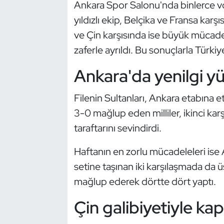
Güreş
Ankara Spor Salonu'nda binlerce vo
yıldızlı ekip, Belçika ve Fransa kar
Halter
ve Çin karşısında ise büyük mücadel
zaferle ayrıldı. Bu sonuçlarla Türkiye
Hava Sporları
Ankara'da yenilgi y
Hentbol
Filenin Sultanları, Ankara etabına et
İşitme Engelli Sporcular
3-0 mağlup eden milliler, ikinci ka
taraftarını sevindirdi.
Judo ve Kuraş
Haftanın en zorlu mücadeleleri ise
Kano ve Rafting
setine taşınan iki karşılaşmada da 
mağlup ederek dörtte dört yaptı.
Karate
Çin galibiyetiyle ka
Kayak