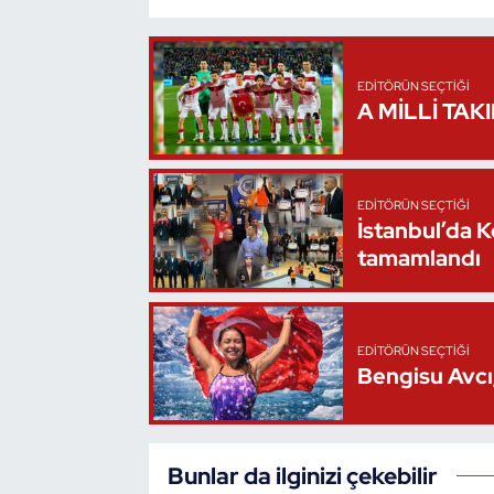
Triatlon
EDITÖRÜN SEÇTIĞI
Voleybol
A MİLLİ TAK
Vücut Geliştirme Fitness
EDITÖRÜN SEÇTIĞI
Wushu Kungfu
İstanbul’da 
tamamlandı
Yelken
Yüzme
EDITÖRÜN SEÇTIĞI
Bengisu Avcı,
Bunlar da ilginizi çekebilir