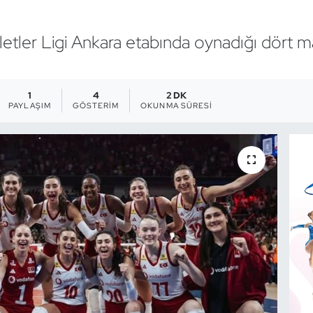
illetler Ligi Ankara etabında oynadığı dört 
1
4
2 DK
PAYLAŞIM
GÖSTERIM
OKUNMA SÜRESI