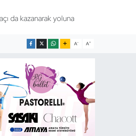
maçı da kazanarak yoluna
-
+
A
A