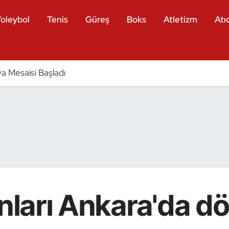
oleybol
Tenis
Güreş
Boks
Atletizm
Atıc
a Mesaisi Başladı
anları Ankara'da dö