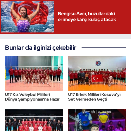
Oryantiring
Bengisu Avcı, buzullardaki
erimeye karşı kulaç atacak
Özel Sporcular
Paralimpik
Bunlar da ilginizi çekebilir
Ragbi
Satranç
Su Topu
U17 Kız Voleybol Millileri
U17 Erkek Millileri Kosova'yı
Sualtı Sporları
Dünya Şampiyonası'na Hazır
Set Vermeden Geçti
Tekvando
Tenis