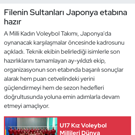
Filenin Sultanları Japonya etabına
Dans Sporları
hazır
Dövüş Sanatı
A Milli Kadın Voleybol Takımı, Japonya'da
oynanacak karşılaşmalar öncesinde kadrosunu
E-Spor
açıkladı. Teknik ekibin belirlediği isimlerle son
hazırlıklarını tamamlayan ay-yıldızlı ekip,
Eskrim
organizasyonun son etabında başarılı sonuçlar
Futbol
alarak hem puan cetvelindeki yerini
güçlendirmeyi hem de sezon hedefleri
Futsal
doğrultusunda yoluna emin adımlarla devam
etmeyi amaçlıyor.
Genel
Golf
U17 Kız Voleybol
Millileri Dünya