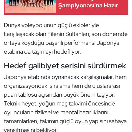
Güreş
Şampiyonası'na Hazır
Halter
Dünya voleybolunun güçlü ekipleriyle
Hava Sporları
karşılaşacak olan Filenin Sultanları, son dönemde
ortaya koyduğu başarılı performansı Japonya
Hentbol
etabına da taşımayı hedefliyor.
İşitme Engelli Sporcular
Hedef galibiyet serisini sürdürmek
Japonya etabında oynanacak karşılaşmalar, hem
Judo ve Kuraş
organizasyondaki sıralama hem de uluslararası
Kano ve Rafting
puan tablosu açısından büyük önem taşıyor.
Teknik heyet, yoğun maç takvimi öncesinde
Karate
oyuncuların fiziksel ve mental hazırlıklarını
tamamlarken, takımın güçlü oyun yapısını sahaya
Kayak
yansıtmasını bekliyor.