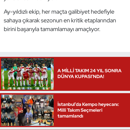
Kempo
Ay-yıldızlı ekip, her maçta galibiyet hedefiyle
sahaya çıkarak sezonun en kritik etaplarından
Kick Boks
birini başarıyla tamamlamayı amaçlıyor.
Kürek
Masa Tenisi
Modern Pentatlon
A MİLLİ TAKIM 24 YIL SONRA
DÜNYA KUPASI’NDA!
Motor Sporları
Muay Thai
İstanbul’da Kempo heyecanı:
Okçuluk
Milli Takım Seçmeleri
tamamlandı
Optimist