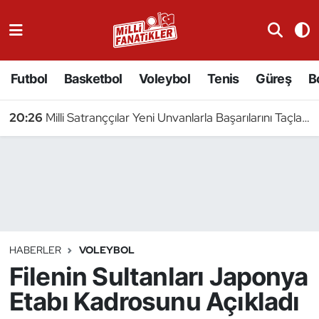
Atıcılık
Futbol
Basketbol
Voleybol
Tenis
Güreş
B
Atletizm
20:26
Milli Satranççılar Yeni Unvanlarla Başarılarını Taçlandırdı
Badminton
Basketbol
Beyzbol
Bilardo
HABERLER
VOLEYBOL
Filenin Sultanları Japonya
Binicilik
Etabı Kadrosunu Açıkladı
Bisiklet