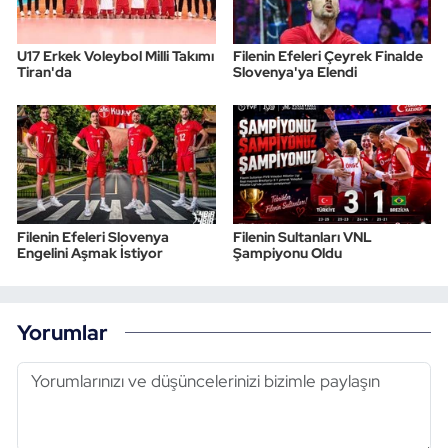
Triatlon
U17 Erkek Voleybol Milli Takımı
Filenin Efeleri Çeyrek Finalde
Tiran'da
Slovenya'ya Elendi
Voleybol
Vücut Geliştirme Fitness
Wushu Kungfu
Filenin Efeleri Slovenya
Filenin Sultanları VNL
Yelken
Engelini Aşmak İstiyor
Şampiyonu Oldu
Yüzme
Yorumlar