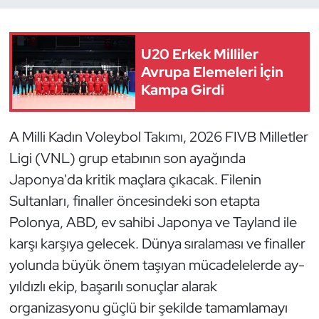
Dans Sporları
U20 Erkek Milliler
Dövüş Sanatı
Avrupa Elemeleri İçin
Kampa Girdi
E-Spor
A Milli Kadın Voleybol Takımı, 2026 FIVB Milletler
Eskrim
Ligi (VNL) grup etabının son ayağında
Japonya'da kritik maçlara çıkacak. Filenin
Futbol
Sultanları, finaller öncesindeki son etapta
Futsal
Polonya, ABD, ev sahibi Japonya ve Tayland ile
karşı karşıya gelecek. Dünya sıralaması ve finaller
Genel
yolunda büyük önem taşıyan mücadelelerde ay-
yıldızlı ekip, başarılı sonuçlar alarak
Golf
organizasyonu güçlü bir şekilde tamamlamayı