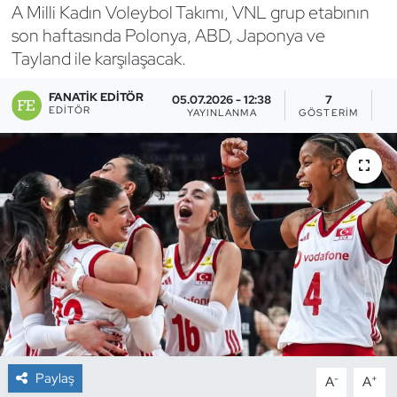
A Milli Kadın Voleybol Takımı, VNL grup etabının
Bocce Bowling Dart
son haftasında Polonya, ABD, Japonya ve
Tayland ile karşılaşacak.
Boks
FANATIK EDITÖR
05.07.2026 - 12:38
7
EDITÖR
YAYINLANMA
GÖSTERIM
O
Briç
Buz Hokeyi
Buz Pateni
Çim Hokeyi
Cimnastik
Curling
Paylaş
-
+
A
A
Dağcılık