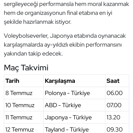
sergileyeceği performansla hem moral kazanmak
Oryantiring
hem de organizasyonun final etabına en iyi
şekilde hazırlanmak istiyor.
Özel Sporcular
Voleybolseverler, Japonya etabında oynanacak
Paralimpik
karşılaşmalarda ay-yıldızlı ekibin performansını
yakından takip edecek.
Ragbi
Maç Takvimi
Satranç
Tarih
Karşılaşma
Saat
Su Topu
8 Temmuz
Polonya - Türkiye
06.00
Sualtı Sporları
10 Temmuz
ABD - Türkiye
07.00
Tekvando
11 Temmuz
Japonya - Türkiye
13.20
12 Temmuz
Tayland - Türkiye
09.30
Tenis