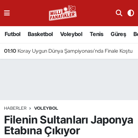
Atıcılık
Futbol
Basketbol
Voleybol
Tenis
Güreş
B
Atletizm
01:10
Koray Uygun Dünya Şampiyonası’nda Finale Koştu
Badminton
Basketbol
Beyzbol
Bilardo
HABERLER
VOLEYBOL
Filenin Sultanları Japonya
Binicilik
Etabına Çıkıyor
Bisiklet