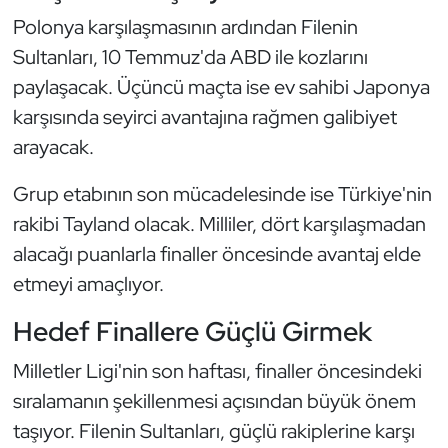
Kempo
Polonya karşılaşmasının ardından Filenin
Sultanları, 10 Temmuz'da ABD ile kozlarını
Kick Boks
paylaşacak. Üçüncü maçta ise ev sahibi Japonya
karşısında seyirci avantajına rağmen galibiyet
Kürek
arayacak.
Masa Tenisi
Grup etabının son mücadelesinde ise Türkiye'nin
Modern Pentatlon
rakibi Tayland olacak. Milliler, dört karşılaşmadan
alacağı puanlarla finaller öncesinde avantaj elde
Motor Sporları
etmeyi amaçlıyor.
Muay Thai
Hedef Finallere Güçlü Girmek
Milletler Ligi'nin son haftası, finaller öncesindeki
Okçuluk
sıralamanın şekillenmesi açısından büyük önem
Optimist
taşıyor. Filenin Sultanları, güçlü rakiplerine karşı