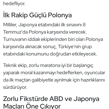
Güreş
hedefliyor.
İlk Rakip Güçlü Polonya
Halter
Milliler, Japonya etabındaki ilk sınavını 8
Hava Sporları
Temmuz'da Polonya karşısında verecek.
Turnuvanın iddialı ekiplerinden biri olan Polonya
Hentbol
karşısında alınacak sonuç, Türkiye'nin grup
İşitme Engelli Sporcular
etabındaki konumunu doğrudan etkileyecek.
Judo ve Kuraş
Teknik ekip, zorlu maratona iyi bir başlangıç
yaparak moral kazanmayı hedeflerken, oyuncular
Kano ve Rafting
da ilk maçtan galibiyetle ayrılmak için hazırlıklarını
sürdürüyor.
Karate
Zorlu Fikstürde ABD ve Japonya
Kayak
Maçları Öne Çıkıyor