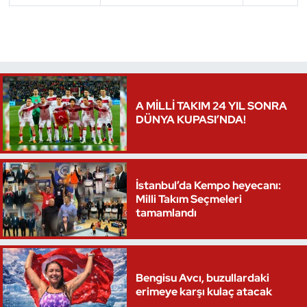
Triatlon
Voleybol
Vücut Geliştirme Fitness
A MİLLİ TAKIM 24 YIL SONRA
DÜNYA KUPASI’NDA!
Wushu Kungfu
Yelken
İstanbul’da Kempo heyecanı:
Milli Takım Seçmeleri
Yüzme
tamamlandı
Bengisu Avcı, buzullardaki
erimeye karşı kulaç atacak