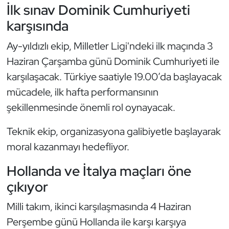
Güreş
İlk sınav Dominik Cumhuriyeti
karşısında
Halter
Ay-yıldızlı ekip, Milletler Ligi'ndeki ilk maçında 3
Hava Sporları
Haziran Çarşamba günü Dominik Cumhuriyeti ile
karşılaşacak. Türkiye saatiyle 19.00’da başlayacak
Hentbol
mücadele, ilk hafta performansının
şekillenmesinde önemli rol oynayacak.
İşitme Engelli Sporcular
Teknik ekip, organizasyona galibiyetle başlayarak
Judo ve Kuraş
moral kazanmayı hedefliyor.
Kano ve Rafting
Hollanda ve İtalya maçları öne
çıkıyor
Karate
Milli takım, ikinci karşılaşmasında 4 Haziran
Kayak
Perşembe günü Hollanda ile karşı karşıya