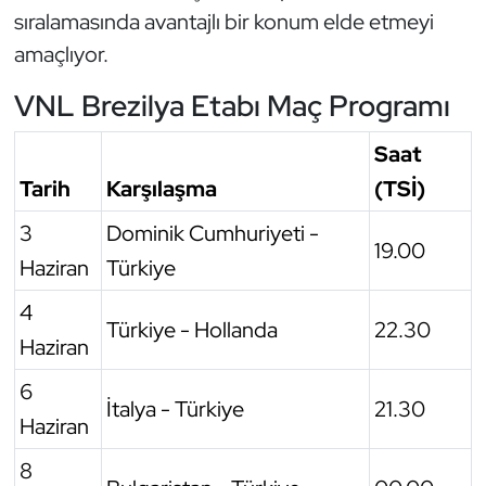
sıralamasında avantajlı bir konum elde etmeyi
Oryantiring
amaçlıyor.
Özel Sporcular
VNL Brezilya Etabı Maç Programı
Paralimpik
Saat
Tarih
Karşılaşma
(TSİ)
Ragbi
3
Dominik Cumhuriyeti -
19.00
Satranç
Haziran
Türkiye
Su Topu
4
Türkiye - Hollanda
22.30
Haziran
Sualtı Sporları
6
İtalya - Türkiye
21.30
Tekvando
Haziran
8
Tenis