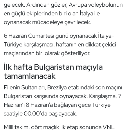
gelecek. Ardından gözler, Avrupa voleybolunun
Kempo
en güçlü ekiplerinden biri olan İtalya ile
Kick Boks
oynanacak mücadeleye çevrilecek.
Kürek
6 Haziran Cumartesi günü oynanacak İtalya-
Türkiye karşılaşması, haftanın en dikkat çekici
Masa Tenisi
maçlarından biri olarak gösteriliyor.
Modern Pentatlon
İlk hafta Bulgaristan maçıyla
tamamlanacak
Motor Sporları
Filenin Sultanları, Brezilya etabındaki son maçını
Muay Thai
Bulgaristan karşısında oynayacak. Karşılaşma, 7
Haziran’ı 8 Haziran’a bağlayan gece Türkiye
Okçuluk
saatiyle 00.00’da başlayacak.
Optimist
Milli takım, dört maçlık ilk etap sonunda VNL