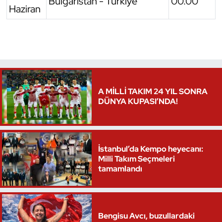
Bulgaristan - Türkiye
00.00
Haziran
Triatlon
Voleybol
Vücut Geliştirme Fitness
A MİLLİ TAKIM 24 YIL SONRA
Wushu Kungfu
DÜNYA KUPASI’NDA!
Yelken
Yüzme
İstanbul’da Kempo heyecanı:
Milli Takım Seçmeleri
tamamlandı
Bengisu Avcı, buzullardaki