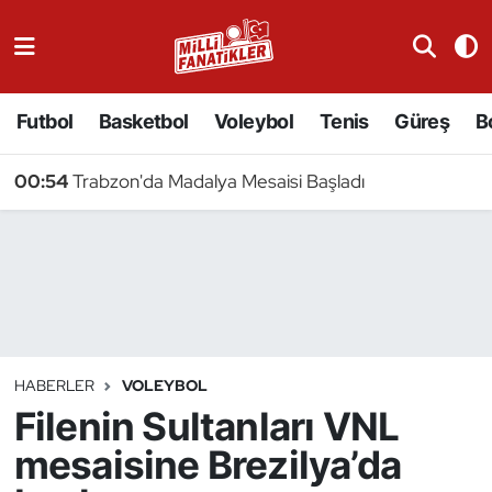
Atıcılık
Futbol
Basketbol
Voleybol
Tenis
Güreş
B
Atletizm
00:54
Trabzon'da Madalya Mesaisi Başladı
Badminton
Basketbol
Beyzbol
Bilardo
HABERLER
VOLEYBOL
Filenin Sultanları VNL
Binicilik
mesaisine Brezilya’da
Bisiklet