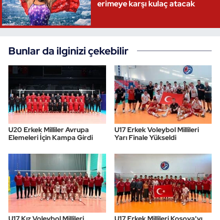
erimeye karşı kulaç atacak
Bunlar da ilginizi çekebilir
U20 Erkek Milliler Avrupa
U17 Erkek Voleybol Millileri
Elemeleri İçin Kampa Girdi
Yarı Finale Yükseldi
U17 Kız Voleybol Millileri
U17 Erkek Millileri Kosova'yı