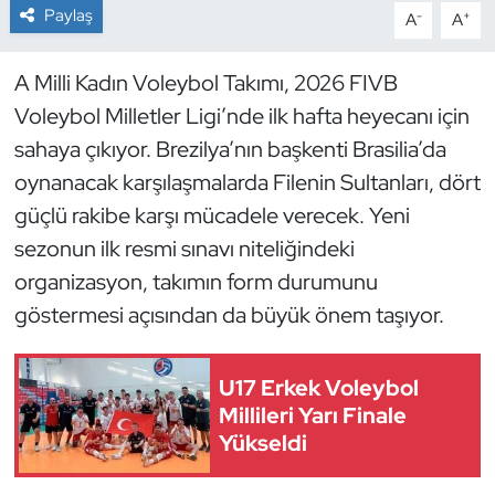
Paylaş
-
+
A
A
Dans Sporları
A Milli Kadın Voleybol Takımı, 2026 FIVB
Dövüş Sanatı
Voleybol Milletler Ligi’nde ilk hafta heyecanı için
sahaya çıkıyor. Brezilya’nın başkenti Brasilia’da
E-Spor
oynanacak karşılaşmalarda Filenin Sultanları, dört
güçlü rakibe karşı mücadele verecek. Yeni
Eskrim
sezonun ilk resmi sınavı niteliğindeki
Futbol
organizasyon, takımın form durumunu
göstermesi açısından da büyük önem taşıyor.
Futsal
U17 Erkek Voleybol
Genel
Millileri Yarı Finale
Yükseldi
Golf