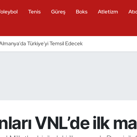
oleybol
Tenis
Güreş
Boks
Atletizm
Atıc
ri Almanya'da Türkiye'yi Temsil Edecek
nları VNL’de ilk m