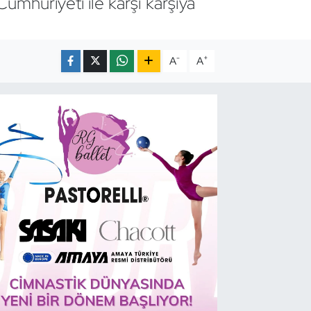
Cumhuriyeti ile karşı karşıya
-
+
A
A