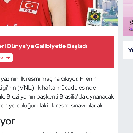
leri Dünya'ya Galibiyetle Başladı
Y
le
yazının ilk resmi maçına çıkıyor. Filenin
 Ligi'nin (VNL) ilk hafta mücadelesinde
k. Brezilya'nın başkenti Brasilia'da oynanacak
zon yolculuğundaki ilk resmi sınavı olacak.
ıyor