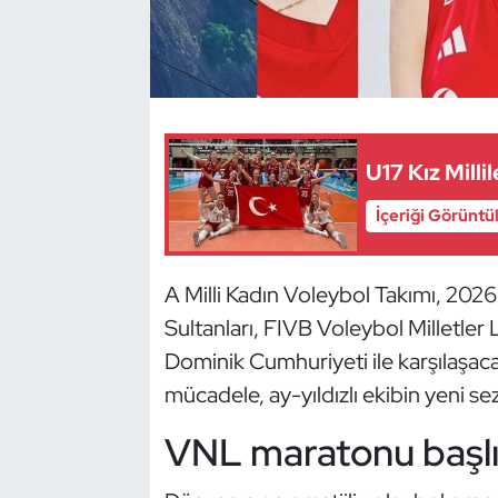
Dans Sporları
Dövüş Sanatı
E-Spor
U17 Kız Milli
İçeriği Görüntü
Eskrim
Futbol
A Milli Kadın Voleybol Takımı, 2026 
Sultanları, FIVB Voleybol Milletler
Futsal
Dominik Cumhuriyeti ile karşılaşaca
Genel
mücadele, ay-yıldızlı ekibin yeni se
VNL maratonu başl
Golf