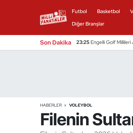
Futbol
Basketbol
V
Atıcılık
Diğer Branşlar
Atletizm
Son Dakika
23:25
Engelli Golf Millile
Badminton
Basketbol
Beyzbol
Bilardo
HABERLER
VOLEYBOL
Filenin Sulta
Binicilik
Bisiklet