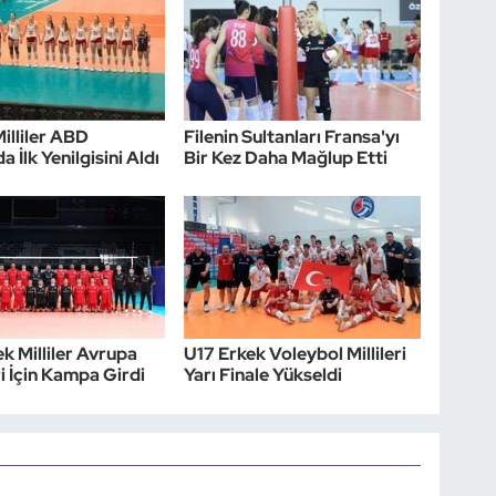
Milliler ABD
Filenin Sultanları Fransa'yı
a İlk Yenilgisini Aldı
Bir Kez Daha Mağlup Etti
k Milliler Avrupa
U17 Erkek Voleybol Millileri
i İçin Kampa Girdi
Yarı Finale Yükseldi