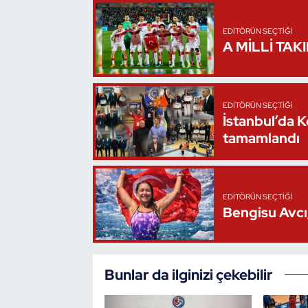
Oryantiring
EDITÖRÜN SEÇTIĞI
A MİLLİ TAK
Özel Sporcular
Paralimpik
EDITÖRÜN SEÇTIĞI
İstanbul’da 
Ragbi
tamamlandı
Satranç
Su Topu
EDITÖRÜN SEÇTIĞI
Bengisu Avcı,
Sualtı Sporları
Tekvando
Bunlar da ilginizi çekebilir
Tenis