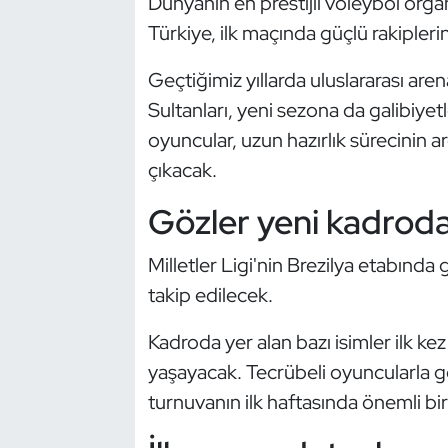
Dünyanın en prestijli voleybol organ
Güreş
Türkiye, ilk maçında güçlü rakipler
Halter
Geçtiğimiz yıllarda uluslararası are
Sultanları, yeni sezona da galibiyet
Hava Sporları
oyuncular, uzun hazırlık sürecinin a
Hentbol
çıkacak.
Gözler yeni kadroda
İşitme Engelli Sporcular
Judo ve Kuraş
Milletler Ligi'nin Brezilya etabınd
takip edilecek.
Kano ve Rafting
Kadroda yer alan bazı isimler ilk ke
Karate
yaşayacak. Tecrübeli oyuncularla ge
turnuvanın ilk haftasında önemli bi
Kayak