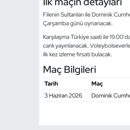
İlk maçın detayları
Kempo
Filenin Sultanları ile Dominik Cumh
Kick Boks
Çarşamba günü oynanacak.
Kürek
Karşılaşma Türkiye saati ile 19.00'
canlı yayınlanacak. Voleybolseverler
Masa Tenisi
ilk kez izleme fırsatı bulacak.
Modern Pentatlon
Maç Bilgileri
Motor Sporları
Tarih
Maç
Muay Thai
3 Haziran 2026
Dominik Cumhur
Okçuluk
Optimist