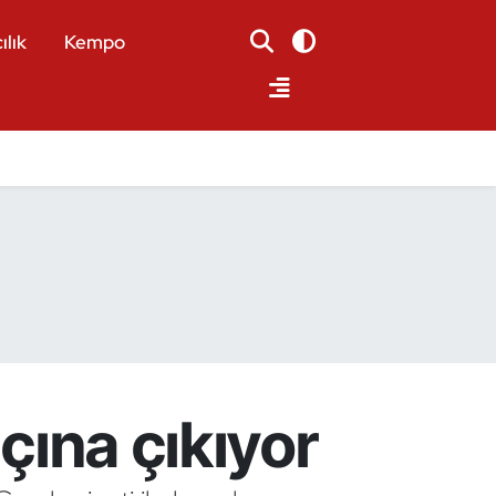
ılık
Kempo
açına çıkıyor