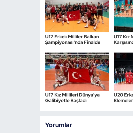
Triatlon
Voleybol
U17 Erkek Milliler Balkan
U17 Kız 
Vücut Geliştirme Fitness
Şampiyonası'nda Finalde
Karşısınd
Wushu Kungfu
Yelken
Yüzme
U17 Kız Millileri Dünya'ya
U20 Erke
Galibiyetle Başladı
Elemeler
Yorumlar