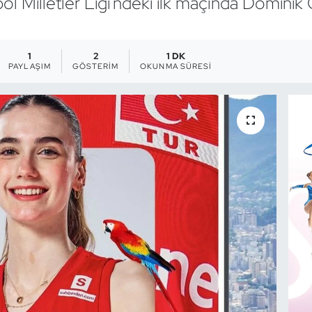
ol Milletler Ligi'ndeki ilk maçında Dominik 
1
2
1 DK
PAYLAŞIM
GÖSTERIM
OKUNMA SÜRESI