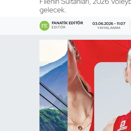
Filenin Sultanları, 2026 Voleyb
gelecek.
Bocce Bowling Dart
FANATIK EDITÖR
03.06.2026 - 11:07
Boks
EDITÖR
YAYINLANMA
Briç
Buz Hokeyi
Buz Pateni
Çim Hokeyi
Cimnastik
Curling
Dağcılık