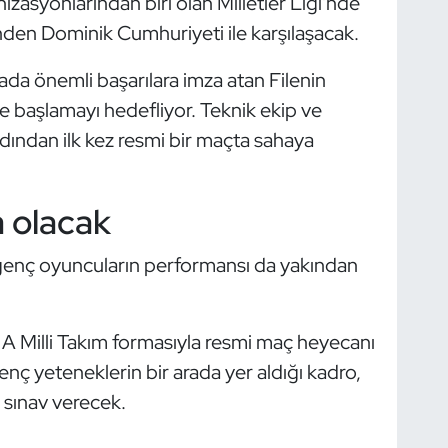
izasyonlarından biri olan Milletler Ligi'nde
inden Dominik Cumhuriyeti ile karşılaşacak.
nada önemli başarılara imza atan Filenin
le başlamayı hedefliyor. Teknik ekip ve
rdından ilk kez resmi bir maçta sahaya
 olacak
a genç oyuncuların performansı da yakından
z A Milli Takım formasıyla resmi maç heyecanı
nç yeteneklerin bir arada yer aldığı kadro,
r sınav verecek.