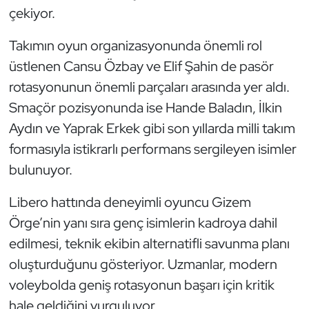
çekiyor.
Triatlon
Takımın oyun organizasyonunda önemli rol
Voleybol
üstlenen Cansu Özbay ve Elif Şahin de pasör
rotasyonunun önemli parçaları arasında yer aldı.
Vücut Geliştirme Fitness
Smaçör pozisyonunda ise Hande Baladın, İlkin
Aydın ve Yaprak Erkek gibi son yıllarda milli takım
Wushu Kungfu
formasıyla istikrarlı performans sergileyen isimler
Yelken
bulunuyor.
Libero hattında deneyimli oyuncu Gizem
Yüzme
Örge’nin yanı sıra genç isimlerin kadroya dahil
edilmesi, teknik ekibin alternatifli savunma planı
oluşturduğunu gösteriyor. Uzmanlar, modern
voleybolda geniş rotasyonun başarı için kritik
hale geldiğini vurguluyor.