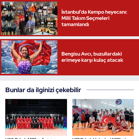
İstanbul’da Kempo heyecanı:
Milli Takım Seçmeleri
tamamlandı
Bengisu Avcı, buzullardaki
erimeye karşı kulaç atacak
Bunlar da ilginizi çekebilir