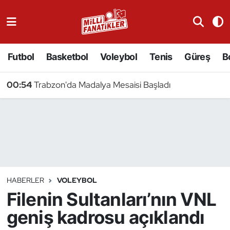
Atıcılık
Futbol
Basketbol
Voleybol
Tenis
Güreş
B
Atletizm
00:54
Trabzon'da Madalya Mesaisi Başladı
Badminton
Basketbol
Beyzbol
Bilardo
HABERLER
VOLEYBOL
Filenin Sultanları’nın VNL
Binicilik
geniş kadrosu açıklandı
Bisiklet