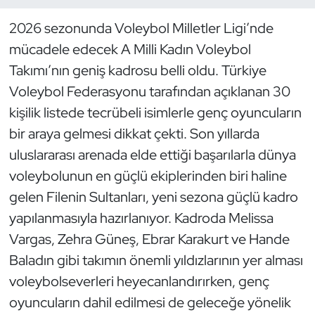
2026 sezonunda Voleybol Milletler Ligi’nde
Dans Sporları
mücadele edecek A Milli Kadın Voleybol
Dövüş Sanatı
Takımı’nın geniş kadrosu belli oldu. Türkiye
Voleybol Federasyonu tarafından açıklanan 30
E-Spor
kişilik listede tecrübeli isimlerle genç oyuncuların
bir araya gelmesi dikkat çekti. Son yıllarda
Eskrim
uluslararası arenada elde ettiği başarılarla dünya
voleybolunun en güçlü ekiplerinden biri haline
Futbol
gelen Filenin Sultanları, yeni sezona güçlü kadro
Futsal
yapılanmasıyla hazırlanıyor. Kadroda Melissa
Vargas, Zehra Güneş, Ebrar Karakurt ve Hande
Genel
Baladın gibi takımın önemli yıldızlarının yer alması
voleybolseverleri heyecanlandırırken, genç
Golf
oyuncuların dahil edilmesi de geleceğe yönelik