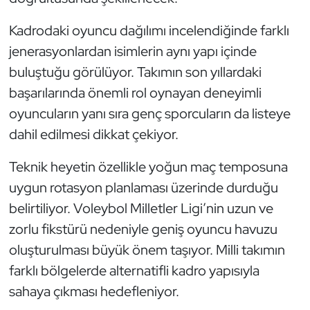
Kempo
Kadrodaki oyuncu dağılımı incelendiğinde farklı
Kick Boks
jenerasyonlardan isimlerin aynı yapı içinde
buluştuğu görülüyor. Takımın son yıllardaki
Kürek
başarılarında önemli rol oynayan deneyimli
oyuncuların yanı sıra genç sporcuların da listeye
Masa Tenisi
dahil edilmesi dikkat çekiyor.
Modern Pentatlon
Teknik heyetin özellikle yoğun maç temposuna
uygun rotasyon planlaması üzerinde durduğu
Motor Sporları
belirtiliyor. Voleybol Milletler Ligi’nin uzun ve
Muay Thai
zorlu fikstürü nedeniyle geniş oyuncu havuzu
oluşturulması büyük önem taşıyor. Milli takımın
Okçuluk
farklı bölgelerde alternatifli kadro yapısıyla
sahaya çıkması hedefleniyor.
Optimist