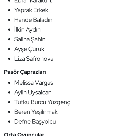
Ebrar Karakurt
Yaprak Erkek
Hande Baladın
İlkin Aydın
Saliha Şahin
Ayşe Çürük
Liza Safronova
Pasör Çaprazları
Melissa Vargas
Aylin Uysalcan
Tutku Burcu Yüzgenç
Beren Yeşilırmak
Defne Başyolcu
Orta Oyuncular