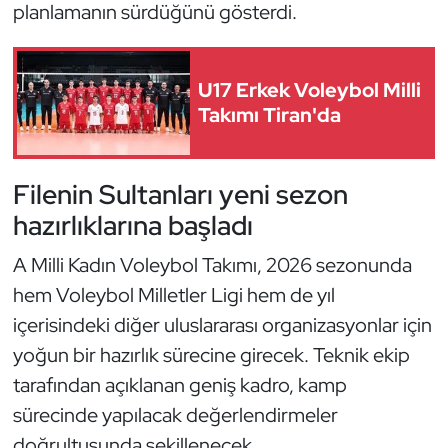
Güreş
planlamanın sürdüğünü gösterdi.
Halter
U17 Erkek Voleybol Milli
Hava Sporları
Takımı Tiran'da
Hentbol
Filenin Sultanları yeni sezon
İşitme Engelli Sporcular
hazırlıklarına başladı
Judo ve Kuraş
A Milli Kadın Voleybol Takımı, 2026 sezonunda
hem Voleybol Milletler Ligi hem de yıl
Kano ve Rafting
içerisindeki diğer uluslararası organizasyonlar için
yoğun bir hazırlık sürecine girecek. Teknik ekip
Karate
tarafından açıklanan geniş kadro, kamp
sürecinde yapılacak değerlendirmeler
Kayak
doğrultusunda şekillenecek.