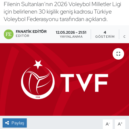
Filenin Sultanları’nın 2026 Voleybol Milletler Ligi
Bocce Bowling Dart
için belirlenen 30 kişilik geniş kadrosu Türkiye
Voleybol Federasyonu tarafından açıklandı.
Boks
FANATIK EDITÖR
12.05.2026 - 21:51
4
EDITÖR
YAYINLANMA
GÖSTERIM
OK
Briç
Buz Hokeyi
Buz Pateni
Çim Hokeyi
Cimnastik
Curling
Paylaş
-
+
A
A
Dağcılık