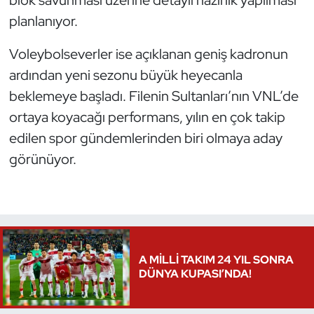
blok savunması üzerine detaylı hazırlık yapılması
planlanıyor.
Voleybolseverler ise açıklanan geniş kadronun
ardından yeni sezonu büyük heyecanla
beklemeye başladı. Filenin Sultanları’nın VNL’de
ortaya koyacağı performans, yılın en çok takip
edilen spor gündemlerinden biri olmaya aday
görünüyor.
A MİLLİ TAKIM 24 YIL SONRA
DÜNYA KUPASI’NDA!