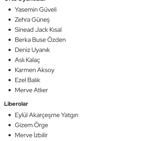
Yasemin Güveli
Zehra Güneş
Sinead Jack Kısal
Berka Buse Özden
Deniz Uyanık
Aslı Kalaç
Karmen Aksoy
Ezel Balık
Merve Atlıer
Liberolar
Eylül Akarçeşme Yatgın
Gizem Örge
Merve İzbilir