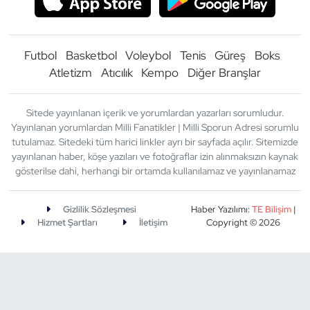
Futbol
Basketbol
Voleybol
Tenis
Güreş
Boks
Atletizm
Atıcılık
Kempo
Diğer Branşlar
Sitede yayınlanan içerik ve yorumlardan yazarları sorumludur.
Yayınlanan yorumlardan Milli Fanatikler | Milli Sporun Adresi sorumlu
tutulamaz. Sitedeki tüm harici linkler ayrı bir sayfada açılır. Sitemizde
yayınlanan haber, köşe yazıları ve fotoğraflar izin alınmaksızın kaynak
gösterilse dahi, herhangi bir ortamda kullanılamaz ve yayınlanamaz
Gizlilik Sözleşmesi
Haber Yazılımı:
TE Bilişim
|
Hizmet Şartları
İletişim
Copyright © 2026