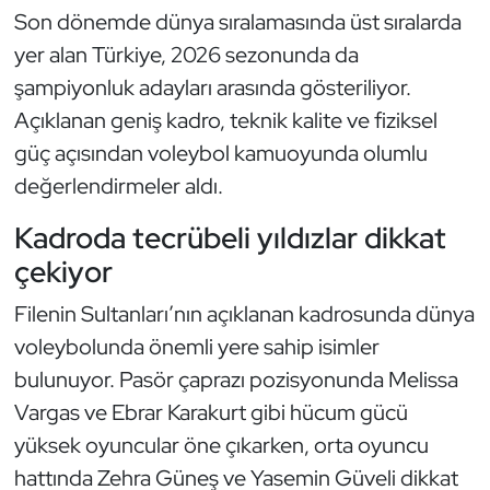
Son dönemde dünya sıralamasında üst sıralarda
Oryantiring
yer alan Türkiye, 2026 sezonunda da
şampiyonluk adayları arasında gösteriliyor.
Özel Sporcular
Açıklanan geniş kadro, teknik kalite ve fiziksel
Paralimpik
güç açısından voleybol kamuoyunda olumlu
değerlendirmeler aldı.
Ragbi
Kadroda tecrübeli yıldızlar dikkat
Satranç
çekiyor
Su Topu
Filenin Sultanları’nın açıklanan kadrosunda dünya
voleybolunda önemli yere sahip isimler
Sualtı Sporları
bulunuyor. Pasör çaprazı pozisyonunda Melissa
Vargas ve Ebrar Karakurt gibi hücum gücü
Tekvando
yüksek oyuncular öne çıkarken, orta oyuncu
hattında Zehra Güneş ve Yasemin Güveli dikkat
Tenis