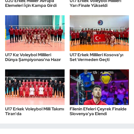
U20 Erkek Milliler Avrupa
U17 Erkek Voleybol Millileri
Elemeleri İçin Kampa Girdi
Yarı Finale Yükseldi
U17 Kız Voleybol Millileri
U17 Erkek Millileri Kosova'yı
Dünya Şampiyonası'na Hazır
Set Vermeden Geçti
U17 Erkek Voleybol Milli Takımı
Filenin Efeleri Çeyrek Finalde
Tiran'da
Slovenya'ya Elendi