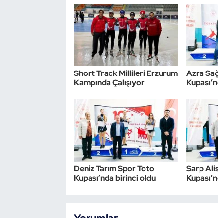
Triatlon
Voleybol
Vücut Geliştirme Fitness
Short Track Millileri Erzurum
Azra Sa
Kampında Çalışıyor
Kupası’n
Wushu Kungfu
Yelken
Yüzme
Deniz Tarım Spor Toto
Sarp Ali
Kupası’nda birinci oldu
Kupası’n
Yorumlar