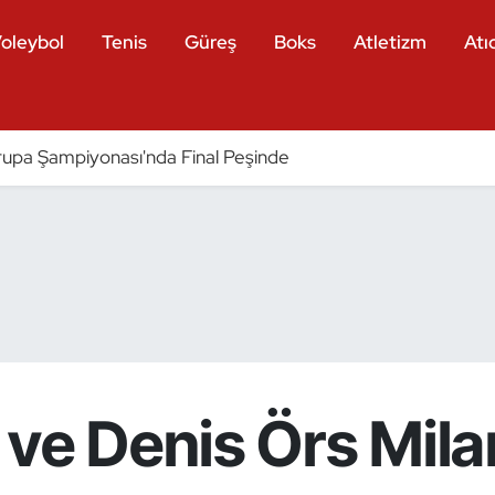
oleybol
Tenis
Güreş
Boks
Atletizm
Atıc
pa Şampiyonası'nda Final Peşinde
 ve Denis Örs Mil