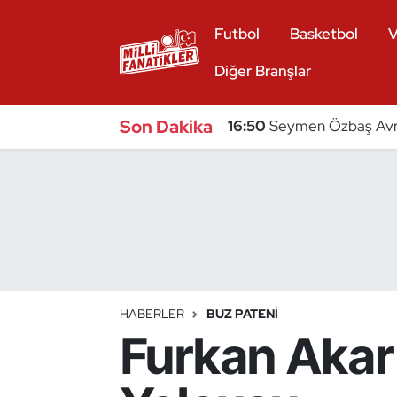
Futbol
Basketbol
V
Atıcılık
Diğer Branşlar
Atletizm
Son Dakika
16:50
Seymen Özbaş Avru
Badminton
Basketbol
Beyzbol
Bilardo
HABERLER
BUZ PATENI
Furkan Akar
Binicilik
Bisiklet