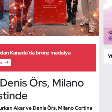
’dan Kanada’da bronz madalya
Y
le
Denis Örs, Milano
stinde
Furkan Akar ve Denis Örs, Milano Cortina