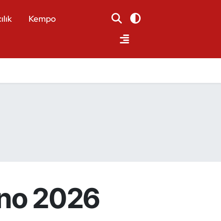
ılık
Kempo
ano 2026