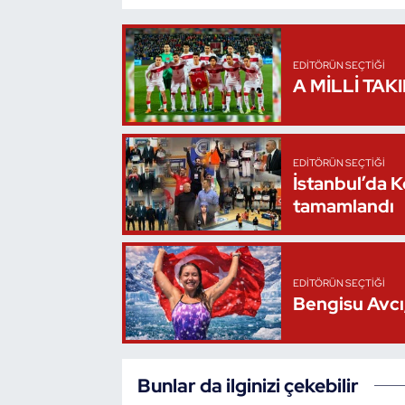
Oryantiring
EDITÖRÜN SEÇTIĞI
Özel Sporcular
A MİLLİ TAK
Paralimpik
Ragbi
EDITÖRÜN SEÇTIĞI
İstanbul’da 
tamamlandı
Satranç
Su Topu
EDITÖRÜN SEÇTIĞI
Bengisu Avcı,
Sualtı Sporları
Tekvando
Bunlar da ilginizi çekebilir
Tenis