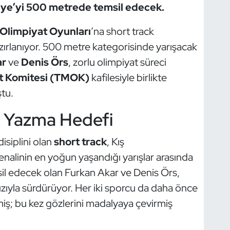
iye’yi 500 metrede temsil edecek.
 Olimpiyat Oyunları
’na short track
zırlanıyor. 500 metre kategorisinde yarışacak
ar
ve
Denis Örs
, zorlu olimpiyat süreci
at Komitesi (TMOK)
kafilesiyle birlikte
tu.
h Yazma Hedefi
isiplini olan
short track
, Kış
nalinin en yoğun yaşandığı yarışlar arasında
msil edecek olan Furkan Akar ve Denis Örs,
hızıyla sürdürüyor. Her iki sporcu da daha önce
kmiş; bu kez gözlerini madalyaya çevirmiş