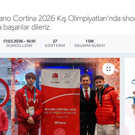
ano Cortina 2026 Kış Olimpiyatları’nda sho
aşarılar dileriz.
17.03.2026 - 16:10
27
1 DK
GÜNCELLEME
GÖSTERIM
OKUNMA SÜRESI