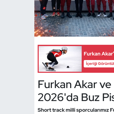
Dans Sporları
Dövüş Sanatı
E-Spor
Eskrim
Furkan Akar
Futbol
İçeriği Görüntü
Futsal
Furkan Akar ve 
Genel
2026'da Buz Pi
Golf
Short track milli sporcularımız 