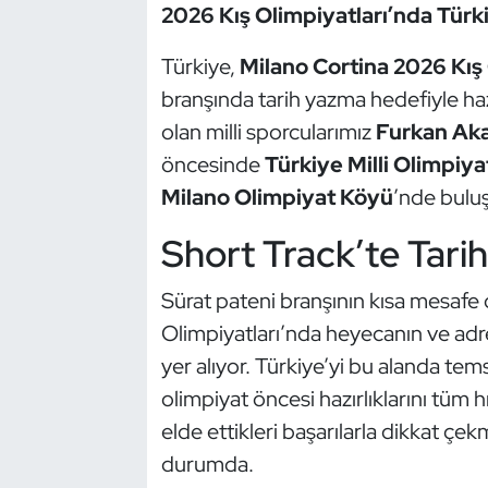
Güreş
2026 Kış Olimpiyatları’nda Türk
Halter
Türkiye,
Milano Cortina 2026 Kış
branşında tarih yazma hedefiyle ha
Hava Sporları
olan milli sporcularımız
Furkan Ak
öncesinde
Türkiye Milli Olimpiy
Hentbol
Milano Olimpiyat Köyü
’nde buluş
İşitme Engelli Sporcular
Short Track’te Tari
Judo ve Kuraş
Sürat pateni branşının kısa mesafe d
Olimpiyatları’nda heyecanın ve adre
Kano ve Rafting
yer alıyor. Türkiye’yi bu alanda te
Karate
olimpiyat öncesi hazırlıklarını tüm 
elde ettikleri başarılarla dikkat çe
Kayak
durumda.