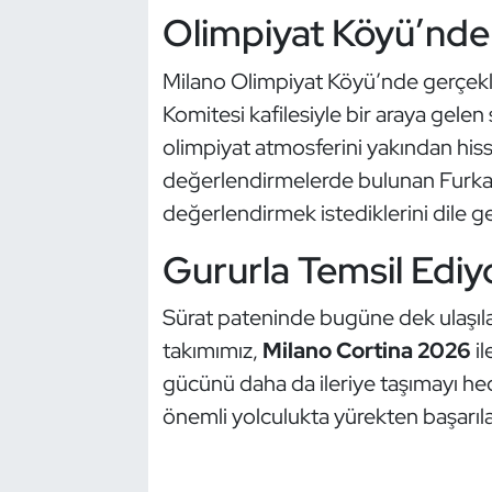
Kempo
Olimpiyat Köyü’nde
Kick Boks
Milano Olimpiyat Köyü’nde gerçekl
Komitesi kafilesiyle bir araya gel
Kürek
olimpiyat atmosferini yakından hisse
değerlendirmelerde bulunan Furkan ve
Masa Tenisi
değerlendirmek istediklerini dile ge
Modern Pentatlon
Gururla Temsil Ediy
Motor Sporları
Sürat pateninde bugüne dek ulaşıla
takımımız,
Milano Cortina 2026
il
Muay Thai
gücünü daha da ileriye taşımayı he
Okçuluk
önemli yolculukta yürekten başarılar
Optimist