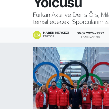
Yolcusu
Bocce Bowling Dart
Furkan Akar ve Denis Örs, Mil
temsil edecek. Sporcularımıza b
Boks
HABER MERKEZI
Briç
06.02.2026 - 13:27
EDITÖR
YAYINLANMA
Buz Hokeyi
Buz Pateni
Çim Hokeyi
Cimnastik
Curling
Dağcılık