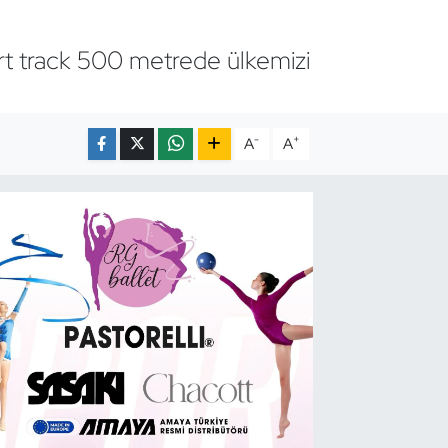
rt track 500 metrede ülkemizi
-
+
A
A