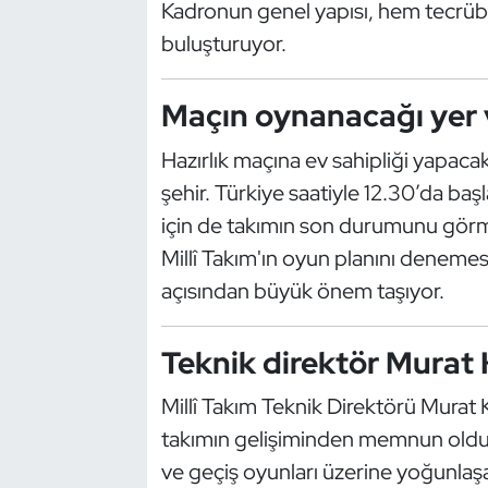
Kadronun genel yapısı, hem tecrüb
Kempo
buluşturuyor.
Kick Boks
Maçın oynanacağı yer 
Kürek
Hazırlık maçına ev sahipliği yapacak
Masa Tenisi
şehir. Türkiye saatiyle 12.30’da ba
için de takımın son durumunu görm
Modern Pentatlon
Millî Takım'ın oyun planını deneme
açısından büyük önem taşıyor.
Motor Sporları
Muay Thai
Teknik direktör Murat 
Millî Takım Teknik Direktörü Murat
Okçuluk
takımın gelişiminden memnun olduğ
Optimist
ve geçiş oyunları üzerine yoğunlaş