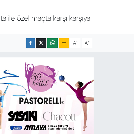
 ile özel maçta karşı karşıya
-
+
A
A