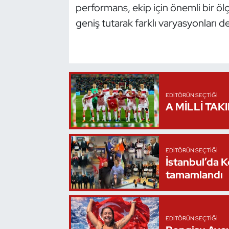
performans, ekip için önemli bir ö
Oryantiring
geniş tutarak farklı varyasyonları 
Özel Sporcular
Paralimpik
Ragbi
EDITÖRÜN SEÇTIĞI
A MİLLİ TAK
Satranç
Su Topu
EDITÖRÜN SEÇTIĞI
İstanbul’da 
Sualtı Sporları
tamamlandı
Tekvando
EDITÖRÜN SEÇTIĞI
Tenis