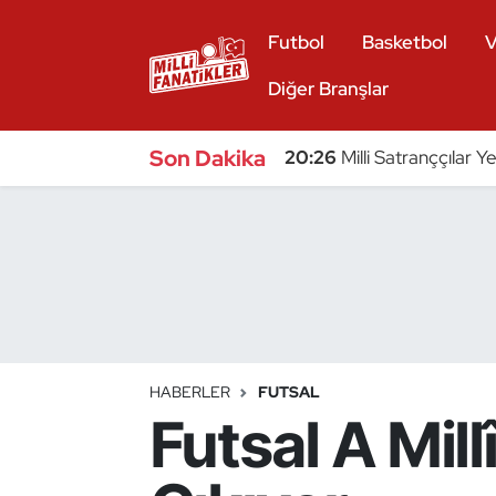
Futbol
Basketbol
V
Atıcılık
Diğer Branşlar
Atletizm
Son Dakika
20:26
Milli Satranççılar Y
Badminton
Basketbol
Beyzbol
Bilardo
HABERLER
FUTSAL
Futsal A Mill
Binicilik
Bisiklet