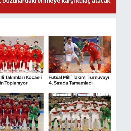
 buzullardaki erimeye karşı kulaç atacak
lli Takımları Kocaeli
Futsal Millî Takımı Turnuvayı
in Toplanıyor
4. Sırada Tamamladı