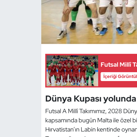
Dans Sporları
Dövüş Sanatı
E-Spor
Eskrim
Futsal Millî
Futbol
İçeriği Görüntü
Futsal
Dünya Kupası yolunda i
Genel
Futsal A Millî Takımımız, 2028 Düny
kapsamında bugün Malta ile özel bi
Golf
Hırvatistan’ın Labin kentinde oyna