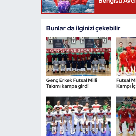
Bengisu Avcı,
Triatlon
Bunlar da ilginizi çekebilir
Voleybol
Vücut Geliştirme Fitness
Wushu Kungfu
Yelken
Genç Erkek Futsal Milli
Futsal Mi
Takımı kampa girdi
Kampı İç
Yüzme