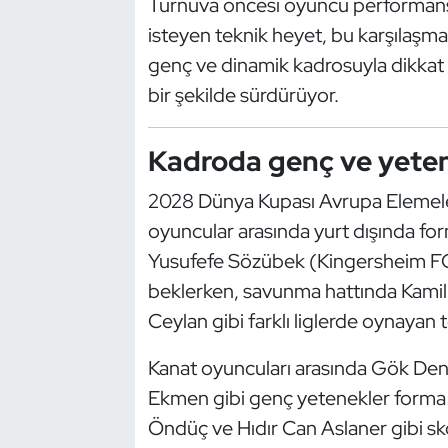
Turnuva öncesi oyuncu performans
Güreş
isteyen teknik heyet, bu karşılaşma
Halter
genç ve dinamik kadrosuyla dikkat ç
bir şekilde sürdürüyor.
Hava Sporları
Kadroda genç ve yetene
Hentbol
2028 Dünya Kupası Avrupa Elemeleri
İşitme Engelli Sporcular
oyuncular arasında yurt dışında for
Yusufefe Sözübek (Kingersheim FC)
Judo ve Kuraş
beklerken, savunma hattında Kamil
Kano ve Rafting
Ceylan gibi farklı liglerde oynayan t
Karate
Kanat oyuncuları arasında Gök Den
Ekmen gibi genç yetenekler forma 
Kayak
Öndüç ve Hıdır Can Aslaner gibi sk