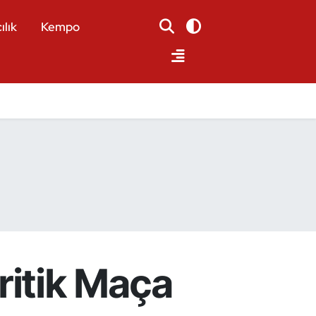
ılık
Kempo
Kritik Maça