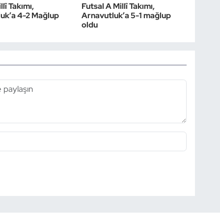
llî Takımı,
Futsal A Millî Takımı,
uk’a 4-2 Mağlup
Arnavutluk’a 5-1 mağlup
oldu