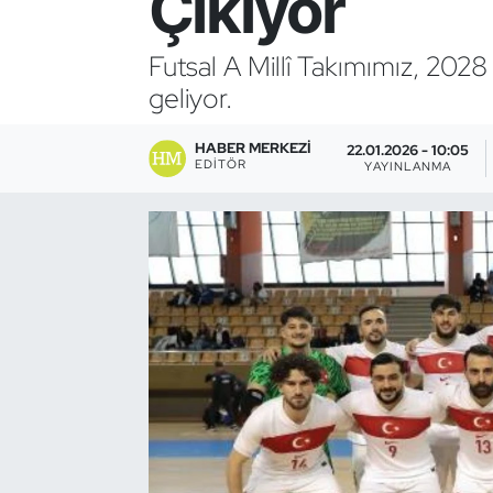
Çıkıyor
Bocce Bowling Dart
Futsal A Millî Takımımız, 2028
geliyor.
Boks
HABER MERKEZI
Briç
22.01.2026 - 10:05
EDITÖR
YAYINLANMA
Buz Hokeyi
Buz Pateni
Çim Hokeyi
Cimnastik
Curling
Dağcılık