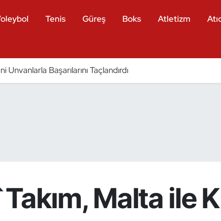
oleybol
Tenis
Güreş
Boks
Atletizm
Atıc
eni Unvanlarla Başarılarını Taçlandırdı
î Takım, Malta ile 