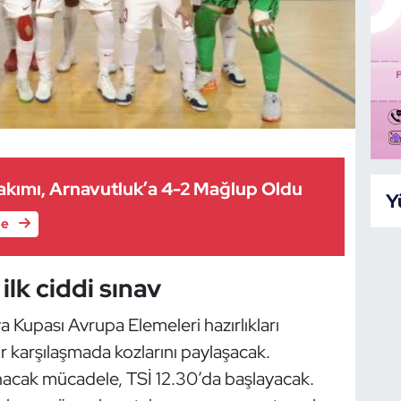
 Takımı, Arnavutluk’a 4-2 Mağlup Oldu
Y
le
lk ciddi sınav
a Kupası Avrupa Elemeleri hazırlıkları
r karşılaşmada kozlarını paylaşacak.
nacak mücadele, TSİ 12.30’da başlayacak.