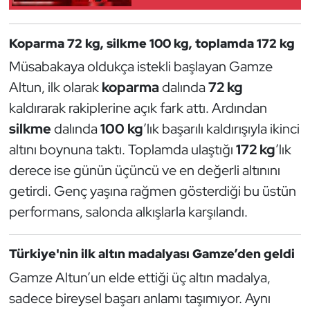
Güreş
Halter
Koparma 72 kg, silkme 100 kg, toplamda 172 kg
Müsabakaya oldukça istekli başlayan Gamze
Hava Sporları
Altun, ilk olarak
koparma
dalında
72 kg
kaldırarak rakiplerine açık fark attı. Ardından
Hentbol
silkme
dalında
100 kg
’lık başarılı kaldırışıyla ikinci
İşitme Engelli Sporcular
altını boynuna taktı. Toplamda ulaştığı
172 kg
’lık
derece ise günün üçüncü ve en değerli altınını
Judo ve Kuraş
getirdi. Genç yaşına rağmen gösterdiği bu üstün
performans, salonda alkışlarla karşılandı.
Kano ve Rafting
Karate
Türkiye'nin ilk altın madalyası Gamze’den geldi
Gamze Altun’un elde ettiği üç altın madalya,
Kayak
sadece bireysel başarı anlamı taşımıyor. Aynı