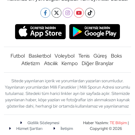
Futbol
Basketbol
Voleybol
Tenis
Güreş
Boks
Atletizm
Atıcılık
Kempo
Diğer Branşlar
Sitede yayınlanan içerik ve yorumlardan yazarları sorumludur.
Yayınlanan yorumlardan Milli Fanatikler | Milli Sporun Adresi sorumlu
tutulamaz. Sitedeki tüm harici linkler ayrı bir sayfada açılır. Sitemizde
yayınlanan haber, köşe yazıları ve fotoğraflar izin alınmaksızın kaynak
gösterilse dahi, herhangi bir ortamda kullanılamaz ve yayınlanamaz
Gizlilik Sözleşmesi
Haber Yazılımı:
TE Bilişim
|
Hizmet Şartları
İletişim
Copyright © 2026