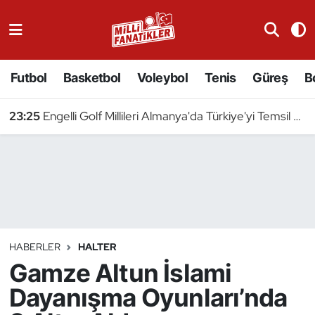
Atıcılık
Futbol
Basketbol
Voleybol
Tenis
Güreş
B
Atletizm
23:25
Engelli Golf Millileri Almanya'da Türkiye'yi Temsil Edecek
Badminton
Basketbol
Beyzbol
Bilardo
HABERLER
HALTER
Gamze Altun İslami
Binicilik
Dayanışma Oyunları’nda
Bisiklet