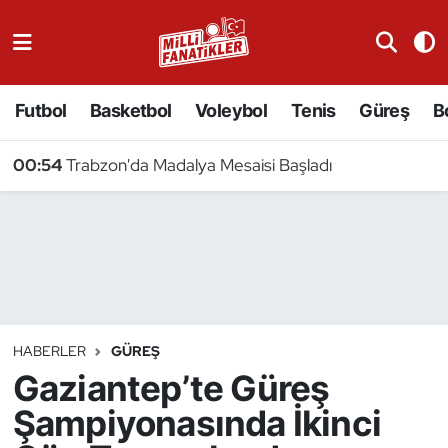
Atıcılık
Futbol
Basketbol
Voleybol
Tenis
Güreş
B
Atletizm
00:54
Trabzon'da Madalya Mesaisi Başladı
Badminton
Basketbol
Beyzbol
Bilardo
HABERLER
GÜREŞ
Gaziantep’te Güreş
Binicilik
Şampiyonasında İkinci
Bisiklet