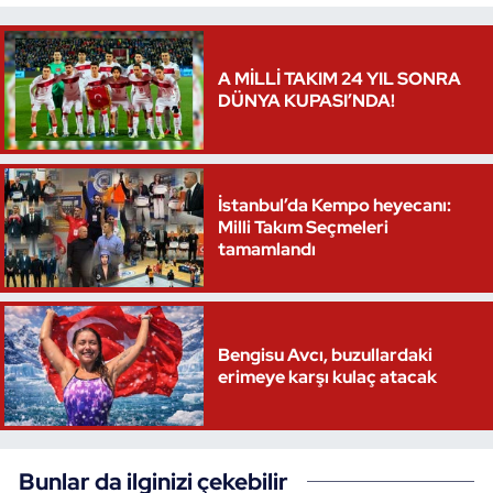
Triatlon
A MİLLİ TAKIM 24 YIL SONRA
Voleybol
DÜNYA KUPASI’NDA!
Vücut Geliştirme Fitness
İstanbul’da Kempo heyecanı:
Wushu Kungfu
Milli Takım Seçmeleri
tamamlandı
Yelken
Yüzme
Bengisu Avcı, buzullardaki
erimeye karşı kulaç atacak
Bunlar da ilginizi çekebilir