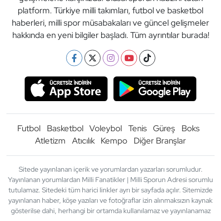
platform. Türkiye milli takımları, futbol ve basketbol
haberleri, milli spor müsabakaları ve güncel gelişmeler
hakkında en yeni bilgiler başladı. Tüm ayrıntılar burada!
Futbol
Basketbol
Voleybol
Tenis
Güreş
Boks
Atletizm
Atıcılık
Kempo
Diğer Branşlar
Sitede yayınlanan içerik ve yorumlardan yazarları sorumludur.
Yayınlanan yorumlardan Milli Fanatikler | Milli Sporun Adresi sorumlu
tutulamaz. Sitedeki tüm harici linkler ayrı bir sayfada açılır. Sitemizde
yayınlanan haber, köşe yazıları ve fotoğraflar izin alınmaksızın kaynak
gösterilse dahi, herhangi bir ortamda kullanılamaz ve yayınlanamaz