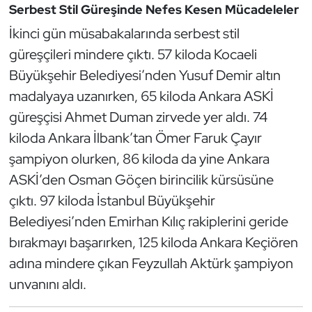
Güreş
Serbest Stil Güreşinde Nefes Kesen Mücadeleler
İkinci gün müsabakalarında serbest stil
Halter
güreşçileri mindere çıktı. 57 kiloda Kocaeli
Büyükşehir Belediyesi’nden Yusuf Demir altın
Hava Sporları
madalyaya uzanırken, 65 kiloda Ankara ASKİ
Hentbol
güreşçisi Ahmet Duman zirvede yer aldı. 74
kiloda Ankara İlbank’tan Ömer Faruk Çayır
İşitme Engelli Sporcular
şampiyon olurken, 86 kiloda da yine Ankara
ASKİ’den Osman Göçen birincilik kürsüsüne
Judo ve Kuraş
çıktı. 97 kiloda İstanbul Büyükşehir
Kano ve Rafting
Belediyesi’nden Emirhan Kılıç rakiplerini geride
bırakmayı başarırken, 125 kiloda Ankara Keçiören
Karate
adına mindere çıkan Feyzullah Aktürk şampiyon
unvanını aldı.
Kayak