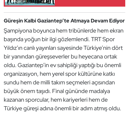
Oryantiring
Güreşin Kalbi Gaziantep’te Atmaya Devam Ediyor
Özel Sporcular
Şampiyona boyunca hem tribünlerde hem ekran
Paralimpik
başında yoğun bir ilgi gözlemlendi. TRT Spor
Yıldız’ın canlı yayınları sayesinde Türkiye’nin dört
Ragbi
bir yanından güreşseverler bu heyecana ortak
oldu. Gaziantep’in ev sahipliği yaptığı bu önemli
Satranç
organizasyon, hem yerel spor kültürüne katkı
sundu hem de milli takım seçmeleri açısından
Su Topu
büyük önem taşıdı. Final gününde madalya
Sualtı Sporları
kazanan sporcular, hem kariyerleri hem de
Türkiye güreşi adına önemli bir adım atmış oldu.
Tekvando
Tenis