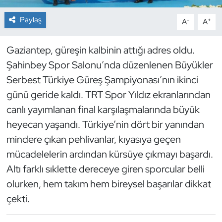
Paylaş
-
+
A
A
Dans Sporları
Dövüş Sanatı
Gaziantep, güreşin kalbinin attığı adres oldu.
Şahinbey Spor Salonu’nda düzenlenen Büyükler
E-Spor
Serbest Türkiye Güreş Şampiyonası’nın ikinci
günü geride kaldı. TRT Spor Yıldız ekranlarından
Eskrim
canlı yayımlanan final karşılaşmalarında büyük
heyecan yaşandı. Türkiye’nin dört bir yanından
Futbol
mindere çıkan pehlivanlar, kıyasıya geçen
Futsal
mücadelelerin ardından kürsüye çıkmayı başardı.
Altı farklı sıklette dereceye giren sporcular belli
Genel
olurken, hem takım hem bireysel başarılar dikkat
çekti.
Golf