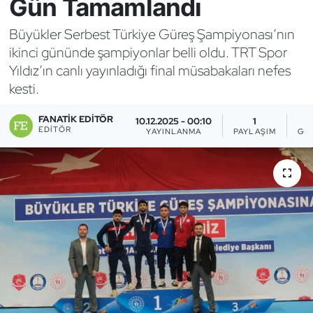
Gün Tamamlandı
Bocce Bowling Dart
Büyükler Serbest Türkiye Güreş Şampiyonası’nın
ikinci gününde şampiyonlar belli oldu. TRT Spor
Boks
Yıldız’ın canlı yayınladığı final müsabakaları nefes
kesti.
Briç
FANATIK EDITÖR
10.12.2025 - 00:10
1
Buz Hokeyi
EDITÖR
YAYINLANMA
PAYLAŞIM
GÖ
Buz Pateni
Çim Hokeyi
Cimnastik
Curling
Dağcılık