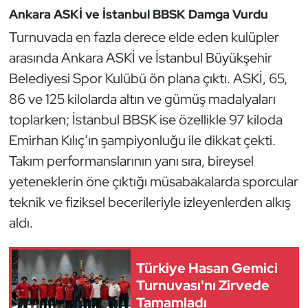
Kempo
Ankara ASKİ ve İstanbul BBSK Damga Vurdu
Turnuvada en fazla derece elde eden kulüpler
Kick Boks
arasında Ankara ASKİ ve İstanbul Büyükşehir
Belediyesi Spor Kulübü ön plana çıktı. ASKİ, 65,
Kürek
86 ve 125 kilolarda altın ve gümüş madalyaları
Masa Tenisi
toplarken; İstanbul BBSK ise özellikle 97 kiloda
Emirhan Kılıç’ın şampiyonluğu ile dikkat çekti.
Modern Pentatlon
Takım performanslarının yanı sıra, bireysel
yeteneklerin öne çıktığı müsabakalarda sporcular
Motor Sporları
teknik ve fiziksel becerileriyle izleyenlerden alkış
aldı.
Muay Thai
Okçuluk
Türkiye Hasan Gemici
Turnuvası'nı Zirvede
Optimist
Tamamladı