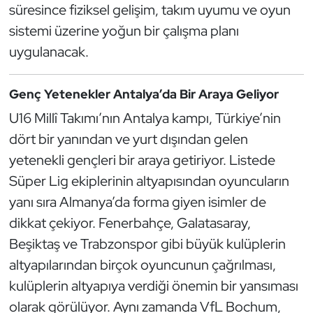
Güreş
süresince fiziksel gelişim, takım uyumu ve oyun
sistemi üzerine yoğun bir çalışma planı
Halter
uygulanacak.
Hava Sporları
Genç Yetenekler Antalya’da Bir Araya Geliyor
Hentbol
U16 Millî Takımı’nın Antalya kampı, Türkiye’nin
dört bir yanından ve yurt dışından gelen
İşitme Engelli Sporcular
yetenekli gençleri bir araya getiriyor. Listede
Süper Lig ekiplerinin altyapısından oyuncuların
Judo ve Kuraş
yanı sıra Almanya’da forma giyen isimler de
Kano ve Rafting
dikkat çekiyor. Fenerbahçe, Galatasaray,
Beşiktaş ve Trabzonspor gibi büyük kulüplerin
Karate
altyapılarından birçok oyuncunun çağrılması,
kulüplerin altyapıya verdiği önemin bir yansıması
Kayak
olarak görülüyor. Aynı zamanda VfL Bochum,