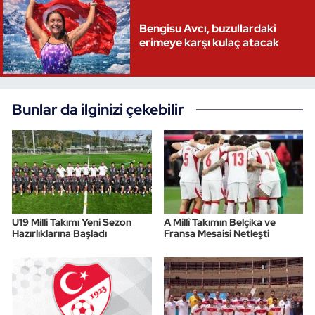
Bengisu Avcı, buzullardaki
erimeye karşı kulaç atacak
Bunlar da ilginizi çekebilir
U19 Milli Takımı Yeni Sezon
A Millî Takımın Belçika ve
Hazırlıklarına Başladı
Fransa Mesaisi Netleşti