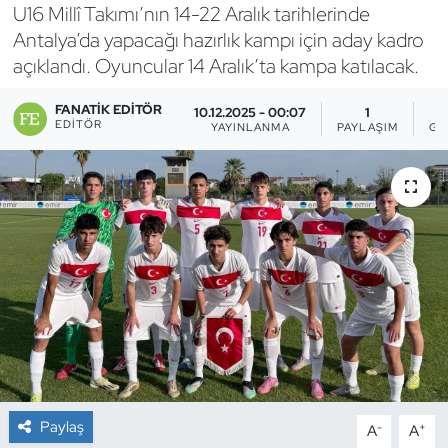
U16 Millî Takımı’nın 14-22 Aralık tarihlerinde
Bocce Bowling Dart
Antalya’da yapacağı hazırlık kampı için aday kadro
açıklandı. Oyuncular 14 Aralık’ta kampa katılacak.
Boks
FANATIK EDITÖR
10.12.2025 - 00:07
1
EDITÖR
YAYINLANMA
PAYLAŞIM
GÖ
Briç
Buz Hokeyi
Buz Pateni
Çim Hokeyi
Cimnastik
Curling
Paylaş
-
+
A
A
Dağcılık