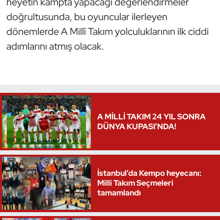
heyetin kampta yapacağı değerlendirmeler
doğrultusunda, bu oyuncular ilerleyen
Triatlon
dönemlerde A Millî Takım yolculuklarının ilk ciddi
Voleybol
adımlarını atmış olacak.
Vücut Geliştirme Fitness
Wushu Kungfu
A MİLLİ TAKIM 24 YIL SONRA
Yelken
DÜNYA KUPASI’NDA!
Yüzme
İstanbul’da Kempo heyecanı:
Milli Takım Seçmeleri
tamamlandı