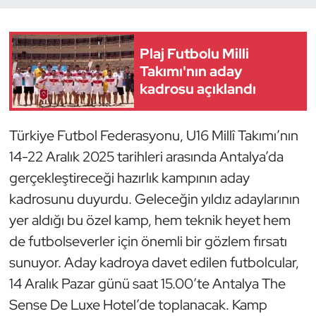
Dans Sporları
Plaj Futbolu Milli
Dövüş Sanatı
Takımı'nın aday
kadrosu açıklandı
E-Spor
Türkiye Futbol Federasyonu, U16 Millî Takımı’nın
Eskrim
14-22 Aralık 2025 tarihleri arasında Antalya’da
gerçekleştireceği hazırlık kampının aday
Futbol
kadrosunu duyurdu. Geleceğin yıldız adaylarının
Futsal
yer aldığı bu özel kamp, hem teknik heyet hem
de futbolseverler için önemli bir gözlem fırsatı
Genel
sunuyor. Aday kadroya davet edilen futbolcular,
14 Aralık Pazar günü saat 15.00’te Antalya The
Golf
Sense De Luxe Hotel’de toplanacak. Kamp