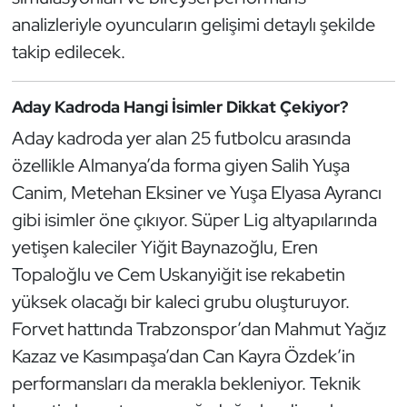
analizleriyle oyuncuların gelişimi detaylı şekilde
Oryantiring
takip edilecek.
Özel Sporcular
Aday Kadroda Hangi İsimler Dikkat Çekiyor?
Paralimpik
Aday kadroda yer alan 25 futbolcu arasında
özellikle Almanya’da forma giyen Salih Yuşa
Ragbi
Canim, Metehan Eksiner ve Yuşa Elyasa Ayrancı
Satranç
gibi isimler öne çıkıyor. Süper Lig altyapılarında
yetişen kaleciler Yiğit Baynazoğlu, Eren
Su Topu
Topaloğlu ve Cem Uskanyiğit ise rekabetin
yüksek olacağı bir kaleci grubu oluşturuyor.
Sualtı Sporları
Forvet hattında Trabzonspor’dan Mahmut Yağız
Tekvando
Kazaz ve Kasımpaşa’dan Can Kayra Özdek’in
performansları da merakla bekleniyor. Teknik
Tenis