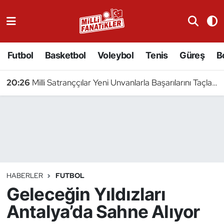
Atıcılık
Futbol
Basketbol
Voleybol
Tenis
Güreş
B
Atletizm
20:26
Milli Satranççılar Yeni Unvanlarla Başarılarını Taçlandırdı
Badminton
Basketbol
Beyzbol
Bilardo
HABERLER
FUTBOL
Geleceğin Yıldızları
Binicilik
Antalya’da Sahne Alıyor
Bisiklet