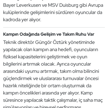
Kempo
Bayer Leverkusen ve MSV Duisburg gibi Avrupa
kulüplerinde gelişimlerini sürdüren oyuncular da
Kick Boks
kadroda yer alıyor.
Kürek
Kampın Odağında Gelişim ve Takım Ruhu Var
Masa Tenisi
Teknik direktör Güngör Öztürk yönetiminde
yapılacak olan kampın ana hedefi, oyuncuların
Modern Pentatlon
fiziksel kapasitelerini geliştirmek ve oyun
bilgilerini artırmak olacak. Ayrıca oyuncular
Motor Sporları
arasındaki uyumu artırmak, takım olma bilincini
güçlendirmek ve uluslararası turnuvalar öncesi
Muay Thai
hazırlık niteliğinde bir ortam oluşturmak da
Okçuluk
kampın öncelikleri arasında yer alıyor. Kamp
süresince yapılacak taktik çalışmalar, iç saha maç
Optimist
simülasyonları ve bireysel performans