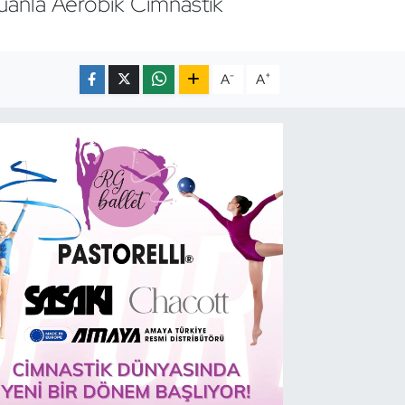
puanla Aerobik Cimnastik
-
+
A
A