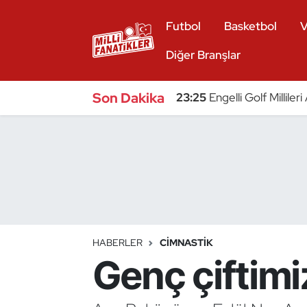
Futbol
Basketbol
V
Atıcılık
Diğer Branşlar
Atletizm
Son Dakika
23:25
Engelli Golf Millile
Badminton
Basketbol
Beyzbol
Bilardo
HABERLER
CIMNASTIK
Genç çiftimi
Binicilik
Bisiklet