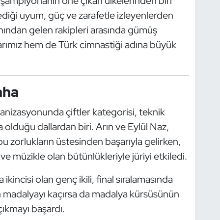
, şampiyonanın öne çıkan ülkelerinden biri
lediği uyum, güç ve zarafetle izleyenlerden
anından gelen rakipleri arasında gümüş
rımız hem de Türk cimnastiği adına büyük
aha
anizasyonunda çiftler kategorisi, teknik
olduğu dallardan biri. Arın ve Eylül Naz,
 bu zorlukların üstesinden başarıyla gelirken,
ve müzikle olan bütünlükleriyle jüriyi etkiledi.
kincisi olan genç ikili, final sıralamasında
ltın madalyayı kaçırsa da madalya kürsüsünün
çıkmayı başardı.