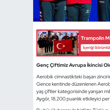
Dans Sporları
Dövüş Sanatı
E-Spor
Trampolin Mi
İçeriği Görüntü
Eskrim
Futbol
Genç Çiftimiz Avrupa İkincisi Ol
Futsal
Aerobik cimnastikteki başarı zincir
Gence kentinde düzenlenen Aerobi
Genel
yaş çiftler kategorisinde yarışan mi
Aygör, 18.200 puanlık etkileyici per
Golf