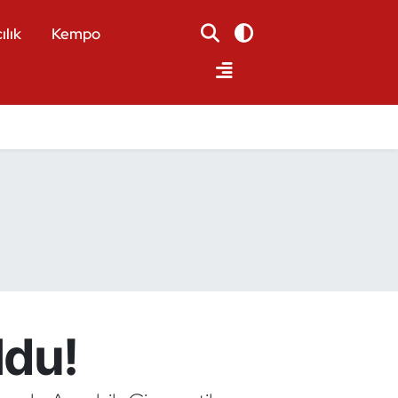
ılık
Kempo
ldu!