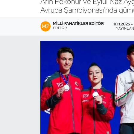
Arın Pekönür ve Eylül Naz Ayg
Avrupa Şampiyonası'nda gümü
Bocce Bowling Dart
MILLI FANATIKLER EDITÖR
11.11.2025 -
Boks
EDITÖR
YAYINLA
Briç
Buz Hokeyi
Buz Pateni
Çim Hokeyi
Cimnastik
Curling
Dağcılık