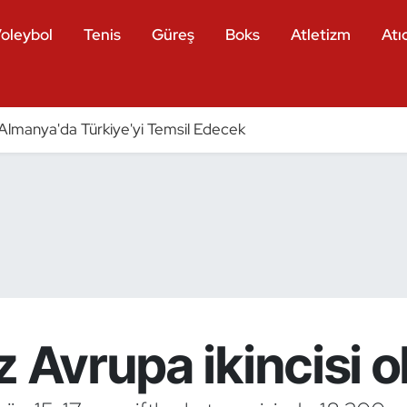
oleybol
Tenis
Güreş
Boks
Atletizm
Atıc
ri Almanya'da Türkiye'yi Temsil Edecek
z Avrupa ikincisi o