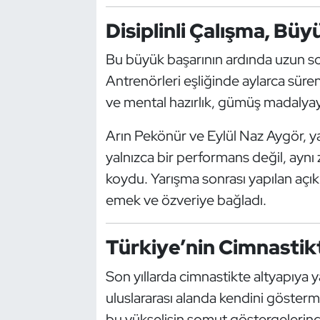
Kempo
Disiplinli Çalışma, Büy
Kick Boks
Bu büyük başarının ardında uzun solu
Antrenörleri eşliğinde aylarca süren
Kürek
ve mental hazırlık, gümüş madalyay
Masa Tenisi
Arın Pekönür ve Eylül Naz Aygör, yar
yalnızca bir performans değil, aynı
Modern Pentatlon
koydu. Yarışma sonrası yapılan açıkl
Motor Sporları
emek ve özveriye bağladı.
Muay Thai
Türkiye’nin Cimnastik
Okçuluk
Son yıllarda cimnastikte altyapıya y
uluslararası alanda kendini gösterme
Optimist
bu yükselişin somut göstergelerind