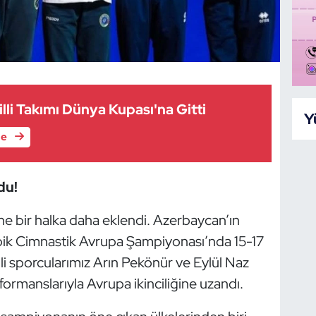
lli Takımı Dünya Kupası'na Gitti
Y
le
du!
ine bir halka daha eklendi. Azerbaycan’ın
k Cimnastik Avrupa Şampiyonası’nda 15-17
lli sporcularımız Arın Pekönür ve Eylül Naz
formanslarıyla Avrupa ikinciliğine uzandı.