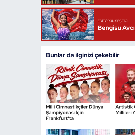
Triatlon
EDITÖRÜN SEÇTIĞI
Bengisu Avcı,
Voleybol
Vücut Geliştirme Fitness
Bunlar da ilginizi çekebilir
Wushu Kungfu
Yelken
Yüzme
Milli Cimnastikçiler Dünya
Artistik
Şampiyonası İçin
Millileri
Frankfurt'ta