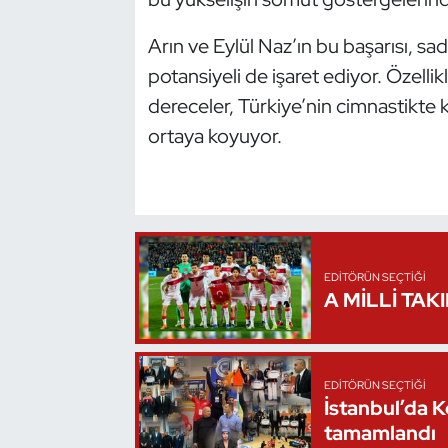
Oryantiring
Arın ve Eylül Naz’ın bu başarısı, 
potansiyeli de işaret ediyor. Özelli
Özel Sporcular
dereceler, Türkiye’nin cimnastikte ka
Paralimpik
ortaya koyuyor.
Ragbi
Satranç
EDITÖRÜN SEÇTIĞI
Su Topu
A MİLLİ TAK
Sualtı Sporları
Tekvando
EDITÖRÜN SEÇTIĞI
İstanbul’da 
tamamlandı
Tenis