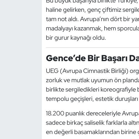
Bu büyük başarıyla birlikte Türkiye
Güreş
haline gelirken, genç çiftimiz sergi
Halter
tam not aldı. Avrupa’nın dört bir y
madalyayı kazanmak, hem sporcula
Hava Sporları
bir gurur kaynağı oldu.
Hentbol
Gence’de Bir Başarı D
İşitme Engelli Sporcular
UEG (Avrupa Cimnastik Birliği) org
zorluk ve mutlak uyumun ön planda 
Judo ve Kuraş
birlikte sergiledikleri koreografiyle
Kano ve Rafting
tempolu geçişleri, estetik duruşları 
18.200 puanlık dereceleriyle Avrupa i
Karate
sadece birkaç saliselik farklarla a
Kayak
en değerli basamaklarından birine 