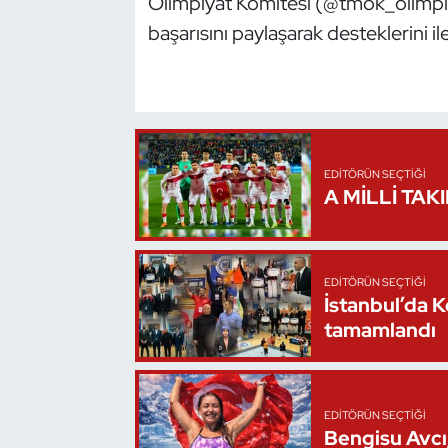
Olimpiyat Komitesi (@tmok_olimpiyat)
Oryantiring
başarısını paylaşarak desteklerini ile
Özel Sporcular
Paralimpik
EDITÖRÜN SEÇTIĞI
Ragbi
A MİLLİ TAK
Satranç
Su Topu
EDITÖRÜN SEÇTIĞI
İstanbul’da 
tamamlandı
Sualtı Sporları
Tekvando
EDITÖRÜN SEÇTIĞI
Bengisu Avcı,
Tenis