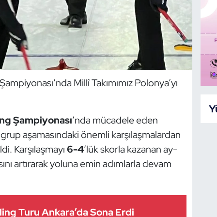
Şampiyonası’nda Millî Takımımız Polonya’yı
Y
ing Şampiyonası
’nda mücadele eden
, grup aşamasındaki önemli karşılaşmalardan
eldi. Karşılaşmayı
6-4
’lük skorla kazanan ay-
yısını artırarak yoluna emin adımlarla devam
ling Turu Ankara’da Sona Erdi