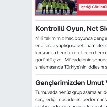
Güreş
İçeriği Görüntü
Halter
Hava Sporları
Kontrollü Oyun, Net S
Millî takımımız maç boyunca dengeli 
Hentbol
end’lerde yaptığı isabetli hamleler
İşitme Engelli Sporcular
karşısında hem teknik beceri hem d
görüntü çizdi. Mücadelenin sonund
Judo ve Kuraş
sıralamasında Türkiye’nin iddiasını 
Kano ve Rafting
Gençlerimizden Umut 
Karate
Turnuvada henüz grup aşamaları de
sergilediği mücadeleci performa
Kayak
cephesinde memnuniyetle karşılanıy