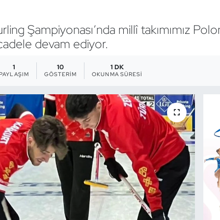
ling Şampiyonası’nda millî takımımız Pol
Mücadele devam ediyor.
1
10
1 DK
PAYLAŞIM
GÖSTERIM
OKUNMA SÜRESI