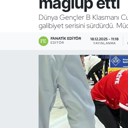
mağlup etti
Bocce Bowling Dart
Dünya Gençler B Klasmanı Cur
galibiyet serisini sürdürdü. 
Boks
FANATIK EDITÖR
Briç
18.12.2025 - 11:18
EDITÖR
YAYINLANMA
Buz Hokeyi
Buz Pateni
Çim Hokeyi
Cimnastik
Curling
Dağcılık