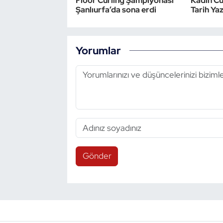
Floor Curling Şampiyonası
Kadın Cur
Şanlıurfa’da sona erdi
Tarih Ya
Yorumlar
Gönder