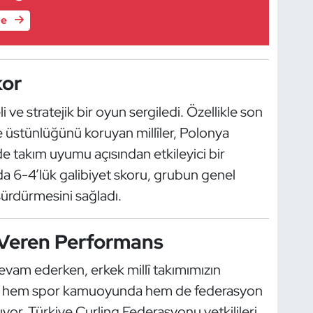
le
kor
ve stratejik bir oyun sergiledi. Özellikle son
le üstünlüğünü koruyan millîler, Polonya
e takım uyumu açısından etkileyici bir
a 6-4’lük galibiyet skoru, grubun genel
sürdürmesini sağladı.
Veren Performans
vam ederken, erkek millî takımımızın
ns hem spor kamuoyunda hem de federasyon
or. Türkiye Curling Federasyonu yetkilileri,