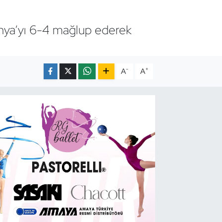
onya’yı 6-4 mağlup ederek
-
+
A
A