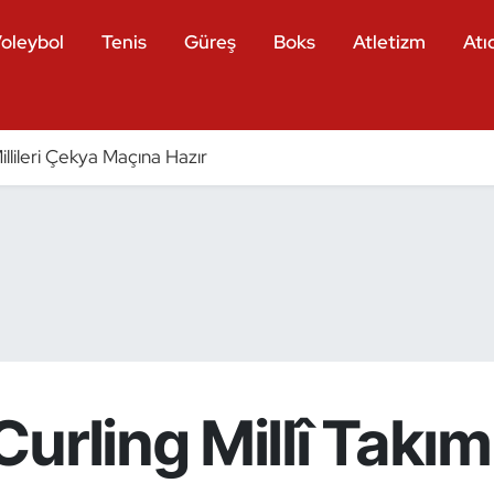
oleybol
Tenis
Güreş
Boks
Atletizm
Atıc
llileri Çekya Maçına Hazır
urling Millî Takım