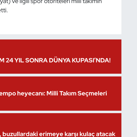
 ve ilgili spor otoriteleri millî takımın
tti.
IM 24 YIL SONRA DÜNYA KUPASI’NDA!
Kempo heyecanı: Milli Takım Seçmeleri
 buzullardaki erimeye karşı kulaç atacak