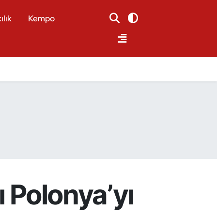
ılık
Kempo
ı Polonya’yı