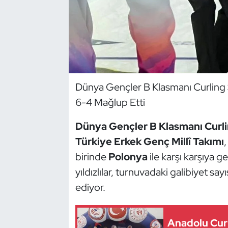
Dans Sporları
Dövüş Sanatı
E-Spor
Dünya Gençler B Klasmanı Curling 
6-4 Mağlup Etti
Eskrim
Dünya Gençler B Klasmanı Curl
Futbol
Türkiye Erkek Genç Millî Takımı
Futsal
birinde
Polonya
ile karşı karşıya g
yıldızlılar, turnuvadaki galibiyet sa
Genel
ediyor.
Golf
Anadolu Cur