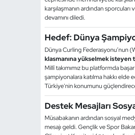
Kempo
karşılaşmanın ardından sporcuları v
devamını diledi.
Kick Boks
Hedef: Dünya Şampiyo
Kürek
Dünya Curling Federasyonu’nun (W
Masa Tenisi
klasmanına yükselmek isteyen t
Modern Pentatlon
Millî takımımız bu platformda başar
şampiyonalara katılma hakkı elde e
Motor Sporları
Türkiye'nin konumunu güçlendirec
Muay Thai
Destek Mesajları Sos
Okçuluk
Müsabakanın ardından sosyal medy
mesajı geldi. Gençlik ve Spor Bakan
Optimist