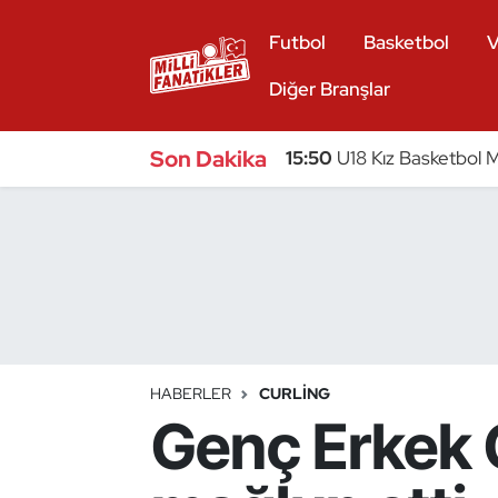
Futbol
Basketbol
V
Atıcılık
Diğer Branşlar
Atletizm
Son Dakika
15:50
U18 Kız Basketbol Mi
Badminton
Basketbol
Beyzbol
Bilardo
HABERLER
CURLING
Genç Erkek C
Binicilik
Bisiklet