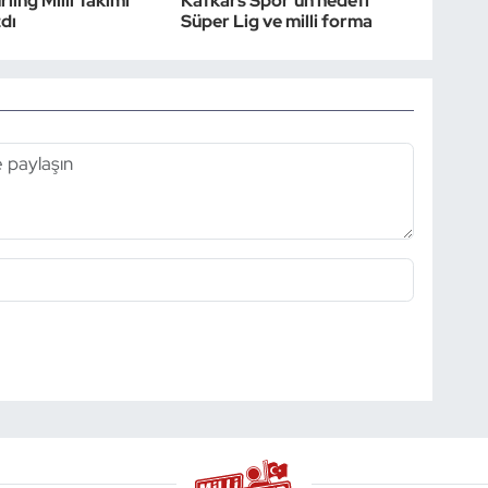
ling Milli Takımı
Kafkars Spor’un hedefi
zdı
Süper Lig ve milli forma