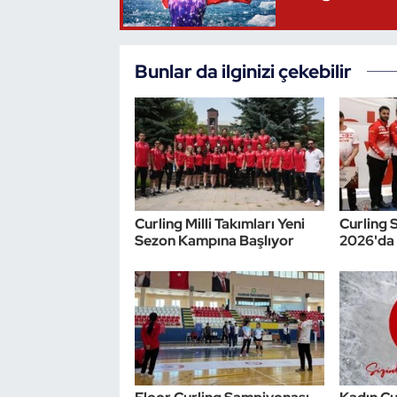
Triatlon
Bunlar da ilginizi çekebilir
Voleybol
Vücut Geliştirme Fitness
Wushu Kungfu
Yelken
Curling Milli Takımları Yeni
Curling 
Sezon Kampına Başlıyor
2026'da 
Yüzme