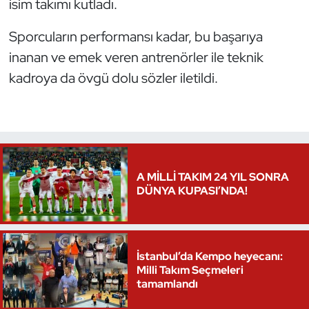
isim takımı kutladı.
Triatlon
Sporcuların performansı kadar, bu başarıya
inanan ve emek veren antrenörler ile teknik
Voleybol
kadroya da övgü dolu sözler iletildi.
Vücut Geliştirme Fitness
Wushu Kungfu
Yelken
A MİLLİ TAKIM 24 YIL SONRA
DÜNYA KUPASI’NDA!
Yüzme
İstanbul’da Kempo heyecanı:
Milli Takım Seçmeleri
tamamlandı