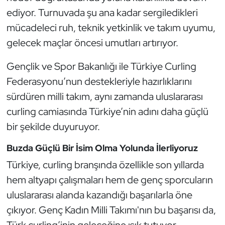
Kempo
ediyor. Turnuvada şu ana kadar sergiledikleri
mücadeleci ruh, teknik yetkinlik ve takım uyumu,
Kick Boks
gelecek maçlar öncesi umutları artırıyor.
Kürek
Gençlik ve Spor Bakanlığı ile Türkiye Curling
Federasyonu’nun destekleriyle hazırlıklarını
Masa Tenisi
sürdüren milli takım, aynı zamanda uluslararası
curling camiasında Türkiye’nin adını daha güçlü
Modern Pentatlon
bir şekilde duyuruyor.
Motor Sporları
Buzda Güçlü Bir İsim Olma Yolunda İlerliyoruz
Muay Thai
Türkiye, curling branşında özellikle son yıllarda
hem altyapı çalışmaları hem de genç sporcuların
Okçuluk
uluslararası alanda kazandığı başarılarla öne
çıkıyor. Genç Kadın Milli Takımı'nın bu başarısı da,
Optimist