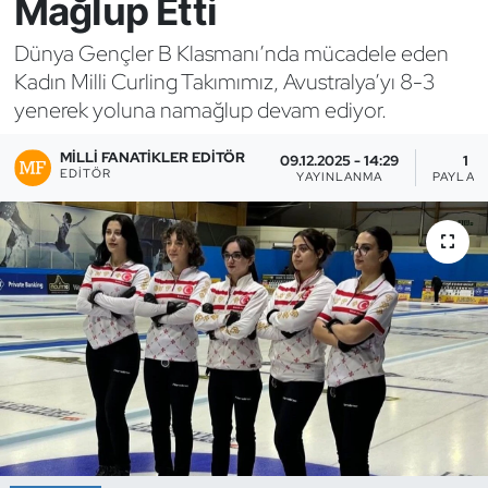
Mağlup Etti
Bocce Bowling Dart
Dünya Gençler B Klasmanı’nda mücadele eden
Kadın Milli Curling Takımımız, Avustralya’yı 8-3
Boks
yenerek yoluna namağlup devam ediyor.
Briç
MILLI FANATIKLER EDITÖR
09.12.2025 - 14:29
1
EDITÖR
YAYINLANMA
PAYLAŞ
Buz Hokeyi
Buz Pateni
Çim Hokeyi
Cimnastik
Curling
Dağcılık