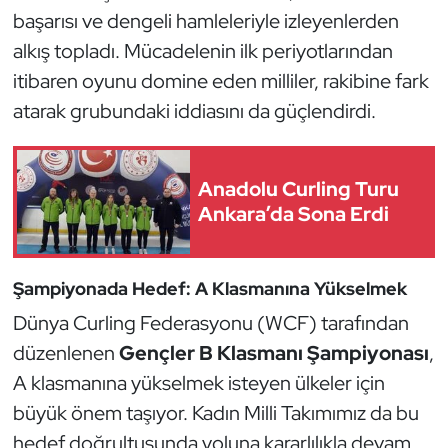
Güreş
başarısı ve dengeli hamleleriyle izleyenlerden
alkış topladı. Mücadelenin ilk periyotlarından
Halter
itibaren oyunu domine eden milliler, rakibine fark
Hava Sporları
atarak grubundaki iddiasını da güçlendirdi.
Hentbol
Anadolu Curling Turu
İşitme Engelli Sporcular
Ankara’da Sona Erdi
Judo ve Kuraş
Şampiyonada Hedef: A Klasmanına Yükselmek
Kano ve Rafting
Dünya Curling Federasyonu (WCF) tarafından
düzenlenen
Gençler B Klasmanı Şampiyonası
,
Karate
A klasmanına yükselmek isteyen ülkeler için
büyük önem taşıyor. Kadın Milli Takımımız da bu
Kayak
hedef doğrultusunda yoluna kararlılıkla devam