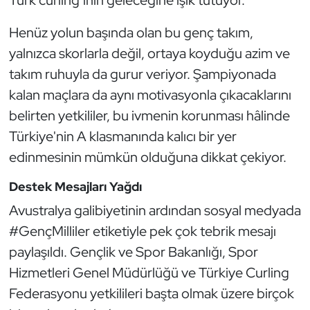
Türk curling’inin geleceğine ışık tutuyor.
Oryantiring
Henüz yolun başında olan bu genç takım,
yalnızca skorlarla değil, ortaya koyduğu azim ve
Özel Sporcular
takım ruhuyla da gurur veriyor. Şampiyonada
Paralimpik
kalan maçlara da aynı motivasyonla çıkacaklarını
belirten yetkililer, bu ivmenin korunması hâlinde
Ragbi
Türkiye'nin A klasmanında kalıcı bir yer
edinmesinin mümkün olduğuna dikkat çekiyor.
Satranç
Destek Mesajları Yağdı
Su Topu
Avustralya galibiyetinin ardından sosyal medyada
#GençMilliler etiketiyle pek çok tebrik mesajı
Sualtı Sporları
paylaşıldı. Gençlik ve Spor Bakanlığı, Spor
Tekvando
Hizmetleri Genel Müdürlüğü ve Türkiye Curling
Federasyonu yetkilileri başta olmak üzere birçok
Tenis