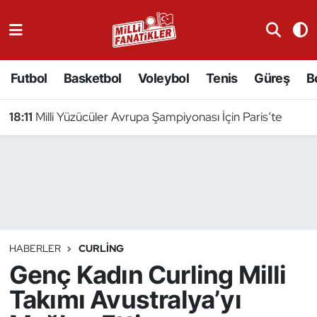
Atıcılık
Futbol
Basketbol
Voleybol
Tenis
Güreş
B
Atletizm
18:11
Milli Yüzücüler Avrupa Şampiyonası İçin Paris’te
Badminton
Basketbol
Beyzbol
Bilardo
HABERLER
CURLING
Genç Kadın Curling Milli
Binicilik
Takımı Avustralya’yı
Bisiklet