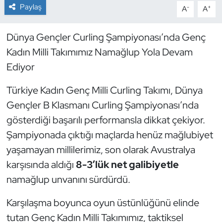
Paylaş
-
+
A
A
Dans Sporları
Dünya Gençler Curling Şampiyonası’nda Genç
Dövüş Sanatı
Kadın Milli Takımımız Namağlup Yola Devam
Ediyor
E-Spor
Türkiye Kadın Genç Milli Curling Takımı, Dünya
Eskrim
Gençler B Klasmanı Curling Şampiyonası’nda
gösterdiği başarılı performansla dikkat çekiyor.
Futbol
Şampiyonada çıktığı maçlarda henüz mağlubiyet
yaşamayan millilerimiz, son olarak Avustralya
Futsal
karşısında aldığı
8-3’lük net galibiyetle
Genel
namağlup unvanını sürdürdü.
Golf
Karşılaşma boyunca oyun üstünlüğünü elinde
tutan Genç Kadın Milli Takımımız, taktiksel