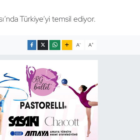
nda Türkiye’yi temsil ediyor.
-
+
A
A