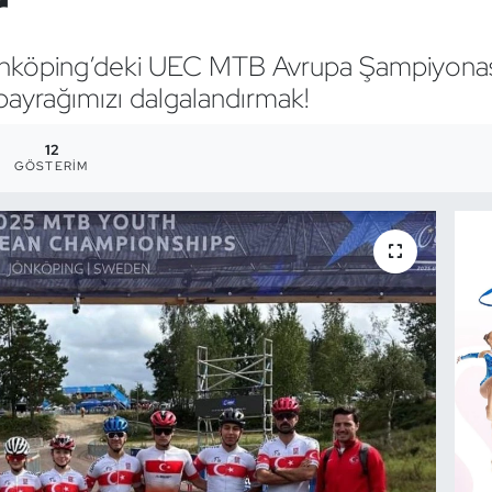
r
önköping’deki UEC MTB Avrupa Şampiyonası’
ayrağımızı dalgalandırmak!
12
GÖSTERIM