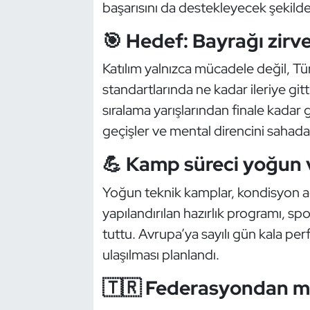
başarısını da destekleyecek şekilde 
Oryantiring
🎯 Hedef: Bayrağı zir
Özel Sporcular
Katılım yalnızca mücadele değil, Tür
standartlarında ne kadar ileriye git
Paralimpik
sıralama yarışlarından finale kada
Ragbi
geçişler ve mental direncini sahada
💪 Kamp süreci yoğun ve
Satranç
Yoğun teknik kamplar, kondisyon ağı
Su Topu
yapılandırılan hazırlık programı, 
Sualtı Sporları
tuttu. Avrupa’ya sayılı gün kala pe
ulaşılması planlandı.
Tekvando
🇹🇷 Federasyondan mo
Tenis