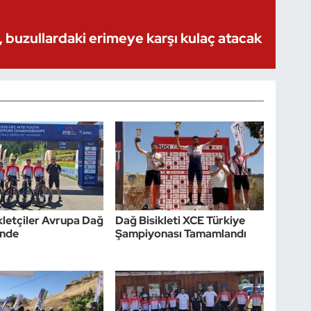
 buzullardaki erimeye karşı kulaç atacak
ikletçiler Avrupa Dağ
Dağ Bisikleti XCE Türkiye
'nde
Şampiyonası Tamamlandı