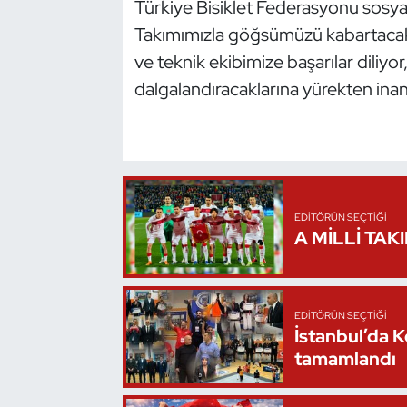
Türkiye Bisiklet Federasyonu sosya
Takımımızla göğsümüzü kabartacak 
Triatlon
ve teknik ekibimize başarılar diliyor
Voleybol
dalgalandıracaklarına yürekten inan
Vücut Geliştirme Fitness
Wushu Kungfu
EDITÖRÜN SEÇTIĞI
Yelken
A MİLLİ TAK
Yüzme
EDITÖRÜN SEÇTIĞI
İstanbul’da 
tamamlandı