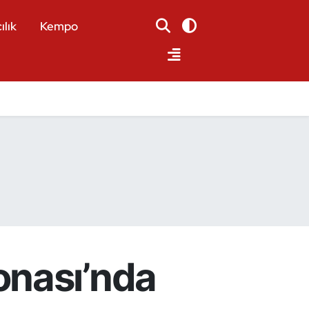
ılık
Kempo
onası’nda