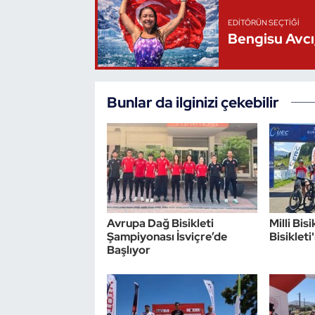
EDITÖRÜN SEÇTIĞI
Bengisu Avcı,
Bunlar da ilginizi çekebilir
Avrupa Dağ Bisikleti
Milli Bis
Şampiyonası İsviçre’de
Bisikleti
Başlıyor