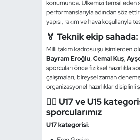
konumunda. Ülkemizi temsil eden s
Güreş
performanslarıyla adından söz ettir
Halter
yapısı, rakım ve hava koşullarıyla tes
🏅 Teknik ekip sahada:
Hava Sporları
Milli takım kadrosu şu isimlerden o
Hentbol
Bayram Eroğlu
,
Cemal Kuş
,
Ayşe
İşitme Engelli Sporcular
sporcuları önce fiziksel hazırlıkla s
çalışmaları, bireysel zaman deneme
Judo ve Kuraş
organizasyonel hazırlıklar disiplinli
Kano ve Rafting
🚵‍♂️ U17 ve U15 katego
sporcularımız
Karate
U17 kategorisi
:
Kayak
Eren Geçim