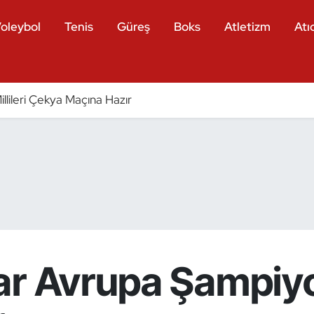
oleybol
Tenis
Güreş
Boks
Atletizm
Atıc
llileri Çekya Maçına Hazır
ar Avrupa Şampiy