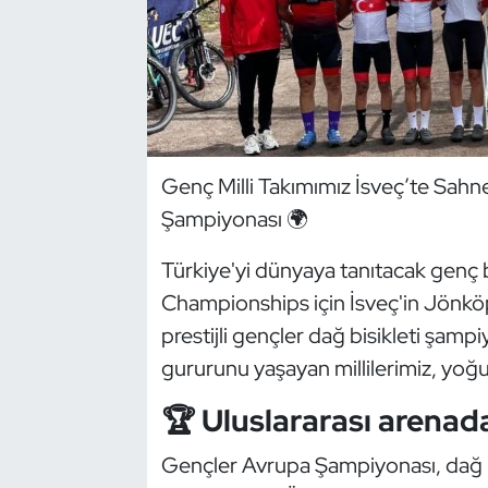
Dans Sporları
Dövüş Sanatı
E-Spor
Genç Milli Takımımız İsveç’te Sah
Şampiyonası 🌍
Eskrim
Türkiye'yi dünyaya tanıtacak gen
Futbol
Championships için İsveç'in Jönköp
Futsal
prestijli gençler dağ bisikleti şamp
gururunu yaşayan millilerimiz, yoğun
Genel
🏆 Uluslararası arenad
Golf
Gençler Avrupa Şampiyonası, dağ bi