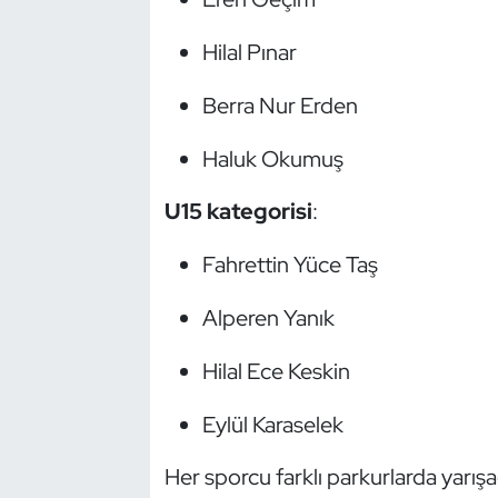
Kempo
Hilal Pınar
Kick Boks
Berra Nur Erden
Kürek
Haluk Okumuş
Masa Tenisi
U15 kategorisi
:
Modern Pentatlon
Fahrettin Yüce Taş
Motor Sporları
Alperen Yanık
Muay Thai
Hilal Ece Keskin
Okçuluk
Eylül Karaselek
Optimist
Her sporcu farklı parkurlarda yarı