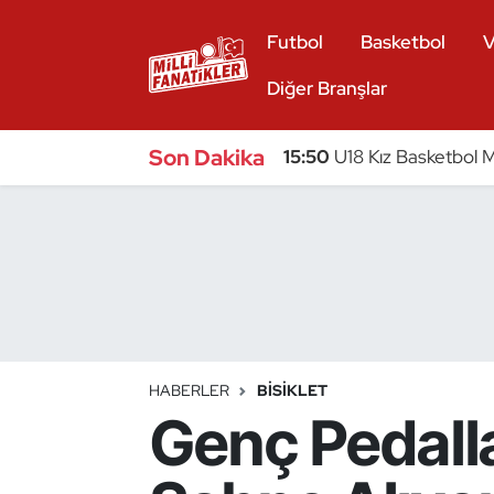
Futbol
Basketbol
V
Atıcılık
Diğer Branşlar
Atletizm
Son Dakika
15:50
U18 Kız Basketbol Mi
Badminton
Basketbol
Beyzbol
Bilardo
HABERLER
BISIKLET
Genç Pedall
Binicilik
Bisiklet