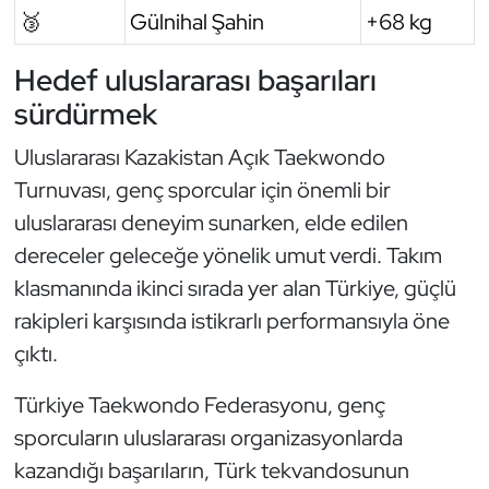
🥉
Gülnihal Şahin
+68 kg
Triatlon
Hedef uluslararası başarıları
Voleybol
sürdürmek
Uluslararası Kazakistan Açık Taekwondo
Vücut Geliştirme Fitness
Turnuvası, genç sporcular için önemli bir
Wushu Kungfu
uluslararası deneyim sunarken, elde edilen
dereceler geleceğe yönelik umut verdi. Takım
Yelken
klasmanında ikinci sırada yer alan Türkiye, güçlü
rakipleri karşısında istikrarlı performansıyla öne
Yüzme
çıktı.
Türkiye Taekwondo Federasyonu, genç
sporcuların uluslararası organizasyonlarda
kazandığı başarıların, Türk tekvandosunun