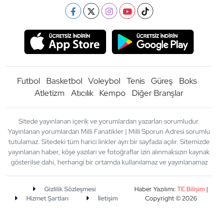
Futbol
Basketbol
Voleybol
Tenis
Güreş
Boks
Atletizm
Atıcılık
Kempo
Diğer Branşlar
Sitede yayınlanan içerik ve yorumlardan yazarları sorumludur.
Yayınlanan yorumlardan Milli Fanatikler | Milli Sporun Adresi sorumlu
tutulamaz. Sitedeki tüm harici linkler ayrı bir sayfada açılır. Sitemizde
yayınlanan haber, köşe yazıları ve fotoğraflar izin alınmaksızın kaynak
gösterilse dahi, herhangi bir ortamda kullanılamaz ve yayınlanamaz
Gizlilik Sözleşmesi
Haber Yazılımı:
TE Bilişim
|
Hizmet Şartları
İletişim
Copyright © 2026