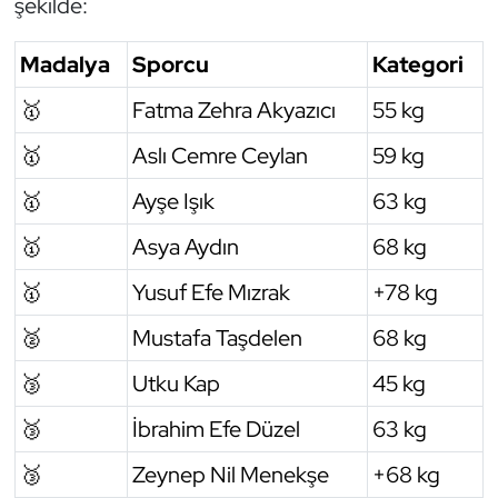
şekilde:
Oryantiring
Madalya
Sporcu
Kategori
Özel Sporcular
🥇
Fatma Zehra Akyazıcı
55 kg
Paralimpik
🥇
Aslı Cemre Ceylan
59 kg
🥇
Ayşe Işık
63 kg
Ragbi
🥇
Asya Aydın
68 kg
Satranç
🥇
Yusuf Efe Mızrak
+78 kg
Su Topu
🥈
Mustafa Taşdelen
68 kg
Sualtı Sporları
🥉
Utku Kap
45 kg
🥉
İbrahim Efe Düzel
63 kg
Tekvando
🥉
Zeynep Nil Menekşe
+68 kg
Tenis