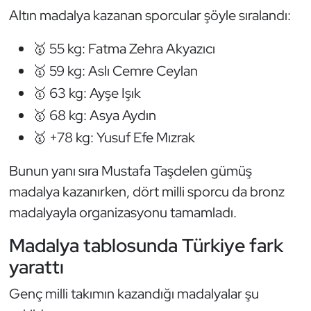
Kempo
Altın madalya kazanan sporcular şöyle sıralandı:
🥇 55 kg: Fatma Zehra Akyazıcı
Kick Boks
🥇 59 kg: Aslı Cemre Ceylan
Kürek
🥇 63 kg: Ayşe Işık
🥇 68 kg: Asya Aydın
Masa Tenisi
🥇 +78 kg: Yusuf Efe Mızrak
Modern Pentatlon
Bunun yanı sıra Mustafa Taşdelen gümüş
Motor Sporları
madalya kazanırken, dört milli sporcu da bronz
madalyayla organizasyonu tamamladı.
Muay Thai
Madalya tablosunda Türkiye fark
Okçuluk
yarattı
Genç milli takımın kazandığı madalyalar şu
Optimist