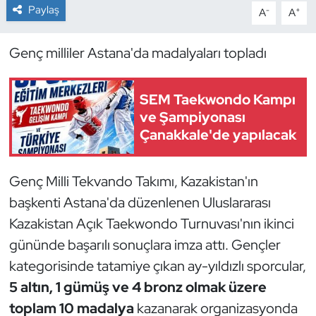
Paylaş
-
+
A
A
Dans Sporları
Genç milliler Astana'da madalyaları topladı
Dövüş Sanatı
SEM Taekwondo Kampı
E-Spor
ve Şampiyonası
Çanakkale'de yapılacak
Eskrim
Futbol
Genç Milli Tekvando Takımı, Kazakistan'ın
başkenti Astana'da düzenlenen Uluslararası
Futsal
Kazakistan Açık Taekwondo Turnuvası'nın ikinci
gününde başarılı sonuçlara imza attı. Gençler
Genel
kategorisinde tatamiye çıkan ay-yıldızlı sporcular,
Golf
5 altın, 1 gümüş ve 4 bronz olmak üzere
toplam 10 madalya
kazanarak organizasyonda