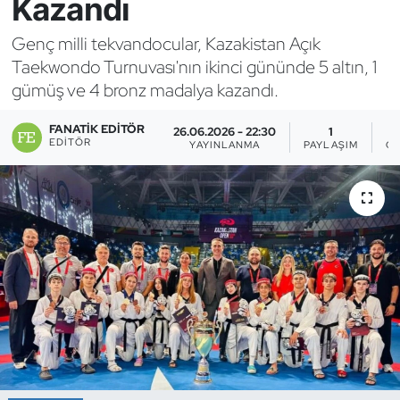
Kazandı
Bocce Bowling Dart
Genç milli tekvandocular, Kazakistan Açık
Taekwondo Turnuvası'nın ikinci gününde 5 altın, 1
Boks
gümüş ve 4 bronz madalya kazandı.
Briç
FANATIK EDITÖR
26.06.2026 - 22:30
1
EDITÖR
YAYINLANMA
PAYLAŞIM
G
Buz Hokeyi
Buz Pateni
Çim Hokeyi
Cimnastik
Curling
Dağcılık