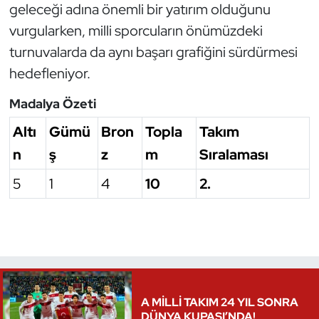
geleceği adına önemli bir yatırım olduğunu
vurgularken, milli sporcuların önümüzdeki
turnuvalarda da aynı başarı grafiğini sürdürmesi
hedefleniyor.
Madalya Özeti
Altı
Gümü
Bron
Topla
Takım
n
ş
z
m
Sıralaması
5
1
4
10
2.
A MİLLİ TAKIM 24 YIL SONRA
DÜNYA KUPASI’NDA!