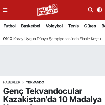
Atıcılık
Futbol
Basketbol
Voleybol
Tenis
Güreş
B
Atletizm
01:10
Koray Uygun Dünya Şampiyonası’nda Finale Koştu
Badminton
Basketbol
Beyzbol
Bilardo
HABERLER
TEKVANDO
Genç Tekvandocular
Binicilik
Kazakistan'da 10 Madalya
Bisiklet