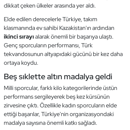
Güreş
dikkat çeken ülkeler arasında yer aldı.
Halter
Elde edilen derecelerle Türkiye, takım
klasmanında ev sahibi Kazakistan'ın ardından
Hava Sporları
ikinci sırayı
alarak önemli bir başarıya ulaştı.
Genç sporcuların performansı, Türk
Hentbol
tekvandosunun altyapıdaki gücünü bir kez daha
İşitme Engelli Sporcular
ortaya koydu.
Beş sıklette altın madalya geldi
Judo ve Kuraş
Milli sporcular, farklı kilo kategorilerinde üstün
Kano ve Rafting
performans sergileyerek beş kez kürsünün
zirvesine çıktı. Özellikle kadın sporcuların elde
Karate
ettiği başarılar, Türkiye'nin organizasyondaki
Kayak
madalya sayısına önemli katkı sağladı.