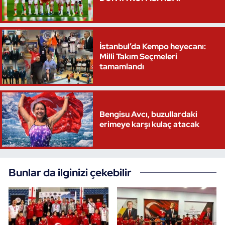
İstanbul’da Kempo heyecanı:
Milli Takım Seçmeleri
tamamlandı
Bengisu Avcı, buzullardaki
erimeye karşı kulaç atacak
Bunlar da ilginizi çekebilir