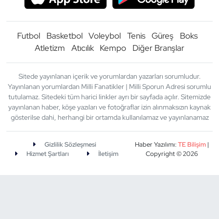
Futbol
Basketbol
Voleybol
Tenis
Güreş
Boks
Atletizm
Atıcılık
Kempo
Diğer Branşlar
Sitede yayınlanan içerik ve yorumlardan yazarları sorumludur.
Yayınlanan yorumlardan Milli Fanatikler | Milli Sporun Adresi sorumlu
tutulamaz. Sitedeki tüm harici linkler ayrı bir sayfada açılır. Sitemizde
yayınlanan haber, köşe yazıları ve fotoğraflar izin alınmaksızın kaynak
gösterilse dahi, herhangi bir ortamda kullanılamaz ve yayınlanamaz
Gizlilik Sözleşmesi
Haber Yazılımı:
TE Bilişim
|
Hizmet Şartları
İletişim
Copyright © 2026