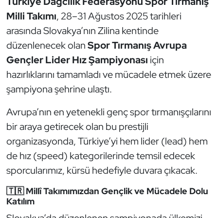
Türkiye Dağcılık Federasyonu Spor Tırmanış
Milli Takımı
, 28–31 Ağustos 2025 tarihleri
Dans Sporları
arasında Slovakya’nın Zilina kentinde
düzenlenecek olan
Spor Tırmanış Avrupa
Dövüş Sanatı
Gençler Lider Hız Şampiyonası
için
E-Spor
hazırlıklarını tamamladı ve mücadele etmek üzere
şampiyona şehrine ulaştı.
Eskrim
Avrupa’nın en yetenekli genç spor tırmanışçılarını
Futbol
bir araya getirecek olan bu prestijli
organizasyonda, Türkiye’yi hem lider (lead) hem
Futsal
de hız (speed) kategorilerinde temsil edecek
sporcularımız, kürsü hedefiyle duvara çıkacak.
Genel
🇹🇷 Millî Takımımızdan Gençlik ve Mücadele Dolu
Golf
Katılım
Slovakya’da düzenlenen şampiyonada ülkemizi