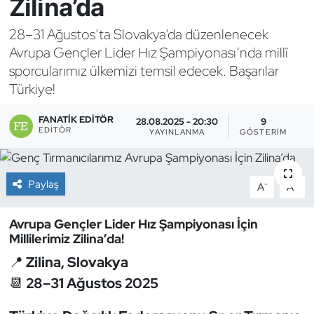
Zilina’da
Bocce Bowling Dart
28–31 Ağustos’ta Slovakya’da düzenlenecek
Avrupa Gençler Lider Hız Şampiyonası’nda millî
Boks
sporcularımız ülkemizi temsil edecek. Başarılar
Türkiye!
Briç
FANATIK EDITÖR
28.08.2025 - 20:30
9
Buz Hokeyi
EDITÖR
YAYINLANMA
GÖSTERIM
Buz Pateni
Paylaş
-
+
A
A
Çim Hokeyi
Avrupa Gençler Lider Hız Şampiyonası İçin
Millilerimiz Zilina’da!
Cimnastik
📍
Zilina, Slovakya
Curling
📆
28–31 Ağustos 2025
Dağcılık