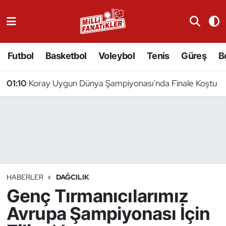
Atıcılık
Futbol
Basketbol
Voleybol
Tenis
Güreş
B
Atletizm
01:10
Koray Uygun Dünya Şampiyonası’nda Finale Koştu
Badminton
Basketbol
Beyzbol
Bilardo
HABERLER
DAĞCILIK
Genç Tırmanıcılarımız
Binicilik
Avrupa Şampiyonası İçin
Bisiklet