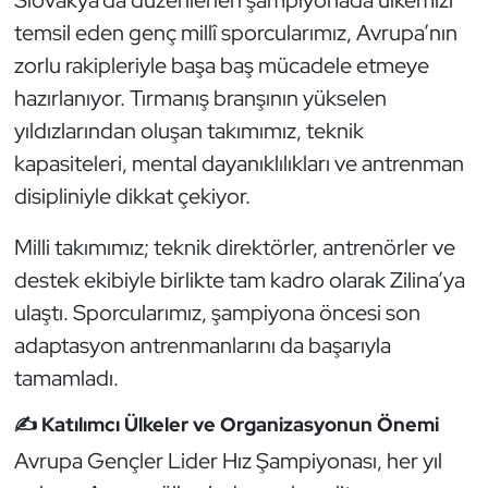
Güreş
temsil eden genç millî sporcularımız, Avrupa’nın
zorlu rakipleriyle başa baş mücadele etmeye
Halter
hazırlanıyor. Tırmanış branşının yükselen
Hava Sporları
yıldızlarından oluşan takımımız, teknik
kapasiteleri, mental dayanıklılıkları ve antrenman
Hentbol
disipliniyle dikkat çekiyor.
İşitme Engelli Sporcular
Milli takımımız; teknik direktörler, antrenörler ve
destek ekibiyle birlikte tam kadro olarak Zilina’ya
Judo ve Kuraş
ulaştı. Sporcularımız, şampiyona öncesi son
Kano ve Rafting
adaptasyon antrenmanlarını da başarıyla
tamamladı.
Karate
✍️ Katılımcı Ülkeler ve Organizasyonun Önemi
Kayak
Avrupa Gençler Lider Hız Şampiyonası, her yıl