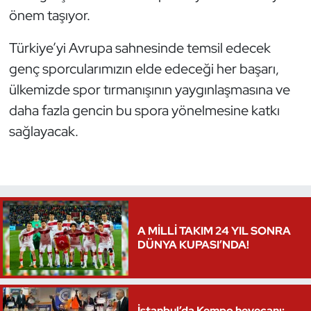
önem taşıyor.
Triatlon
Türkiye’yi Avrupa sahnesinde temsil edecek
Voleybol
genç sporcularımızın elde edeceği her başarı,
ülkemizde spor tırmanışının yaygınlaşmasına ve
Vücut Geliştirme Fitness
daha fazla gencin bu spora yönelmesine katkı
sağlayacak.
Wushu Kungfu
Yelken
Yüzme
A MİLLİ TAKIM 24 YIL SONRA
DÜNYA KUPASI’NDA!
İstanbul’da Kempo heyecanı: