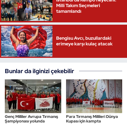
Milli Takım Seçmeleri
tamamlandı
Bengisu Avcı, buzullardaki
erimeye karşı kulaç atacak
Bunlar da ilginizi çekebilir
Genç Milliler Avrupa Tırmanış
Para Tırmanış Millileri Dünya
Şampiyonası yolunda
Kupası için kampta