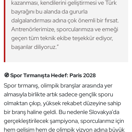
kazanması, kendilerini geliştirmesi ve Türk
Oryantiring
bayrağını bu alanda da gururla
dalgalandırması adına çok önemli bir fırsat.
Özel Sporcular
Antrenörlerimize, sporcularımıza ve emeği
geçen tüm teknik ekibe teşekkür ediyor,
Paralimpik
başarılar diliyoruz.”
Ragbi
Satranç
🧭 Spor Tırmanışta Hedef: Paris 2028
Su Topu
Spor tırmanış, olimpik branşlar arasında yer
almasıyla birlikte artık sadece gençlik sporu
Sualtı Sporları
olmaktan çıkıp, yüksek rekabet düzeyine sahip
bir branş haline geldi. Bu nedenle Slovakya’da
Tekvando
gerçekleştirilecek şampiyona, sporcularımız için
Tenis
hem gelişim hem de olimpik vizyon adına büyük