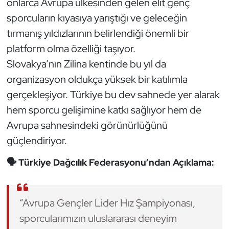
onlarca Avrupa ülkesinden gelen elit genç
Kempo
sporcuların kıyasıya yarıştığı ve geleceğin
tırmanış yıldızlarının belirlendiği önemli bir
Kick Boks
platform olma özelliği taşıyor.
Kürek
Slovakya’nın Zilina kentinde bu yıl da
organizasyon oldukça yüksek bir katılımla
Masa Tenisi
gerçekleşiyor. Türkiye bu dev sahnede yer alarak
hem sporcu gelişimine katkı sağlıyor hem de
Modern Pentatlon
Avrupa sahnesindeki görünürlüğünü
güçlendiriyor.
Motor Sporları
🗣️ Türkiye Dağcılık Federasyonu’ndan Açıklama:
Muay Thai
Okçuluk
“Avrupa Gençler Lider Hız Şampiyonası,
sporcularımızın uluslararası deneyim
Optimist