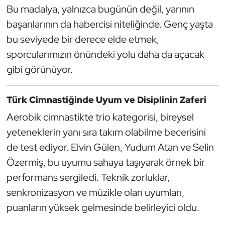
Bu madalya, yalnızca bugünün değil, yarının
Oryantiring
başarılarının da habercisi niteliğinde. Genç yaşta
bu seviyede bir derece elde etmek,
Özel Sporcular
sporcularımızın önündeki yolu daha da açacak
Paralimpik
gibi görünüyor.
Ragbi
Türk Cimnastiğinde Uyum ve Disiplinin Zaferi
Aerobik cimnastikte trio kategorisi, bireysel
Satranç
yeteneklerin yanı sıra takım olabilme becerisini
Su Topu
de test ediyor. Elvin Gülen, Yudum Atan ve Selin
Özermiş, bu uyumu sahaya taşıyarak örnek bir
Sualtı Sporları
performans sergiledi. Teknik zorluklar,
senkronizasyon ve müzikle olan uyumları,
Tekvando
puanların yüksek gelmesinde belirleyici oldu.
Tenis