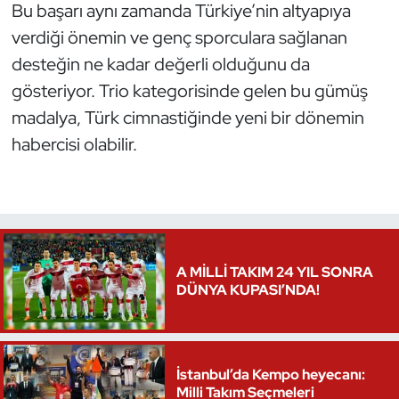
Bu başarı aynı zamanda Türkiye’nin altyapıya
verdiği önemin ve genç sporculara sağlanan
Triatlon
desteğin ne kadar değerli olduğunu da
Voleybol
gösteriyor. Trio kategorisinde gelen bu gümüş
madalya, Türk cimnastiğinde yeni bir dönemin
Vücut Geliştirme Fitness
habercisi olabilir.
Wushu Kungfu
Yelken
Yüzme
A MİLLİ TAKIM 24 YIL SONRA
DÜNYA KUPASI’NDA!
İstanbul’da Kempo heyecanı:
Milli Takım Seçmeleri