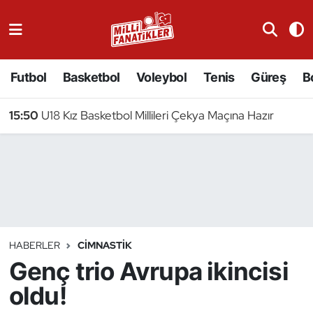
Atıcılık
Futbol
Basketbol
Voleybol
Tenis
Güreş
B
Atletizm
15:50
U18 Kız Basketbol Millileri Çekya Maçına Hazır
Badminton
Basketbol
Beyzbol
Bilardo
HABERLER
CIMNASTIK
Genç trio Avrupa ikincisi
Binicilik
oldu!
Bisiklet