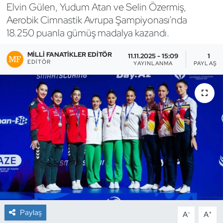
Elvin Gülen, Yudum Atan ve Selin Özermiş,
Bocce Bowling Dart
Aerobik Cimnastik Avrupa Şampiyonası'nda
18.250 puanla gümüş madalya kazandı.
Boks
MILLI FANATIKLER EDITÖR
11.11.2025 - 15:09
1
EDITÖR
YAYINLANMA
PAYLAŞI
Briç
Buz Hokeyi
Buz Pateni
Çim Hokeyi
Cimnastik
Curling
Paylaş
-
+
A
A
Dağcılık