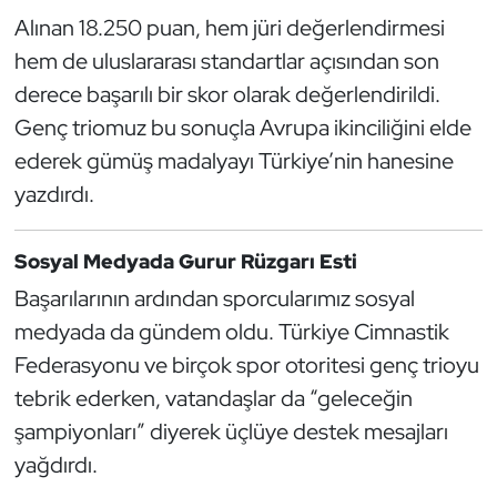
Kempo
Alınan 18.250 puan, hem jüri değerlendirmesi
hem de uluslararası standartlar açısından son
Kick Boks
derece başarılı bir skor olarak değerlendirildi.
Genç triomuz bu sonuçla Avrupa ikinciliğini elde
Kürek
ederek gümüş madalyayı Türkiye’nin hanesine
Masa Tenisi
yazdırdı.
Modern Pentatlon
Sosyal Medyada Gurur Rüzgarı Esti
Başarılarının ardından sporcularımız sosyal
Motor Sporları
medyada da gündem oldu. Türkiye Cimnastik
Muay Thai
Federasyonu ve birçok spor otoritesi genç trioyu
tebrik ederken, vatandaşlar da “geleceğin
Okçuluk
şampiyonları” diyerek üçlüye destek mesajları
yağdırdı.
Optimist