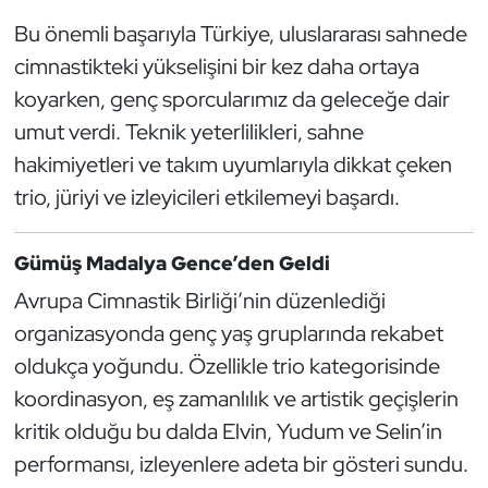
Güreş
Bu önemli başarıyla Türkiye, uluslararası sahnede
Halter
cimnastikteki yükselişini bir kez daha ortaya
koyarken, genç sporcularımız da geleceğe dair
Hava Sporları
umut verdi. Teknik yeterlilikleri, sahne
hakimiyetleri ve takım uyumlarıyla dikkat çeken
Hentbol
trio, jüriyi ve izleyicileri etkilemeyi başardı.
İşitme Engelli Sporcular
Gümüş Madalya Gence’den Geldi
Judo ve Kuraş
Avrupa Cimnastik Birliği’nin düzenlediği
organizasyonda genç yaş gruplarında rekabet
Kano ve Rafting
oldukça yoğundu. Özellikle trio kategorisinde
koordinasyon, eş zamanlılık ve artistik geçişlerin
Karate
kritik olduğu bu dalda Elvin, Yudum ve Selin’in
Kayak
performansı, izleyenlere adeta bir gösteri sundu.