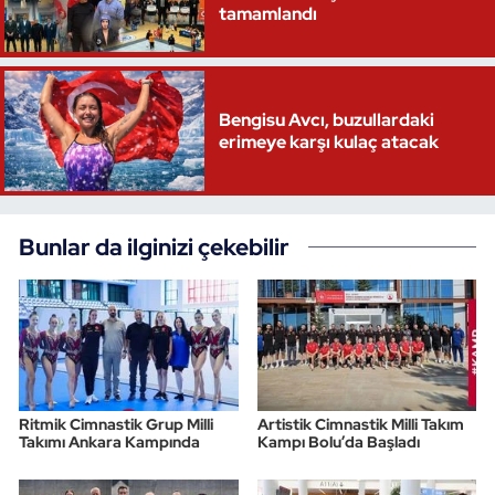
tamamlandı
Bengisu Avcı, buzullardaki
erimeye karşı kulaç atacak
Bunlar da ilginizi çekebilir
Ritmik Cimnastik Grup Milli
Artistik Cimnastik Milli Takım
Takımı Ankara Kampında
Kampı Bolu’da Başladı