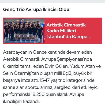
Genç Trio Avrupa İkincisi Oldu!
Dans Sporları
Dövüş Sanatı
Artistik Cimnastik
Kadın Millileri
E-Spor
İstanbul'da Kampa
Girdi
Eskrim
Azerbaycan’ın Gence kentinde devam eden
Aerobik Cimnastik Avrupa Şampiyonası’nda
Futbol
ülkemizi temsil eden Elvin Gülen, Yudum Atan ve
Futsal
Selin Özermiş’ten oluşan milli üçlü, büyük bir
başarıya imza attı. 15-17 yaş trio kategorisinde
Genel
sahne alan sporcularımız, sergiledikleri etkileyici
performansla 18.250 puan alarak Avrupa
Golf
ikinciliğini kazandı.