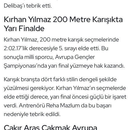
Delibaş’ı tebrik etti.
Kempo
Kırhan Yılmaz 200 Metre Karışıkta
Kick Boks
Yarı Finalde
Kürek
Kırhan Yılmaz, 200 metre karışık seçmelerinde
2:02.17’lik derecesiyle 5. sırayı elde etti. Bu
Masa Tenisi
sonuçla milli sporcu, Avrupa Gençler
Modern Pentatlon
Şampiyonası’nda yarı final yüzmeye hak kazandı.
Karışık branşta dört farklı stilin dengeli şekilde
Motor Sporları
yüzülmesi gerekiyor. Kırhan Yılmaz’ın seçmelerde
Muay Thai
elde ettiği derece, yarı final öncesi güçlü bir işaret
verdi. Antrenörü Reha Mazlum da bu başarı
Okçuluk
nedeniyle tebrik edildi.
Optimist
Çakır Aras Çakmak Avrupa