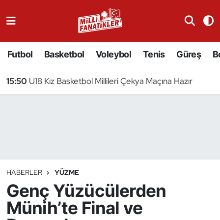
Atıcılık
Futbol
Basketbol
Voleybol
Tenis
Güreş
B
Atletizm
15:50
U18 Kız Basketbol Millileri Çekya Maçına Hazır
Badminton
Basketbol
Beyzbol
Bilardo
HABERLER
YÜZME
Genç Yüzücülerden
Binicilik
Münih’te Final ve
Bisiklet