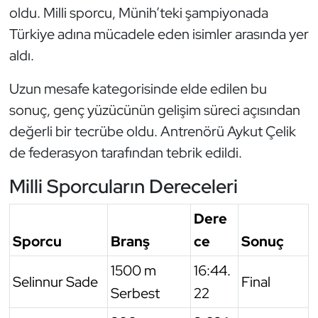
oldu. Milli sporcu, Münih’teki şampiyonada
Triatlon
Türkiye adına mücadele eden isimler arasında yer
aldı.
Voleybol
Uzun mesafe kategorisinde elde edilen bu
Vücut Geliştirme Fitness
sonuç, genç yüzücünün gelişim süreci açısından
değerli bir tecrübe oldu. Antrenörü Aykut Çelik
Wushu Kungfu
de federasyon tarafından tebrik edildi.
Yelken
Milli Sporcuların Dereceleri
Yüzme
Dere
Sporcu
Branş
ce
Sonuç
1500 m
16:44.
Selinnur Sade
Final
Serbest
22