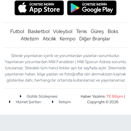
Futbol
Basketbol
Voleybol
Tenis
Güreş
Boks
Atletizm
Atıcılık
Kempo
Diğer Branşlar
Sitede yayınlanan içerik ve yorumlardan yazarları sorumludur.
Yayınlanan yorumlardan Milli Fanatikler | Milli Sporun Adresi sorumlu
tutulamaz. Sitedeki tüm harici linkler ayrı bir sayfada açılır. Sitemizde
yayınlanan haber, köşe yazıları ve fotoğraflar izin alınmaksızın kaynak
gösterilse dahi, herhangi bir ortamda kullanılamaz ve yayınlanamaz
Gizlilik Sözleşmesi
Haber Yazılımı:
TE Bilişim
|
Hizmet Şartları
İletişim
Copyright © 2026