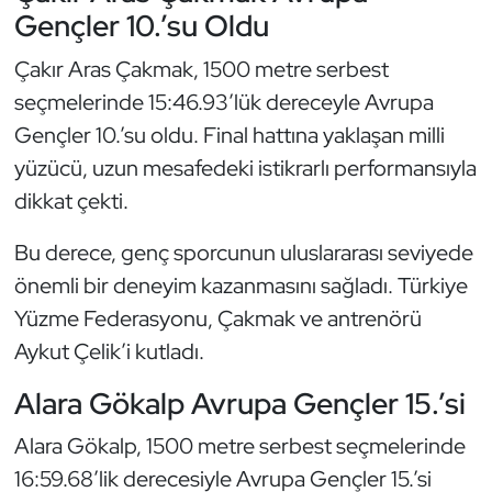
Gençler 10.’su Oldu
Oryantiring
Çakır Aras Çakmak, 1500 metre serbest
Özel Sporcular
seçmelerinde 15:46.93’lük dereceyle Avrupa
Gençler 10.’su oldu. Final hattına yaklaşan milli
Paralimpik
yüzücü, uzun mesafedeki istikrarlı performansıyla
dikkat çekti.
Ragbi
Bu derece, genç sporcunun uluslararası seviyede
Satranç
önemli bir deneyim kazanmasını sağladı. Türkiye
Su Topu
Yüzme Federasyonu, Çakmak ve antrenörü
Aykut Çelik’i kutladı.
Sualtı Sporları
Alara Gökalp Avrupa Gençler 15.’si
Tekvando
Alara Gökalp, 1500 metre serbest seçmelerinde
16:59.68’lik derecesiyle Avrupa Gençler 15.’si
Tenis