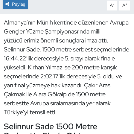
Paylaş
-
+
A
A
Dans Sporları
Almanya’nın Münih kentinde düzenlenen Avrupa
Dövüş Sanatı
Gençler Yüzme Şampiyonası’nda milli
yüzücülerimiz önemli sonuçlara imza attı.
E-Spor
Selinnur Sade, 1500 metre serbest seçmelerinde
16:44.22’lik derecesiyle 5. sırayı alarak finale
Eskrim
yükseldi. Kırhan Yılmaz ise 200 metre karışık
Futbol
seçmelerinde 2:02.17’lik derecesiyle 5. oldu ve
yarı final yüzmeye hak kazandı. Çakır Aras
Futsal
Çakmak ile Alara Gökalp de 1500 metre
serbestte Avrupa sıralamasında yer alarak
Genel
Türkiye’yi temsil etti.
Golf
Selinnur Sade 1500 Metre