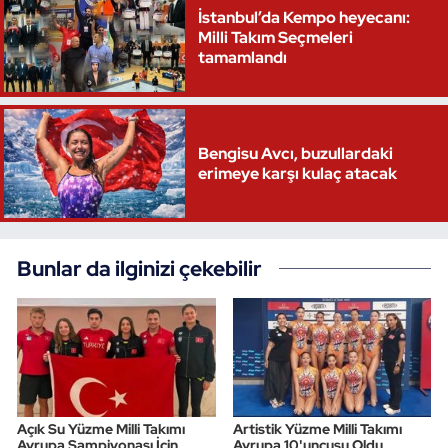
İstanbul’da Kempo heyecanı:
Milli Takım Seçmeleri
tamamlandı
Bengisu Avcı, buzullardaki
erimeye karşı kulaç atacak
Bunlar da ilginizi çekebilir
Açık Su Yüzme Milli Takımı
Artistik Yüzme Milli Takımı
Avrupa Şampiyonası İçin
Avrupa 10'uncusu Oldu