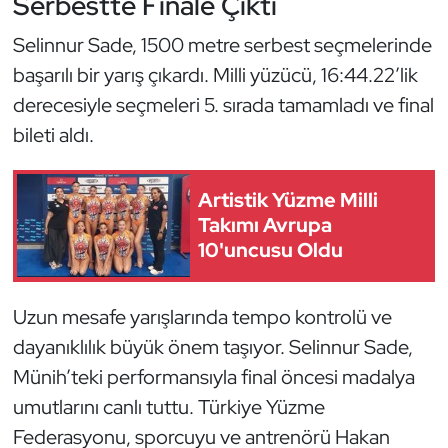
Serbestte Finale Çıktı
Güreş
Selinnur Sade, 1500 metre serbest seçmelerinde
Halter
başarılı bir yarış çıkardı. Milli yüzücü, 16:44.22’lik
derecesiyle seçmeleri 5. sırada tamamladı ve final
Hava Sporları
bileti aldı.
Hentbol
Artistik Yüzme Milli
İşitme Engelli Sporcular
Takımı Avrupa
10'uncusu Oldu
Judo ve Kuraş
Kano ve Rafting
Uzun mesafe yarışlarında tempo kontrolü ve
dayanıklılık büyük önem taşıyor. Selinnur Sade,
Karate
Münih’teki performansıyla final öncesi madalya
umutlarını canlı tuttu. Türkiye Yüzme
Kayak
Federasyonu, sporcuyu ve antrenörü Hakan