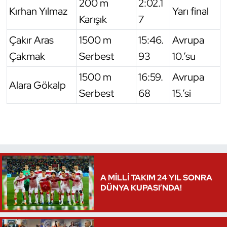
200 m
2:02.1
Kırhan Yılmaz
Yarı final
Karışık
7
Çakır Aras
1500 m
15:46.
Avrupa
Çakmak
Serbest
93
10.’su
1500 m
16:59.
Avrupa
Alara Gökalp
Serbest
68
15.’si
A MİLLİ TAKIM 24 YIL SONRA
DÜNYA KUPASI’NDA!