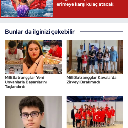
erimeye karşı kulaç atacak
Bunlar da ilginizi çekebilir
Milli Satranççılar Yeni
Milli Satranççılar Kavala'da
Unvanlarla Başarılarını
Zirveyi Bırakmadı
Taçlandırdı