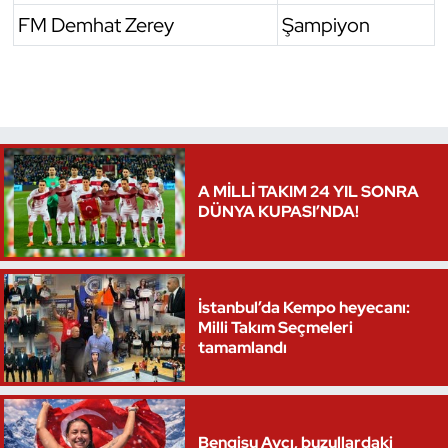
FM Demhat Zerey
Şampiyon
Triatlon
Voleybol
Vücut Geliştirme Fitness
A MİLLİ TAKIM 24 YIL SONRA
Wushu Kungfu
DÜNYA KUPASI’NDA!
Yelken
Yüzme
İstanbul’da Kempo heyecanı:
Milli Takım Seçmeleri
tamamlandı
Bengisu Avcı, buzullardaki