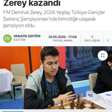
Zerey kazandı
Bocce Bowling Dart
FM Demhat Zerey, 2026 Yeşilay Türkiye Gençler
Satranç Şampiyonası’nda birinciliğe ulaşarak
Boks
şampiyon oldu.
Briç
FANATIK EDITÖR
22.05.2026 - 17:06
1
EDITÖR
YAYINLANMA
PAYLAŞIM
GÖ
Buz Hokeyi
Buz Pateni
Çim Hokeyi
Cimnastik
Curling
Dağcılık