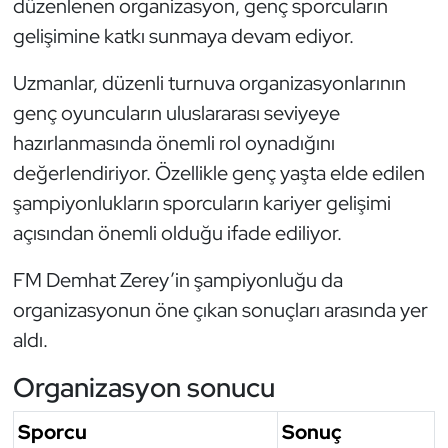
düzenlenen organizasyon, genç sporcuların
Oryantiring
gelişimine katkı sunmaya devam ediyor.
Özel Sporcular
Uzmanlar, düzenli turnuva organizasyonlarının
genç oyuncuların uluslararası seviyeye
Paralimpik
hazırlanmasında önemli rol oynadığını
değerlendiriyor. Özellikle genç yaşta elde edilen
Ragbi
şampiyonlukların sporcuların kariyer gelişimi
açısından önemli olduğu ifade ediliyor.
Satranç
FM Demhat Zerey’in şampiyonluğu da
Su Topu
organizasyonun öne çıkan sonuçları arasında yer
Sualtı Sporları
aldı.
Organizasyon sonucu
Tekvando
Sporcu
Sonuç
Tenis