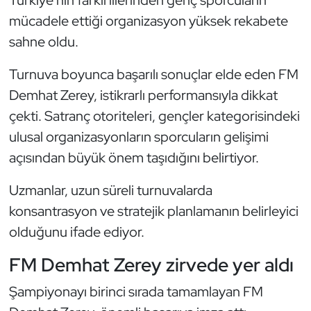
Güreş
mücadele ettiği organizasyon yüksek rekabete
sahne oldu.
Halter
Turnuva boyunca başarılı sonuçlar elde eden FM
Hava Sporları
Demhat Zerey, istikrarlı performansıyla dikkat
Hentbol
çekti. Satranç otoriteleri, gençler kategorisindeki
ulusal organizasyonların sporcuların gelişimi
İşitme Engelli Sporcular
açısından büyük önem taşıdığını belirtiyor.
Judo ve Kuraş
Uzmanlar, uzun süreli turnuvalarda
konsantrasyon ve stratejik planlamanın belirleyici
Kano ve Rafting
olduğunu ifade ediyor.
Karate
FM Demhat Zerey zirvede yer aldı
Kayak
Şampiyonayı birinci sırada tamamlayan FM