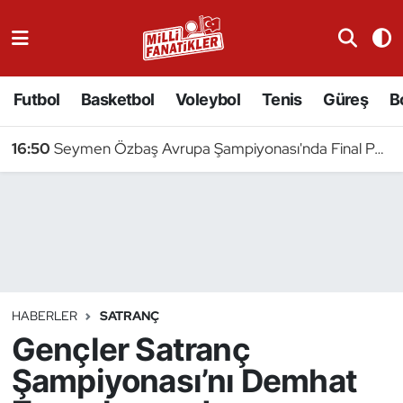
Atıcılık
Futbol
Basketbol
Voleybol
Tenis
Güreş
B
Atletizm
16:50
Seymen Özbaş Avrupa Şampiyonası'nda Final Peşinde
Badminton
Basketbol
Beyzbol
Bilardo
HABERLER
SATRANÇ
Gençler Satranç
Binicilik
Şampiyonası’nı Demhat
Bisiklet