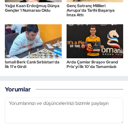
Yağız Kaan Erdoğmuş Dünya
Genç Satranç Millileri
Gençler 1 Numarası Oldu
Avrupa'da Tarihi Başarıya
İmza Attı
İsmail Berk Canlı Sırbistan'da
Arda Çamlar Braşov Grand
İlk 11'e Girdi
Prix'yi İlk 10'da Tamamladı
Yorumlar