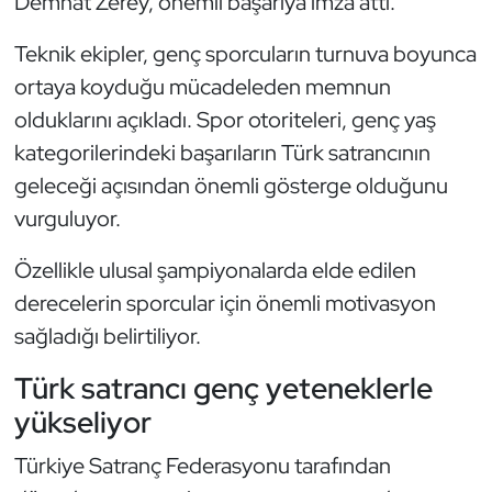
Demhat Zerey, önemli başarıya imza attı.
Kempo
Teknik ekipler, genç sporcuların turnuva boyunca
Kick Boks
ortaya koyduğu mücadeleden memnun
olduklarını açıkladı. Spor otoriteleri, genç yaş
Kürek
kategorilerindeki başarıların Türk satrancının
geleceği açısından önemli gösterge olduğunu
Masa Tenisi
vurguluyor.
Modern Pentatlon
Özellikle ulusal şampiyonalarda elde edilen
Motor Sporları
derecelerin sporcular için önemli motivasyon
sağladığı belirtiliyor.
Muay Thai
Türk satrancı genç yeteneklerle
Okçuluk
yükseliyor
Türkiye Satranç Federasyonu tarafından
Optimist