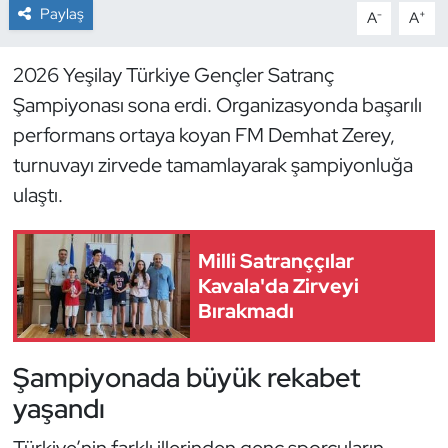
Paylaş
-
+
A
A
Dans Sporları
2026 Yeşilay Türkiye Gençler Satranç
Dövüş Sanatı
Şampiyonası sona erdi. Organizasyonda başarılı
performans ortaya koyan FM Demhat Zerey,
E-Spor
turnuvayı zirvede tamamlayarak şampiyonluğa
ulaştı.
Eskrim
Futbol
Milli Satranççılar
Kavala'da Zirveyi
Futsal
Bırakmadı
Genel
Şampiyonada büyük rekabet
yaşandı
Golf
Türkiye’nin farklı illerinden genç sporcuların