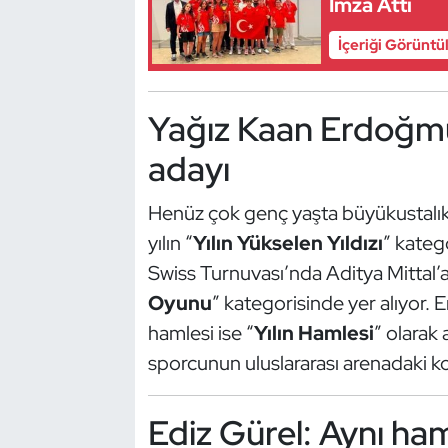
İmza Attı
Güreş
İçeriği Görüntü
Halter
Hava Sporları
Yağız Kaan Erdoğmuş:
adayı
Hentbol
Henüz çok genç yaşta büyükustalı
İşitme Engelli Sporcular
yılın “
Yılın Yükselen Yıldızı
” kateg
Judo ve Kuraş
Swiss Turnuvası’nda Aditya Mittal’a 
Oyunu
” kategorisinde yer alıyor.
Kano ve Rafting
hamlesi ise “
Yılın Hamlesi
” olarak
sporcunun uluslararası arenadaki k
Karate
Kayak
Ediz Gürel: Aynı ham