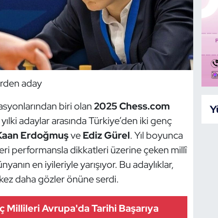
birden aday
zasyonlarından biri olan
2025 Chess.com
Y
 yılki adaylar arasında Türkiye’den iki genç
 Kaan Erdoğmuş
ve
Ediz Gürel
. Yıl boyunca
eri performansla dikkatleri üzerine çeken millî
anın en iyileriyle yarışıyor. Bu adaylıklar,
r kez daha gözler önüne serdi.
 Millileri Avrupa'da Tarihi Başarıya