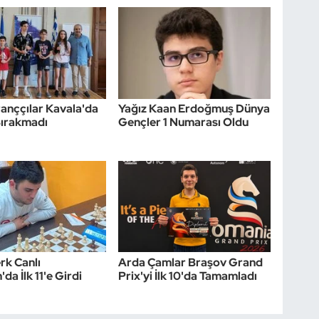
tranççılar Kavala'da
Yağız Kaan Erdoğmuş Dünya
Bırakmadı
Gençler 1 Numarası Oldu
rk Canlı
Arda Çamlar Braşov Grand
'da İlk 11'e Girdi
Prix'yi İlk 10'da Tamamladı