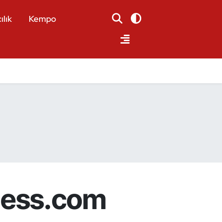
ılık
Kempo
hess.com