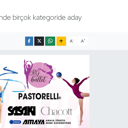
de birçok kategoride aday
-
+
A
A