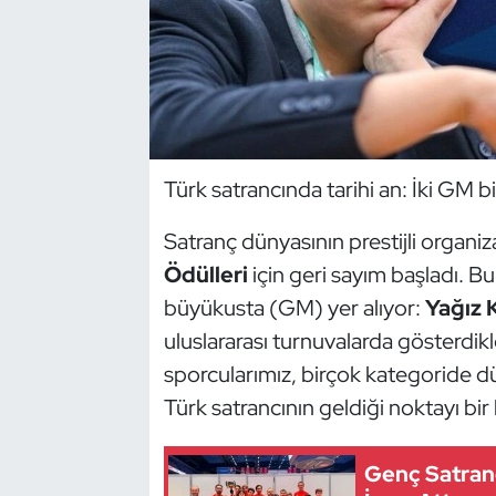
Dans Sporları
Dövüş Sanatı
E-Spor
Türk satrancında tarihi an: İki GM 
Eskrim
Satranç dünyasının prestijli organi
Ödülleri
için geri sayım başladı. Bu
Futbol
büyükusta (GM) yer alıyor:
Yağız
Futsal
uluslararası turnuvalarda gösterdikl
sporcularımız, birçok kategoride düny
Genel
Türk satrancının geldiği noktayı bi
Golf
Genç Satranç