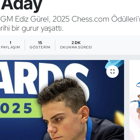
e Aday
M Ediz Gürel, 2025 Chess.com Ödülleri’n
ihi bir gurur yaşattı.
1
15
2 DK
PAYLAŞIM
GÖSTERIM
OKUNMA SÜRESI