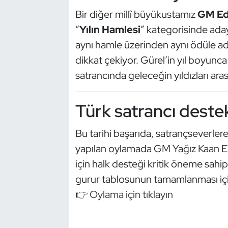
Kempo
Bir diğer millî büyükustamız
GM Ed
“
Yılın Hamlesi
” kategorisinde aday
Kick Boks
aynı hamle üzerinden aynı ödüle ada
dikkat çekiyor. Gürel’in yıl boyunca
Kürek
satrancında geleceğin yıldızları aras
Masa Tenisi
Türk satrancı deste
Modern Pentatlon
Bu tarihi başarıda, satrançseverl
Motor Sporları
yapılan oylamada GM Yağız Kaan E
için halk desteği kritik öneme sahi
Muay Thai
gurur tablosunun tamamlanması için
Okçuluk
👉
Oylama için tıklayın
Optimist