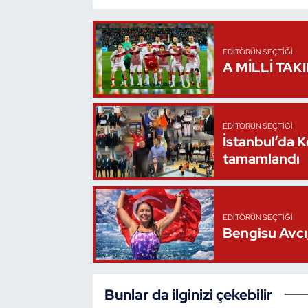
Oryantiring
EDITÖRÜN SEÇTIĞI
Özel Sporcular
A MİLLİ TAK
Paralimpik
Ragbi
EDITÖRÜN SEÇTIĞI
İstanbul’da 
tamamlandı
Satranç
Su Topu
EDITÖRÜN SEÇTIĞI
Sualtı Sporları
Bengisu Avcı,
Tekvando
Bunlar da ilginizi çekebilir
Tenis