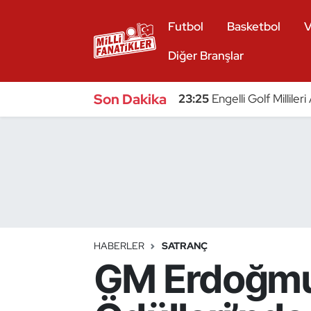
Futbol
Basketbol
V
Atıcılık
Diğer Branşlar
Atletizm
Son Dakika
23:25
Engelli Golf Millile
Badminton
Basketbol
Beyzbol
Bilardo
HABERLER
SATRANÇ
GM Erdoğmu
Binicilik
Bisiklet