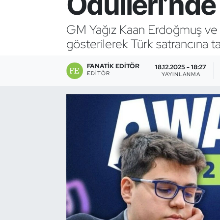
Ödülleri’nd
Bocce Bowling Dart
GM Yağız Kaan Erdoğmuş ve G
gösterilerek Türk satrancına tar
Boks
FANATIK EDITÖR
Briç
18.12.2025 - 18:27
EDITÖR
YAYINLANMA
Buz Hokeyi
Buz Pateni
Çim Hokeyi
Cimnastik
Curling
Dağcılık