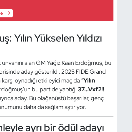
le
 Yılın Yükselen Yıldızı
k unvanını alan GM Yağız Kaan Erdoğmuş, bu
orisinde aday gösterildi. 2025 FIDE Grand
karşı oynadığı etkileyici maç da “
Yılın
 Erdoğmuş’un bu partide yaptığı
37...Vxf2!!
 ayrıca aday. Bu olağanüstü başarılar, genç
onumunu daha da sağlamlaştırıyor.
leyle ayrı bir ödül adayı