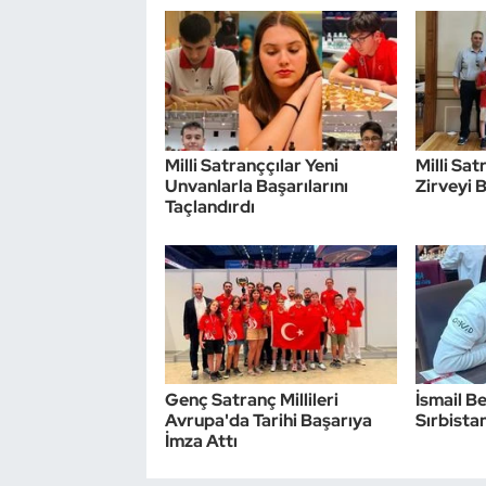
Triatlon
Voleybol
Vücut Geliştirme Fitness
Milli Satranççılar Yeni
Milli Sa
Unvanlarla Başarılarını
Zirveyi 
Taçlandırdı
Wushu Kungfu
Yelken
Yüzme
Genç Satranç Millileri
İsmail Be
Avrupa'da Tarihi Başarıya
Sırbistan
İmza Attı