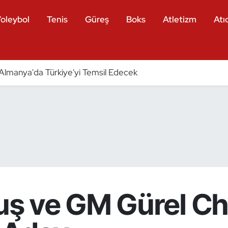
oleybol
Tenis
Güreş
Boks
Atletizm
Atıc
ri Almanya'da Türkiye'yi Temsil Edecek
ş ve GM Gürel C