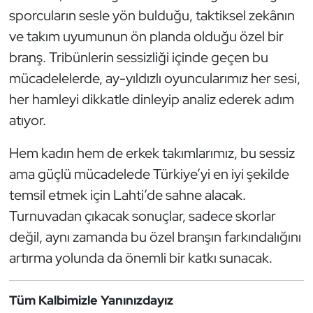
sporcuların sesle yön bulduğu, taktiksel zekânın
Triatlon
ve takım uyumunun ön planda olduğu özel bir
branş. Tribünlerin sessizliği içinde geçen bu
Voleybol
mücadelelerde, ay-yıldızlı oyuncularımız her sesi,
her hamleyi dikkatle dinleyip analiz ederek adım
Vücut Geliştirme Fitness
atıyor.
Wushu Kungfu
Hem kadın hem de erkek takımlarımız, bu sessiz
Yelken
ama güçlü mücadelede Türkiye’yi en iyi şekilde
temsil etmek için Lahti’de sahne alacak.
Yüzme
Turnuvadan çıkacak sonuçlar, sadece skorlar
değil, aynı zamanda bu özel branşın farkındalığını
artırma yolunda da önemli bir katkı sunacak.
Tüm Kalbimizle Yanınızdayız