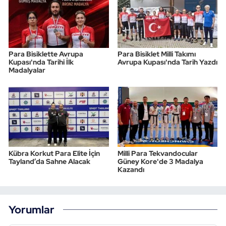
Para Bisiklette Avrupa
Para Bisiklet Milli Takımı
Kupası'nda Tarihi İlk
Avrupa Kupası'nda Tarih Yazdı
Madalyalar
Kübra Korkut Para Elite İçin
Milli Para Tekvandocular
Tayland’da Sahne Alacak
Güney Kore'de 3 Madalya
Kazandı
Yorumlar