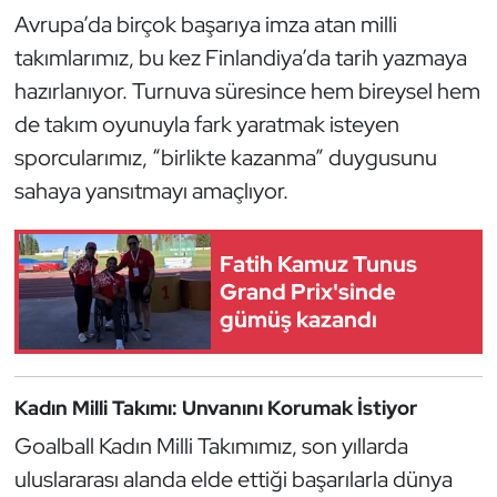
Güreş
Avrupa’da birçok başarıya imza atan milli
takımlarımız, bu kez Finlandiya’da tarih yazmaya
Halter
hazırlanıyor. Turnuva süresince hem bireysel hem
Hava Sporları
de takım oyunuyla fark yaratmak isteyen
sporcularımız, “birlikte kazanma” duygusunu
Hentbol
sahaya yansıtmayı amaçlıyor.
İşitme Engelli Sporcular
Fatih Kamuz Tunus
Grand Prix'sinde
Judo ve Kuraş
gümüş kazandı
Kano ve Rafting
Karate
Kadın Milli Takımı: Unvanını Korumak İstiyor
Goalball Kadın Milli Takımımız, son yıllarda
Kayak
uluslararası alanda elde ettiği başarılarla dünya