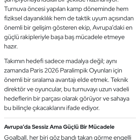
Turnuva öncesi yapılan kamp döneminde hem
Oryantiring
fiziksel dayanıklılık hem de taktik uyum açısından
Özel Sporcular
önemli bir gelişim gösteren ekip, Avrupa’daki en
güçlü rakipleriyle başa baş mücadele etmeye
Paralimpik
hazır.
Ragbi
Takımın hedefi sadece madalya değil; aynı
zamanda Paris 2026 Paralimpik Oyunları için
Satranç
önemli bir sıralama avantajı elde etmek. Teknik
direktör ve oyuncular, bu turnuvayı uzun vadeli
Su Topu
hedeflerin bir parçası olarak görüyor ve sahaya
Sualtı Sporları
bu bilinçle çıkacaklarını ifade ediyor.
Tekvando
Avrupa’da Sessiz Ama Güçlü Bir Mücadele
Tenis
Goalball, her biri göz bandı takan görme engelli