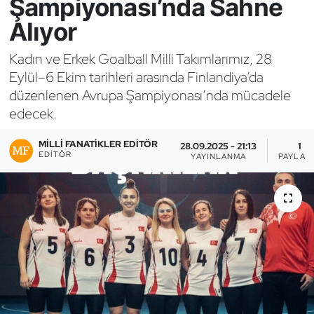
Şampiyonası’nda Sahne
Alıyor
Bocce Bowling Dart
Kadın ve Erkek Goalball Milli Takımlarımız, 28
Boks
Eylül–6 Ekim tarihleri arasında Finlandiya’da
düzenlenen Avrupa Şampiyonası’nda mücadele
Briç
edecek.
Buz Hokeyi
MILLI FANATIKLER EDITÖR
28.09.2025 - 21:13
1
EDITÖR
YAYINLANMA
PAYLAŞ
Buz Pateni
Çim Hokeyi
Cimnastik
Curling
Dağcılık