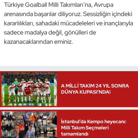
Türkiye Goalball Milli Takımları’na, Avrupa
arenasında başarılar diliyoruz. Sessizliğin içindeki
kararlılıkları, sahadaki mücadeleleri ve inançlarıyla
sadece madalya değil, gönülleri de
kazanacaklarından eminiz.
A MİLLİ TAKIM 24 YIL SONRA
DÜNYA KUPASI’NDA!
İstanbul’da Kempo heyecanı:
Milli Takım Seçmeleri
tamamlandı