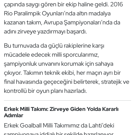
çapında saygı gören bir ekip haline geldi. 2016
Kempo
Rio Paralimpik Oyunları’nda altın madalya
Kick Boks
kazanan takım, Avrupa Şampiyonaları’nda da
adını zirveye yazdırmayı başardı.
Kürek
Bu turnuvada da güçlü rakiplerine karşı
Masa Tenisi
mücadele edecek milli sporcularımız,
şampiyonluk unvanını korumak için sahaya
Modern Pentatlon
çıkıyor. Takımın teknik ekibi, her maçın ayrı bir
final havasında geçeceğini belirterek, stratejik ve
Motor Sporları
kontrollü bir oyun planı hazırladı.
Muay Thai
Erkek Milli Takımı: Zirveye Giden Yolda Kararlı
Okçuluk
Adımlar
Erkek Goalball Milli Takımımız da Lahti’deki
Optimist
şampiyonaya iddialı bir şekilde hazırlanıyor.