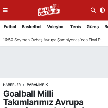
Atıcılık
Futbol
Basketbol
Voleybol
Tenis
Güreş
B
Atletizm
16:50
Seymen Özbaş Avrupa Şampiyonası'nda Final Peşinde
Badminton
Basketbol
Beyzbol
Bilardo
HABERLER
PARALIMPIK
Goalball Milli
Binicilik
Takımlarımız Avrupa
Bisiklet