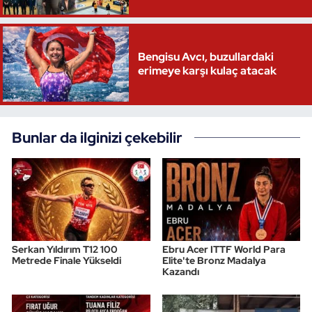
Bengisu Avcı, buzullardaki
erimeye karşı kulaç atacak
Bunlar da ilginizi çekebilir
Serkan Yıldırım T12 100
Ebru Acer ITTF World Para
Metrede Finale Yükseldi
Elite'te Bronz Madalya
Kazandı