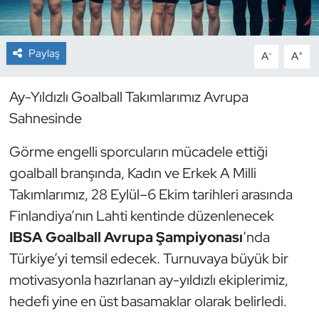
Dans Sporları
Paylaş
-
+
A
A
Dövüş Sanatı
Ay-Yıldızlı Goalball Takımlarımız Avrupa
E-Spor
Sahnesinde
Eskrim
Görme engelli sporcuların mücadele ettiği
goalball branşında, Kadın ve Erkek A Milli
Futbol
Takımlarımız, 28 Eylül–6 Ekim tarihleri arasında
Finlandiya’nın Lahti kentinde düzenlenecek
Futsal
IBSA Goalball Avrupa Şampiyonası
’nda
Genel
Türkiye’yi temsil edecek. Turnuvaya büyük bir
motivasyonla hazırlanan ay-yıldızlı ekiplerimiz,
Golf
hedefi yine en üst basamaklar olarak belirledi.