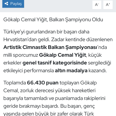
Paylaş
-
+
A
A
Dans Sporları
Gökalp Cemal Yiğit, Balkan Şampiyonu Oldu
Dövüş Sanatı
Türkiye’yi gururlandıran bir başarı daha
E-Spor
Hırvatistan’dan geldi. Zadar kentinde düzenlenen
Artistik Cimnastik Balkan Şampiyonası
’nda
Eskrim
milli sporcumuz
Gökalp Cemal Yiğit
, küçük
erkekler
genel tasnif kategorisinde
sergilediği
Futbol
etkileyici performansla
altın madalya
kazandı.
Futsal
Toplamda
66.430 puan
toplayan Gökalp
Cemal, zorluk derecesi yüksek hareketleri
Genel
başarıyla tamamladı ve puanlamada rakiplerini
Golf
geride bırakmayı başardı. Bu başarı, genç
yaşında gelen büyük bir zafer olarak Türk