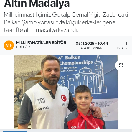
Altın Madalya
Bocce Bowling Dart
Milli cimnastikçimiz Gökalp Cemal Yiğit, Zadar’daki
Balkan Şampiyonası’nda küçük erkekler genel
Boks
tasnifte altın madalya kazandı.
Briç
MILLI FANATIKLER EDITÖR
05.11.2025 - 10:44
1
EDITÖR
YAYINLANMA
PAYLAŞ
Buz Hokeyi
Buz Pateni
Çim Hokeyi
Cimnastik
Curling
Dağcılık