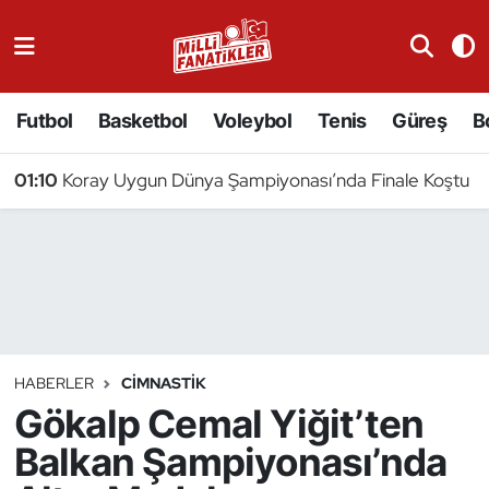
Atıcılık
Futbol
Basketbol
Voleybol
Tenis
Güreş
B
Atletizm
01:10
Koray Uygun Dünya Şampiyonası’nda Finale Koştu
Badminton
Basketbol
Beyzbol
Bilardo
HABERLER
CIMNASTIK
Gökalp Cemal Yiğit’ten
Binicilik
Balkan Şampiyonası’nda
Bisiklet