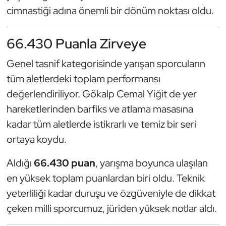
Güreş
cimnastiği adına önemli bir dönüm noktası oldu.
Halter
66.430 Puanla Zirveye
Hava Sporları
Genel tasnif kategorisinde yarışan sporcuların
tüm aletlerdeki toplam performansı
Hentbol
değerlendiriliyor. Gökalp Cemal Yiğit de yer
İşitme Engelli Sporcular
hareketlerinden barfiks ve atlama masasına
kadar tüm aletlerde istikrarlı ve temiz bir seri
Judo ve Kuraş
ortaya koydu.
Kano ve Rafting
Aldığı
66.430 puan
, yarışma boyunca ulaşılan
en yüksek toplam puanlardan biri oldu. Teknik
Karate
yeterliliği kadar duruşu ve özgüveniyle de dikkat
çeken milli sporcumuz, jüriden yüksek notlar aldı.
Kayak