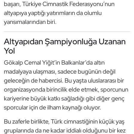
başarı, Türkiye Cimnastik Federasyonu’nun
Oryantiring
altyapıya yaptığı yatırımların da olumlu
yansımalarından biri.
Özel Sporcular
Paralimpik
Altyapıdan Şampiyonluğa Uzanan
Yol
Ragbi
Gökalp Cemal Yiğit’in Balkanlar’da altın
Satranç
madalyaya ulaşması, sadece bugünün değil
geleceğin de habercisi. Bu yaşta uluslararası bir
Su Topu
organizasyonda birincilik elde etmek, sporcunun
kariyerine büyük katkı sağladığı gibi diğer genç
Sualtı Sporları
sporcular için de ilham kaynağı oluyor.
Tekvando
Bu zaferle birlikte, Türk cimnastiğinin küçük yaş
gruplarında da ne kadar iddialı olduğunu bir kez
Tenis