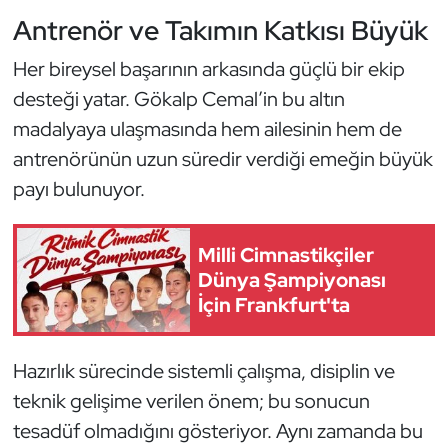
Kempo
Antrenör ve Takımın Katkısı Büyük
Her bireysel başarının arkasında güçlü bir ekip
Kick Boks
desteği yatar. Gökalp Cemal’in bu altın
Kürek
madalyaya ulaşmasında hem ailesinin hem de
antrenörünün uzun süredir verdiği emeğin büyük
Masa Tenisi
payı bulunuyor.
Modern Pentatlon
Milli Cimnastikçiler
Motor Sporları
Dünya Şampiyonası
İçin Frankfurt'ta
Muay Thai
Hazırlık sürecinde sistemli çalışma, disiplin ve
Okçuluk
teknik gelişime verilen önem; bu sonucun
Optimist
tesadüf olmadığını gösteriyor. Aynı zamanda bu