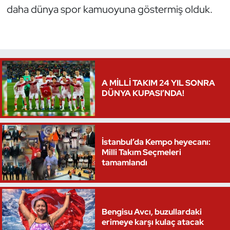
daha dünya spor kamuoyuna göstermiş olduk.
Triatlon
Voleybol
Vücut Geliştirme Fitness
A MİLLİ TAKIM 24 YIL SONRA
DÜNYA KUPASI’NDA!
Wushu Kungfu
Yelken
İstanbul’da Kempo heyecanı:
Yüzme
Milli Takım Seçmeleri
tamamlandı
Bengisu Avcı, buzullardaki
erimeye karşı kulaç atacak