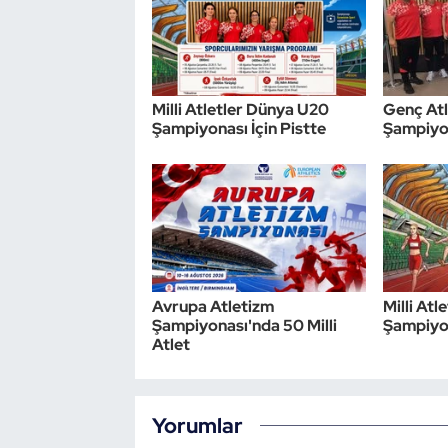
Triatlon
Voleybol
Milli Atletler Dünya U20
Genç Atl
Şampiyonası İçin Pistte
Şampiyon
Vücut Geliştirme Fitness
Wushu Kungfu
Yelken
Yüzme
Avrupa Atletizm
Milli At
Şampiyonası'nda 50 Milli
Şampiyo
Atlet
Yorumlar