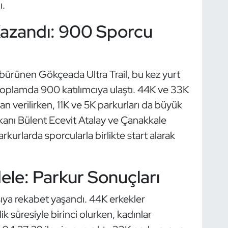
ı.
 Kazandı: 900 Sporcu
ğe bürünen Gökçeada Ultra Trail, bu kez yurt
 toplamda 900 katılımcıya ulaştı. 44K ve 33K
dan verilirken, 11K ve 5K parkurları da büyük
anı Bülent Ecevit Atalay ve Çanakkale
rkurlarda sporcularla birlikte start alarak
le: Parkur Sonuçları
ıya rekabet yaşandı. 44K erkekler
k süresiyle birinci olurken, kadınlar