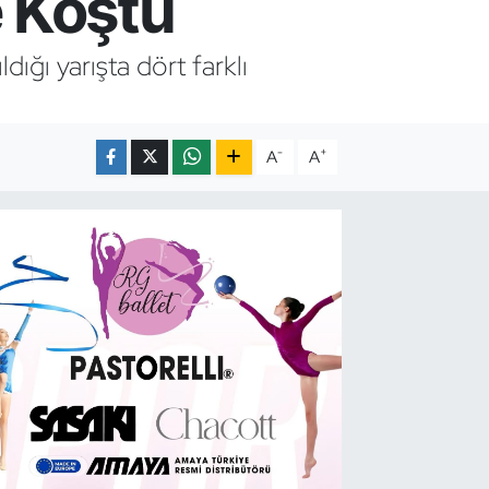
 Koştu
ığı yarışta dört farklı
-
+
A
A