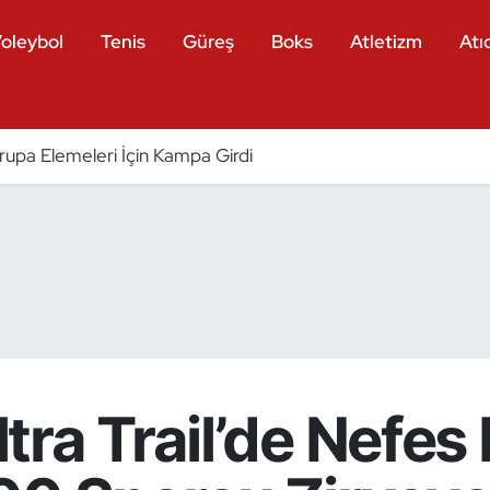
oleybol
Tenis
Güreş
Boks
Atletizm
Atıc
vrupa Elemeleri İçin Kampa Girdi
tra Trail’de Nefes