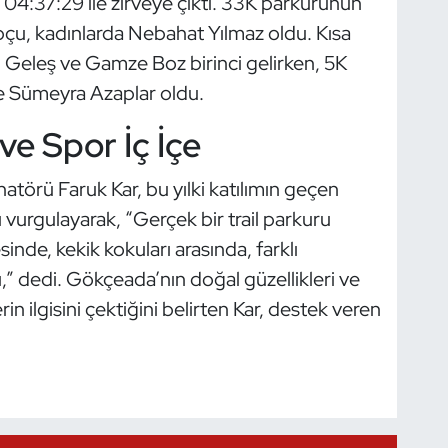
4:37:29 ile zirveye çıktı. 33K parkurunun
pçu, kadınlarda Nebahat Yılmaz oldu. Kısa
n Geleş ve Gamze Boz birinci gelirken, 5K
ve Sümeyra Azaplar oldu.
e Spor İç İçe
atörü Faruk Kar, bu yılki katılımın geçen
vurgulayarak, “Gerçek bir trail parkuru
sinde, kekik kokuları arasında, farklı
” dedi. Gökçeada’nın doğal güzellikleri ve
in ilgisini çektiğini belirten Kar, destek veren