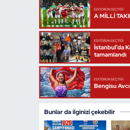
Oryantiring
EDITÖRÜN SEÇTIĞI
A MİLLİ TAK
Özel Sporcular
Paralimpik
EDITÖRÜN SEÇTIĞI
İstanbul’da 
Ragbi
tamamlandı
Satranç
EDITÖRÜN SEÇTIĞI
Su Topu
Bengisu Avcı,
Sualtı Sporları
Bunlar da ilginizi çekebilir
Tekvando
Tenis