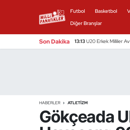
Futbol
Basketbol
V
Atıcılık
Diğer Branşlar
Atletizm
Son Dakika
13:13
U20 Erkek Milliler A
Badminton
Basketbol
Beyzbol
Bilardo
HABERLER
ATLETIZM
Gökçeada Ul
Binicilik
Bisiklet