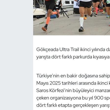
Dans Sporları
Dövüş Sanatı
E-Spor
Gökçeada Ultra Trail ikinci yılında 
Eskrim
yarışta dört farklı parkurda kıyası
Futbol
Futsal
Türkiye’nin en bakir doğasına sahi
Mayıs 2025 tarihleri arasında ikinci 
Genel
Saros Körfezi’nin büyüleyici manzara
çeken organizasyona bu yıl 900 spo
Golf
dört farklı etapta gerçekleşen yarış