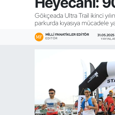
Heyecanı: 9
Bocce Bowling Dart
Gökçeada Ultra Trail ikinci yıl
parkurda kıyasıya mücadele y
Boks
MILLI FANATIKLER EDITÖR
Briç
31.05.2025 
EDITÖR
YAYINL
Buz Hokeyi
Buz Pateni
Çim Hokeyi
Cimnastik
Curling
Dağcılık