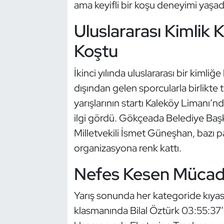
Güreş
ama keyifli bir koşu deneyimi yaşad
Uluslararası Kimlik
Halter
Koştu
Hava Sporları
İkinci yılında uluslararası bir kimli
Hentbol
dışından gelen sporcularla birlikte
yarışlarının startı Kaleköy Limanı’n
İşitme Engelli Sporcular
ilgi gördü. Gökçeada Belediye Başk
Judo ve Kuraş
Milletvekili İsmet Güneşhan, bazı pa
organizasyona renk kattı.
Kano ve Rafting
Nefes Kesen Mücade
Karate
Yarış sonunda her kategoride kıyas
Kayak
klasmanında Bilal Öztürk 03:55:37’li