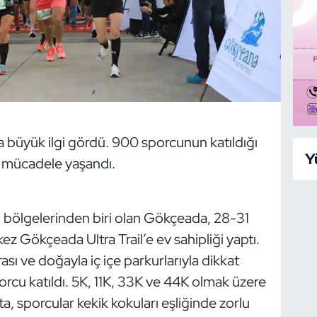
da büyük ilgi gördü. 900 sporcunun katıldığı
Y
ya mücadele yaşandı.
p bölgelerinden biri olan Gökçeada, 28-31
kez Gökçeada Ultra Trail’e ev sahipliği yaptı.
sı ve doğayla iç içe parkurlarıyla dikkat
rcu katıldı. 5K, 11K, 33K ve 44K olmak üzere
ta, sporcular kekik kokuları eşliğinde zorlu