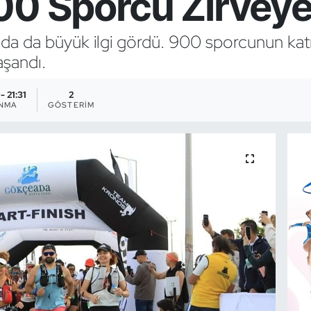
00 Sporcu Zirveye
ında da büyük ilgi gördü. 900 sporcunun katıld
aşandı.
- 21:31
2
ANMA
GÖSTERIM