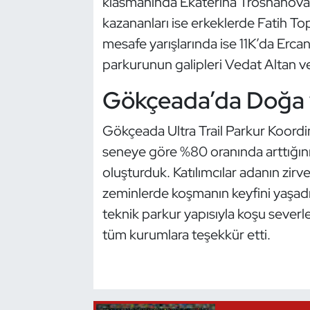
klasmanında Ekaterina Troshanova 0
Kempo
kazananları ise erkeklerde Fatih To
mesafe yarışlarında ise 11K’da Erca
Kick Boks
parkurunun galipleri Vedat Altan 
Kürek
Gökçeada’da Doğa v
Masa Tenisi
Gökçeada Ultra Trail Parkur Koordin
seneye göre %80 oranında arttığını 
Modern Pentatlon
oluşturduk. Katılımcılar adanın zirve
Motor Sporları
zeminlerde koşmanın keyfini yaşadı,
teknik parkur yapısıyla koşu severler
Muay Thai
tüm kurumlara teşekkür etti.
Okçuluk
Optimist