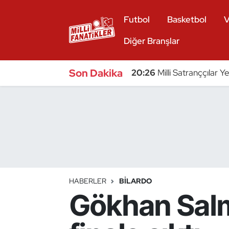
Futbol
Basketbol
V
Atıcılık
Diğer Branşlar
Atletizm
Son Dakika
20:26
Milli Satranççılar Y
Badminton
Basketbol
Beyzbol
Bilardo
HABERLER
BILARDO
Gökhan Salm
Binicilik
Bisiklet