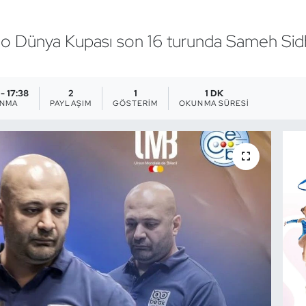
do Dünya Kupası son 16 turunda Sameh S
- 17:38
2
1
1 DK
ANMA
PAYLAŞIM
GÖSTERIM
OKUNMA SÜRESI