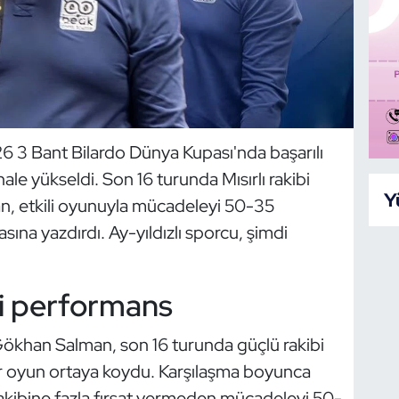
6 3 Bant Bilardo Dünya Kupası'nda başarılı
le yükseldi. Son 16 turunda Mısırlı rakibi
Y
n, etkili oyunuyla mücadeleyi 50-35
sına yazdırdı. Ay-yıldızlı sporcu, şimdi
li performans
Gökhan Salman, son 16 turunda güçlü rakibi
r oyun ortaya koydu. Karşılaşma boyunca
 rakibine fazla fırsat vermeden mücadeleyi 50-