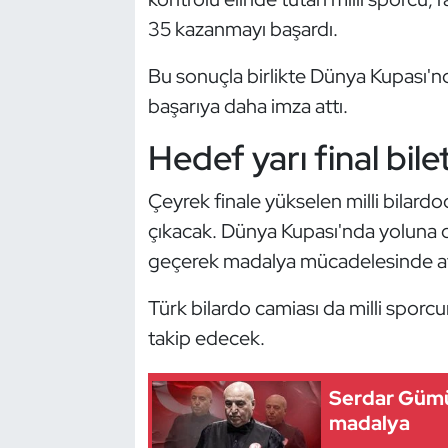
Güreş
35 kazanmayı başardı.
Halter
Bu sonuçla birlikte Dünya Kupası'n
başarıya daha imza attı.
Hava Sporları
Hedef yarı final bilet
Hentbol
Çeyrek finale yükselen milli bilardo
İşitme Engelli Sporcular
çıkacak. Dünya Kupası'nda yoluna
geçerek madalya mücadelesinde ava
Judo ve Kuraş
Türk bilardo camiası da milli sporc
Kano ve Rafting
takip edecek.
Karate
Serdar Gümü
Kayak
madalya