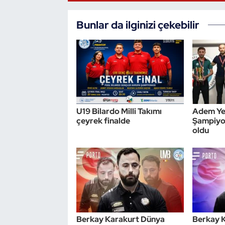
Triatlon
Bunlar da ilginizi çekebilir
Voleybol
Vücut Geliştirme Fitness
Wushu Kungfu
U19 Bilardo Milli Takımı
Adem Yet
çeyrek finalde
Şampiyon
Yelken
oldu
Yüzme
Berkay Karakurt Dünya
Berkay 