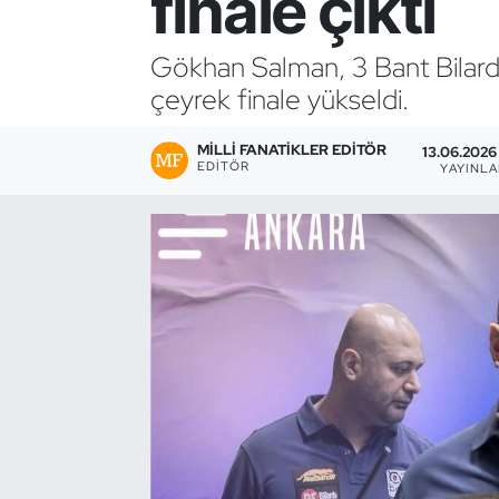
finale çıktı
Bocce Bowling Dart
Gökhan Salman, 3 Bant Bilar
çeyrek finale yükseldi.
Boks
MILLI FANATIKLER EDITÖR
Briç
13.06.2026 
EDITÖR
YAYINL
Buz Hokeyi
Buz Pateni
Çim Hokeyi
Cimnastik
Curling
Dağcılık