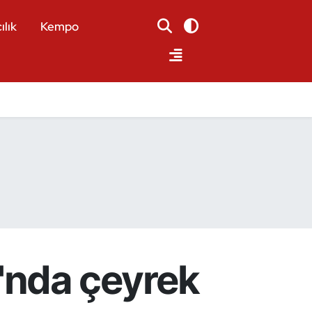
ılık
Kempo
'nda çeyrek