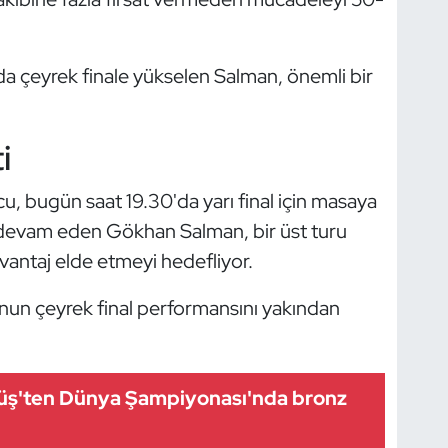
da çeyrek finale yükselen Salman, önemli bir
i
cu, bugün saat 19.30'da yarı final için masaya
 devam eden Gökhan Salman, bir üst turu
ntaj elde etmeyi hedefliyor.
unun çeyrek final performansını yakından
ş'ten Dünya Şampiyonası'nda bronz