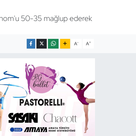
idhom'u 50-35 mağlup ederek
-
+
A
A