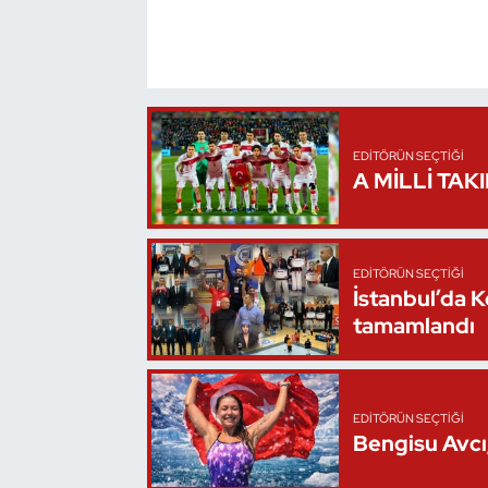
Oryantiring
Özel Sporcular
Paralimpik
EDITÖRÜN SEÇTIĞI
A MİLLİ TAK
Ragbi
Satranç
EDITÖRÜN SEÇTIĞI
İstanbul’da 
Su Topu
tamamlandı
Sualtı Sporları
Tekvando
EDITÖRÜN SEÇTIĞI
Bengisu Avcı,
Tenis