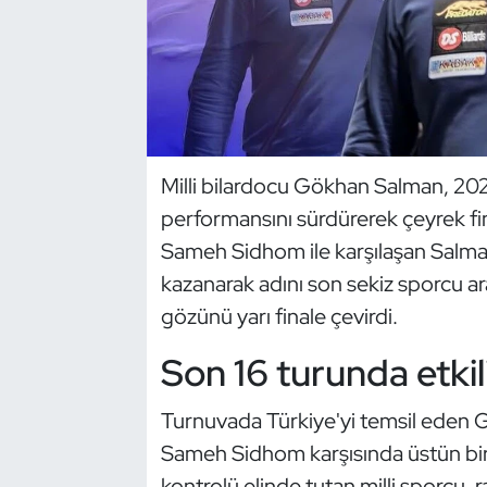
Dans Sporları
Dövüş Sanatı
E-Spor
Milli bilardocu Gökhan Salman, 202
performansını sürdürerek çeyrek fina
Eskrim
Sameh Sidhom ile karşılaşan Salma
Futbol
kazanarak adını son sekiz sporcu ara
gözünü yarı finale çevirdi.
Futsal
Son 16 turunda etki
Genel
Turnuvada Türkiye'yi temsil eden 
Golf
Sameh Sidhom karşısında üstün bi
kontrolü elinde tutan milli sporcu,