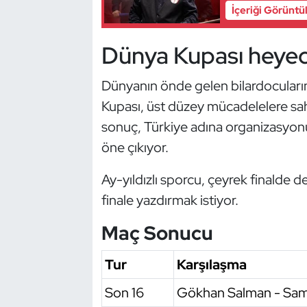
İçeriği Görüntü
Kempo
Kick Boks
Dünya Kupası heyec
Kürek
Dünyanın önde gelen bilardocuların
Kupası, üst düzey mücadelelere sah
Masa Tenisi
sonuç, Türkiye adına organizasyonun
öne çıkıyor.
Modern Pentatlon
Ay-yıldızlı sporcu, çeyrek finalde d
Motor Sporları
finale yazdırmak istiyor.
Muay Thai
Maç Sonucu
Okçuluk
Tur
Karşılaşma
Son 16
Gökhan Salman - Sa
Optimist