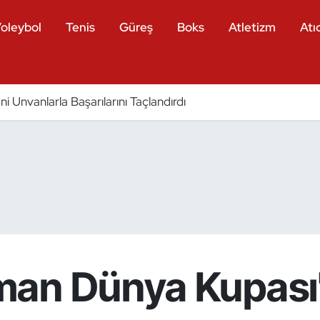
oleybol
Tenis
Güreş
Boks
Atletizm
Atıc
eni Unvanlarla Başarılarını Taçlandırdı
an Dünya Kupası